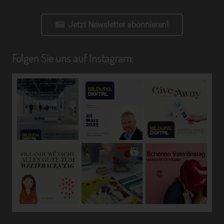
Unionsrecht oder dem Recht der Mitgliedstaaten
möglicherweise personenbezogene Daten erhalten,
Jetzt Newsletter abonnieren!
gelten jedoch nicht als Empfänger.
j) Dritter
Folgen Sie uns auf Instagram:
Dritter ist eine natürliche oder juristische Person,
Behörde, Einrichtung oder andere Stelle außer der
betroffenen Person, dem Verantwortlichen, dem
Auftragsverarbeiter und den Personen, die unter der
unmittelbaren Verantwortung des Verantwortlichen oder
des Auftragsverarbeiters befugt sind, die
personenbezogenen Daten zu verarbeiten.
k) Einwilligung
Einwilligung ist jede von der betroffenen Person freiwillig
für den bestimmten Fall in informierter Weise und
unmissverständlich abgegebene Willensbekundung in
Form einer Erklärung oder einer sonstigen eindeutigen
bestätigenden Handlung, mit der die betroffene Person zu
verstehen gibt, dass sie mit der Verarbeitung der sie