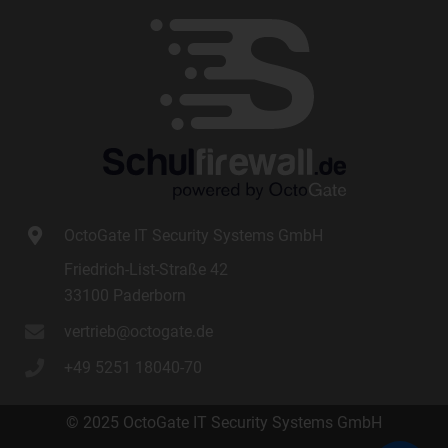
betreffenden personenbezogenen Daten einverstanden
ist.
Name und Anschrift des für die
Verarbeitung Verantwortlichen
Verantwortlicher im Sinne der Datenschutz-Grundverordnung,
sonstiger in den Mitgliedstaaten der Europäischen Union
geltenden Datenschutzgesetze und anderer Bestimmungen mit
datenschutzrechtlichem Charakter ist:
OctoGate IT Security Systems GmbH
OctoGate IT Security Systems GmbH
Friedrich-List-Straße 42
Frank Menne
33100 Paderborn
Friedrich-List-Straße 42
vertrieb@octogate.de
33100 Paderborn - Deutschland
+49 5251 18040-70
Telefon: 05251 180400
E-Mail:
© 2025 OctoGate IT Security Systems GmbH
UST-ID: DE 275 066 387