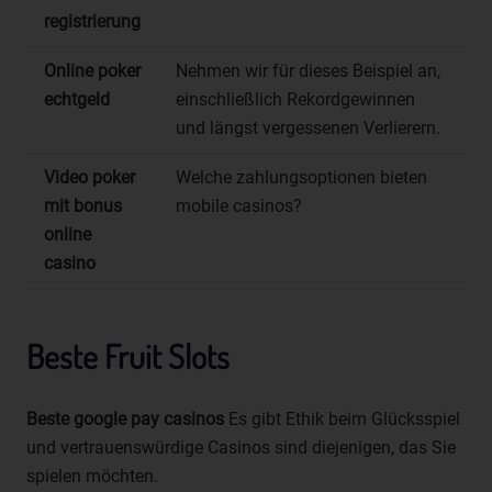
die Anpassung oder Veränderung, das Auslesen, das
registrierung
Abfragen, die Verwendung, die Offenlegung durch
Übermittlung, Verbreitung oder eine andere Form der
Online poker
Nehmen wir für dieses Beispiel an,
Bereitstellung, den Abgleich oder die Verknüpfung, die
echtgeld
einschließlich Rekordgewinnen
Einschränkung, das Löschen oder die Vernichtung.
und längst vergessenen Verlierern.
d) Einschränkung der Verarbeitung
Einschränkung der Verarbeitung ist die Markierung
Video poker
Welche zahlungsoptionen bieten
gespeicherter personenbezogener Daten mit dem Ziel,
mit bonus
mobile casinos?
ihre künftige Verarbeitung einzuschränken.
online
e) Profiling
casino
Profiling ist jede Art der automatisierten Verarbeitung
personenbezogener Daten, die darin besteht, dass diese
personenbezogenen Daten verwendet werden, um
Beste Fruit Slots
bestimmte persönliche Aspekte, die sich auf eine
natürliche Person beziehen, zu bewerten, insbesondere,
um Aspekte bezüglich Arbeitsleistung, wirtschaftlicher
Beste google pay casinos
Es gibt Ethik beim Glücksspiel
Lage, Gesundheit, persönlicher Vorlieben, Interessen,
und vertrauenswürdige Casinos sind diejenigen, das Sie
Zuverlässigkeit, Verhalten, Aufenthaltsort oder
spielen möchten.
Ortswechsel dieser natürlichen Person zu analysieren