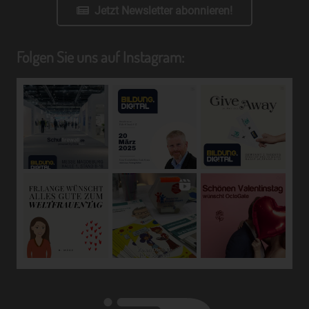
Jetzt Newsletter abonnieren!
einer Kennung wie einem Namen, zu einer Kennnummer,
zu Standortdaten, zu einer Online-Kennung oder zu
einem oder mehreren besonderen Merkmalen, die
Folgen Sie uns auf Instagram:
Ausdruck der physischen, physiologischen, genetischen,
psychischen, wirtschaftlichen, kulturellen oder sozialen
Identität dieser natürlichen Person sind, identifiziert
werden kann.
b) betroffene Person
Betroffene Person ist jede identifizierte oder
identifizierbare natürliche Person, deren
personenbezogene Daten von dem für die Verarbeitung
Verantwortlichen verarbeitet werden.
c) Verarbeitung
Verarbeitung ist jeder mit oder ohne Hilfe automatisierter
Verfahren ausgeführte Vorgang oder jede solche
Vorgangsreihe im Zusammenhang mit
personenbezogenen Daten wie das Erheben, das
Erfassen, die Organisation, das Ordnen, die Speicherung,