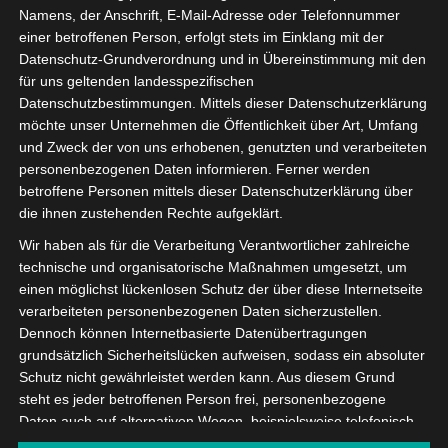
Namens, der Anschrift, E-Mail-Adresse oder Telefonnummer
Konfigurator
ist deaktiviert.
✓ Erlauben
Datenschutzbedingungen
einer betroffenen Person, erfolgt stets im Einklang mit der
Datenschutz-Grundverordnung und in Übereinstimmung mit den
für uns geltenden landesspezifischen
Datenschutzbestimmungen. Mittels dieser Datenschutzerklärung
möchte unser Unternehmen die Öffentlichkeit über Art, Umfang
und Zweck der von uns erhobenen, genutzten und verarbeiteten
personenbezogenen Daten informieren. Ferner werden
betroffene Personen mittels dieser Datenschutzerklärung über
die ihnen zustehenden Rechte aufgeklärt.
Wir haben als für die Verarbeitung Verantwortlicher zahlreiche
technische und organisatorische Maßnahmen umgesetzt, um
einen möglichst lückenlosen Schutz der über diese Internetseite
verarbeiteten personenbezogenen Daten sicherzustellen.
Dennoch können Internetbasierte Datenübertragungen
grundsätzlich Sicherheitslücken aufweisen, sodass ein absoluter
Schutz nicht gewährleistet werden kann. Aus diesem Grund
steht es jeder betroffenen Person frei, personenbezogene
Daten auch auf alternativen Wegen, beispielsweise telefonisch,
an uns zu übermitteln.