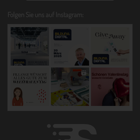
einer Kennung wie einem Namen, zu einer Kennnummer,
zu Standortdaten, zu einer Online-Kennung oder zu
Folgen Sie uns auf Instagram:
einem oder mehreren besonderen Merkmalen, die
Ausdruck der physischen, physiologischen, genetischen,
psychischen, wirtschaftlichen, kulturellen oder sozialen
Identität dieser natürlichen Person sind, identifiziert
werden kann.
b) betroffene Person
Betroffene Person ist jede identifizierte oder
identifizierbare natürliche Person, deren
personenbezogene Daten von dem für die Verarbeitung
Verantwortlichen verarbeitet werden.
c) Verarbeitung
Verarbeitung ist jeder mit oder ohne Hilfe automatisierter
Verfahren ausgeführte Vorgang oder jede solche
Vorgangsreihe im Zusammenhang mit
personenbezogenen Daten wie das Erheben, das
Erfassen, die Organisation, das Ordnen, die Speicherung,