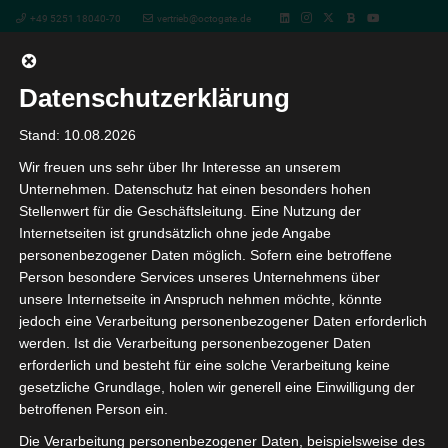
+49 5251 18040-70
vertrieb@octogate.de
Datenschutzerklärung
Videos
Stand: 10.08.2026
Wir freuen uns sehr über Ihr Interesse an unserem
rund um unsere Lösungen
Unternehmen. Datenschutz hat einen besonders hohen
Stellenwert für die Geschäftsleitung. Eine Nutzung der
Internetseiten ist grundsätzlich ohne jede Angabe
In unserer Videoreihe geben wir wertvolle Ratschläge und
personenbezogener Daten möglich. Sofern eine betroffene
hilfreiche Schritt für Schritt Anleitungen für unsere
Person besondere Services unseres Unternehmens über
Lösungen und behandelt wichtige Themen aus der IT-
unsere Internetseite in Anspruch nehmen möchte, könnte
Welt.
jedoch eine Verarbeitung personenbezogener Daten erforderlich
werden. Ist die Verarbeitung personenbezogener Daten
erforderlich und besteht für eine solche Verarbeitung keine
gesetzliche Grundlage, holen wir generell eine Einwilligung der
betroffenen Person ein.
Die Verarbeitung personenbezogener Daten, beispielsweise des