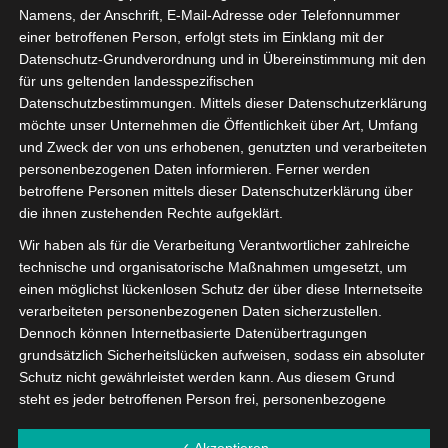
Namens, der Anschrift, E-Mail-Adresse oder Telefonnummer
einer betroffenen Person, erfolgt stets im Einklang mit der
Datenschutz-Grundverordnung und in Übereinstimmung mit den
für uns geltenden landesspezifischen
Sie benötigen Unterstützung bei der Einrichtung oder
Datenschutzbestimmungen. Mittels dieser Datenschutzerklärung
dem Managen Ihrer OctoGate Lösung? In unseren
möchte unser Unternehmen die Öffentlichkeit über Art, Umfang
und Zweck der von uns erhobenen, genutzten und verarbeiteten
Videos geben wir hilfreiche Tipps und Schritt für Schritt
personenbezogenen Daten informieren. Ferner werden
Anleitungen zu unseren Produkten.
betroffene Personen mittels dieser Datenschutzerklärung über
die ihnen zustehenden Rechte aufgeklärt.
OctoGate in der Praxis >>
Wir haben als für die Verarbeitung Verantwortlicher zahlreiche
technische und organisatorische Maßnahmen umgesetzt, um
einen möglichst lückenlosen Schutz der über diese Internetseite
verarbeiteten personenbezogenen Daten sicherzustellen.
Dennoch können Internetbasierte Datenübertragungen
grundsätzlich Sicherheitslücken aufweisen, sodass ein absoluter
Schutz nicht gewährleistet werden kann. Aus diesem Grund
steht es jeder betroffenen Person frei, personenbezogene
Daten auch auf alternativen Wegen, beispielsweise telefonisch,
an uns zu übermitteln.
✓ Akzeptieren