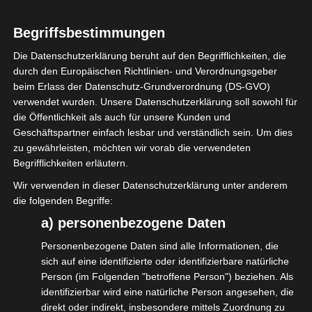
https://nc.octogate.de/index.php/s/5gDLQqjgWBG62QY/download?
path&files=Kapitel+2_Ersteinrichtung.mp4&_=2
Begriffsbestimmungen
Die Datenschutzerklärung beruht auf den Begrifflichkeiten, die
durch den Europäischen Richtlinien- und Verordnungsgeber
beim Erlass der Datenschutz-Grundverordnung (DS-GVO)
verwendet wurden. Unsere Datenschutzerklärung soll sowohl für
die Öffentlichkeit als auch für unsere Kunden und
Nachdem Sie die optionale VMware installiert und die
Geschäftspartner einfach lesbar und verständlich sein. Um dies
ersten Einrichtungsschritte vorgenommen haben, folgt
zu gewährleisten, möchten wir vorab die verwendeten
nun die Ersteinrichtung Ihrer OctoGate. Wir zeigen Ihnen
Begrifflichkeiten erläutern.
hier das einmalige Netzwerksetup und erklären, wie
Wir verwenden in dieser Datenschutzerklärung unter anderem
Lizenzschlüssel, Interfaces, Kontakt- sowie Userdaten
die folgenden Begriffe:
usw. eingerichtet werden.
a) personenbezogene Daten
Personenbezogene Daten sind alle Informationen, die
Kapitel 4: Allgemeine Features
sich auf eine identifizierte oder identifizierbare natürliche
Person (im Folgenden "betroffene Person") beziehen. Als
Video-
Media error: Format(s) not supported or source(s) not found
identifizierbar wird eine natürliche Person angesehen, die
Player
direkt oder indirekt, insbesondere mittels Zuordnung zu
Datei herunterladen: