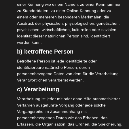
einer Kennung wie einem Namen, zu einer Kennnummer,
https://nc.octogate.de/index.php/s/5gDLQqjgWBG62QY/download?
zu Standortdaten, zu einer Online-Kennung oder zu
path&files=Kapitel+4_Allgemeine+Features.mp4&_=3
einem oder mehreren besonderen Merkmalen, die
Ausdruck der physischen, physiologischen, genetischen,
psychischen, wirtschaftlichen, kulturellen oder sozialen
Identität dieser natürlichen Person sind, identifiziert
Keine
werden kann.
Deutsch
b) betroffene Person
In diesem Video zeigen wir Ihnen allgemeine Features
Betroffene Person ist jede identifizierte oder
der OctoGate Version 4. Unter anderem auch wie Sie das
identifizierbare natürliche Person, deren
Dashboard Ihrer Firewall nach Ihren Wünschen und
personenbezogene Daten von dem für die Verarbeitung
Bedürfnissen frei konfigurieren können.
Verantwortlichen verarbeitet werden.
c) Verarbeitung
Kapitel 5: Sicherheit und Benutzer
Verarbeitung ist jeder mit oder ohne Hilfe automatisierter
Verfahren ausgeführte Vorgang oder jede solche
Video-
Media error: Format(s) not supported or source(s) not found
Vorgangsreihe im Zusammenhang mit
Player
personenbezogenen Daten wie das Erheben, das
Datei herunterladen:
Erfassen, die Organisation, das Ordnen, die Speicherung,
https://nc.octogate.de/index.php/s/5gDLQqjgWBG62QY/download?