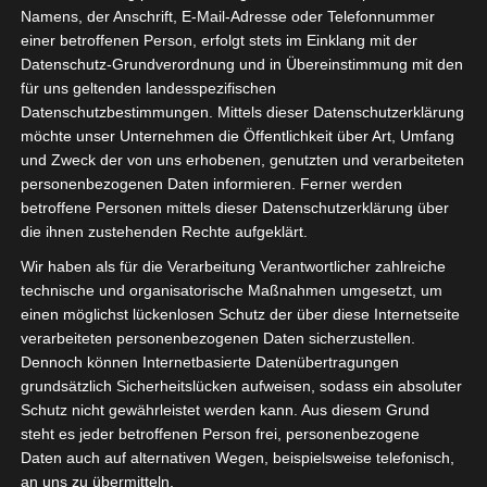
Namens, der Anschrift, E-Mail-Adresse oder Telefonnummer
path&files=Kapitel+1_Installation+VMware.mp4&_=1
einer betroffenen Person, erfolgt stets im Einklang mit der
Datenschutz-Grundverordnung und in Übereinstimmung mit den
für uns geltenden landesspezifischen
Datenschutzbestimmungen. Mittels dieser Datenschutzerklärung
möchte unser Unternehmen die Öffentlichkeit über Art, Umfang
und Zweck der von uns erhobenen, genutzten und verarbeiteten
Nachdem Sie von uns eine E-Mail mit Ihrem Lizenzkey
personenbezogenen Daten informieren. Ferner werden
betroffene Personen mittels dieser Datenschutzerklärung über
erhalten haben, können Sie jetzt mit uns zusammen
die ihnen zustehenden Rechte aufgeklärt.
Schritt für Schritt Ihre VMware installieren. Wir begleiten
die Ersteinrichtung mit nützlichen Tipps und
Wir haben als für die Verarbeitung Verantwortlicher zahlreiche
technische und organisatorische Maßnahmen umgesetzt, um
unterstützen Sie bei allen Einstellungen. Damit ist Ihre
einen möglichst lückenlosen Schutz der über diese Internetseite
neue Firewall schnell und unkompliziert einsatzbereit.
verarbeiteten personenbezogenen Daten sicherzustellen.
Dennoch können Internetbasierte Datenübertragungen
Kapitel 2: Ersteinrichtung
grundsätzlich Sicherheitslücken aufweisen, sodass ein absoluter
Schutz nicht gewährleistet werden kann. Aus diesem Grund
Video-
Media error: Format(s) not supported or source(s) not found
steht es jeder betroffenen Person frei, personenbezogene
Player
Daten auch auf alternativen Wegen, beispielsweise telefonisch,
Datei herunterladen:
an uns zu übermitteln.