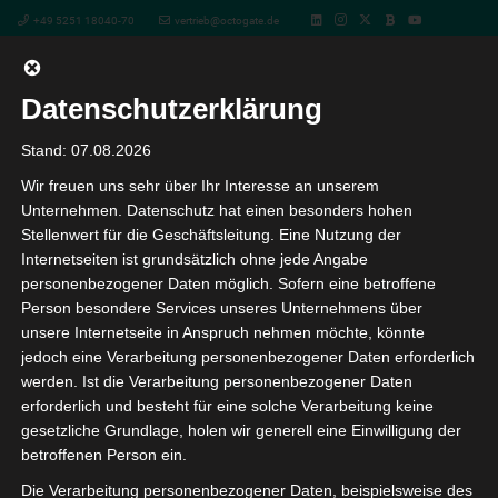
+49 5251 18040-70
vertrieb@octogate.de
Datenschutzerklärung
OctoGate in der Praxis
Stand: 07.08.2026
Wir freuen uns sehr über Ihr Interesse an unserem
Unternehmen. Datenschutz hat einen besonders hohen
In unserer Videoserie „OctoGate in der Praxis“ geben wir
Stellenwert für die Geschäftsleitung. Eine Nutzung der
interessante Einblicke, nützliche Tipps und praktische
Internetseiten ist grundsätzlich ohne jede Angabe
Schritt für Schritt Anleitungen für unsere OctoGate
personenbezogener Daten möglich. Sofern eine betroffene
Person besondere Services unseres Unternehmens über
Firewall Lösung:
unsere Internetseite in Anspruch nehmen möchte, könnte
jedoch eine Verarbeitung personenbezogener Daten erforderlich
Kapitel 1: Installation VMware
werden. Ist die Verarbeitung personenbezogener Daten
erforderlich und besteht für eine solche Verarbeitung keine
Video-
Media error: Format(s) not supported or source(s) not found
gesetzliche Grundlage, holen wir generell eine Einwilligung der
Player
betroffenen Person ein.
Datei herunterladen:
Die Verarbeitung personenbezogener Daten, beispielsweise des
https://nc.octogate.de/index.php/s/5gDLQqjgWBG62QY/download?