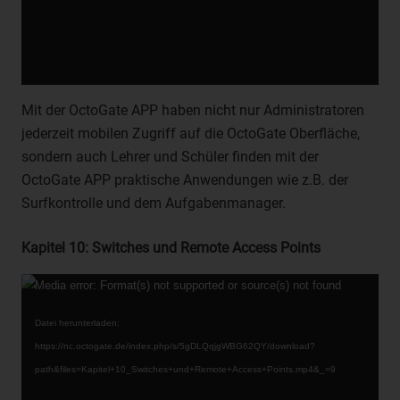
betreffenden personenbezogenen Daten einverstanden
ist.
Name und Anschrift des für die
Verarbeitung Verantwortlichen
Mit der OctoGate APP haben nicht nur Administratoren
jederzeit mobilen Zugriff auf die OctoGate Oberfläche,
Verantwortlicher im Sinne der Datenschutz-Grundverordnung,
sondern auch Lehrer und Schüler finden mit der
sonstiger in den Mitgliedstaaten der Europäischen Union
geltenden Datenschutzgesetze und anderer Bestimmungen mit
OctoGate APP praktische Anwendungen wie z.B. der
datenschutzrechtlichem Charakter ist:
Surfkontrolle und dem Aufgabenmanager.
OctoGate IT Security Systems GmbH
Kapitel 10: Switches und Remote Access Points
Frank Menne
Friedrich-List-Straße 42
Video-
Media error: Format(s) not supported or source(s) not found
Player
33100 Paderborn - Deutschland
Datei herunterladen:
Telefon: 05251 180400
https://nc.octogate.de/index.php/s/5gDLQqjgWBG62QY/download?
E-Mail:
path&files=Kapitel+10_Switches+und+Remote+Access+Points.mp4&_=9
UST-ID: DE 275 066 387