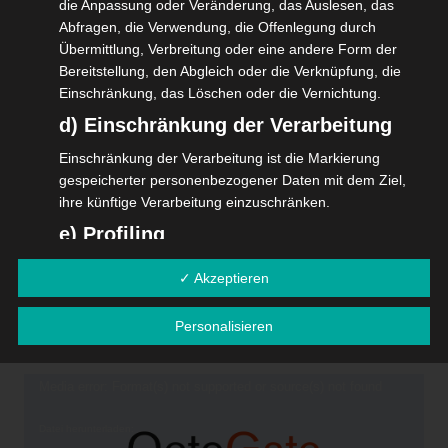
die Anpassung oder Veränderung, das Auslesen, das
path&files=Kapitel+5_Sicherheit+und+Benutzer.mp4&_=4
Abfragen, die Verwendung, die Offenlegung durch
Übermittlung, Verbreitung oder eine andere Form der
Bereitstellung, den Abgleich oder die Verknüpfung, die
Einschränkung, das Löschen oder die Vernichtung.
Keine
d) Einschränkung der Verarbeitung
Deutsch
Einschränkung der Verarbeitung ist die Markierung
Die OctoGate 4 kommt mit einigen neuen hilfreichen
gespeicherter personenbezogener Daten mit dem Ziel,
Funktionen in Bezug auf die Sicherheit und Benutzer
ihre künftige Verarbeitung einzuschränken.
daher. In diesem Kapitel von „OctoGate in der Praxis“
e) Profiling
können Sie u.a. den Klassenwechselassistenten
kennenlernen und erfahren, wie wir unseren Virenscanner
Profiling ist jede Art der automatisierten Verarbeitung
✓ Akzeptieren
personenbezogener Daten, die darin besteht, dass diese
überarbeitet haben.
personenbezogenen Daten verwendet werden, um
Personalisieren
bestimmte persönliche Aspekte, die sich auf eine
Kapitel 6: Bedienung
natürliche Person beziehen, zu bewerten, insbesondere,
um Aspekte bezüglich Arbeitsleistung, wirtschaftlicher
Video-
Media error: Format(s) not supported or source(s) not found
Lage, Gesundheit, persönlicher Vorlieben, Interessen,
Player
Zuverlässigkeit, Verhalten, Aufenthaltsort oder
Datei herunterladen:
Ortswechsel dieser natürlichen Person zu analysieren