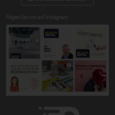
Verarbeitung von personenbezogenen Daten entscheidet.
Sind die Zwecke und Mittel dieser Verarbeitung durch das
Unionsrecht oder das Recht der Mitgliedstaaten
Folgen Sie uns auf Instagram:
vorgegeben, so kann der Verantwortliche
beziehungsweise können die bestimmten Kriterien seiner
Benennung nach dem Unionsrecht oder dem Recht der
Mitgliedstaaten vorgesehen werden.
h) Auftragsverarbeiter
Auftragsverarbeiter ist eine natürliche oder juristische
Person, Behörde, Einrichtung oder andere Stelle, die
personenbezogene Daten im Auftrag des
Verantwortlichen verarbeitet.
i) Empfänger
Empfänger ist eine natürliche oder juristische Person,
Behörde, Einrichtung oder andere Stelle, der
personenbezogene Daten offengelegt werden,
unabhängig davon, ob es sich bei ihr um einen Dritten
handelt oder nicht. Behörden, die im Rahmen eines
bestimmten Untersuchungsauftrags nach dem