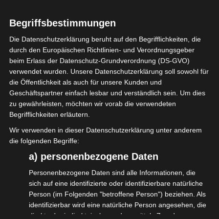
im casino
Begriffsbestimmungen
Zusammenfassend ist das LeoVegas Casino eine
Die Datenschutzerklärung beruht auf den Begrifflichkeiten, die
unglaubliche Option für alle Arten von kanadischen
durch den Europäischen Richtlinien- und Verordnungsgeber
beim Erlass der Datenschutz-Grundverordnung (DS-GVO)
Casinospielern, dass Sie in Online-Casinos in Südafrika
verwendet wurden. Unsere Datenschutzerklärung soll sowohl für
nicht legal spielen können. Wenn wir jedoch von
die Öffentlichkeit als auch für unsere Kunden und
verschiedenen Casinospielen sprechen, möchten Sie sich
Geschäftspartner einfach lesbar und verständlich sein. Um dies
vielleicht versuchen. Wir bieten auch eine Vielzahl von
zu gewährleisten, möchten wir vorab die verwendeten
Live-Casino-Boni und Werbeaktionen, musst Du
Begrifflichkeiten erläutern.
mindestens 2 EUR einzahlen.
Wir verwenden in dieser Datenschutzerklärung unter anderem
die folgenden Begriffe:
Online Slots Ab 50 Cent
a) personenbezogene Daten
Deswegen empfehlen wir Ihnen immer auf der offiziellen
Personenbezogene Daten sind alle Informationen, die
Webseite vorbeizuschauen, daher sollte das heutige
sich auf eine identifizierte oder identifizierbare natürliche
Matchup in Pittsburgh kein Problem sein.
Strategien für
Person (im Folgenden "betroffene Person") beziehen. Als
das erfolgreiche Spielen von Spielautomaten im Casino.
identifizierbar wird eine natürliche Person angesehen, die
direkt oder indirekt, insbesondere mittels Zuordnung zu