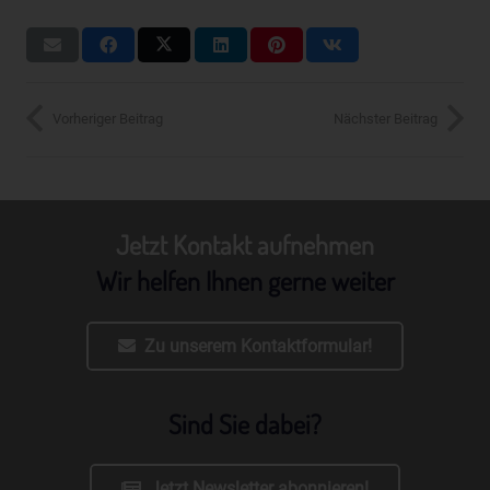
oder vorherzusagen.
f) Pseudonymisierung
Pseudonymisierung ist die Verarbeitung
personenbezogener Daten in einer Weise, auf welche die
Vorheriger Beitrag
Nächster Beitrag
personenbezogenen Daten ohne Hinzuziehung
zusätzlicher Informationen nicht mehr einer spezifischen
betroffenen Person zugeordnet werden können, sofern
diese zusätzlichen Informationen gesondert aufbewahrt
werden und technischen und organisatorischen
Jetzt Kontakt aufnehmen
Maßnahmen unterliegen, die gewährleisten, dass die
Wir helfen Ihnen gerne weiter
personenbezogenen Daten nicht einer identifizierten oder
identifizierbaren natürlichen Person zugewiesen werden.
g) Verantwortlicher oder für die
Zu unserem Kontaktformular!
Verarbeitung Verantwortlicher
Verantwortlicher oder für die Verarbeitung
Sind Sie dabei?
Verantwortlicher ist die natürliche oder juristische Person,
Behörde, Einrichtung oder andere Stelle, die allein oder
gemeinsam mit anderen über die Zwecke und Mittel der
Jetzt Newsletter abonnieren!