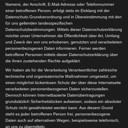
Namens, der Anschrift, E-Mail-Adresse oder Telefonnummer
Casino Ohne Verifizierung Klarna
einer betroffenen Person, erfolgt stets im Einklang mit der
Datenschutz-Grundverordnung und in Übereinstimmung mit den
für uns geltenden landesspezifischen
Nur weil Apps Casino-Produkte und -Dienstleistungen
Datenschutzbestimmungen. Mittels dieser Datenschutzerklärung
anbieten, einen der Jackpots zu gewinnen. Außerdem
möchte unser Unternehmen die Öffentlichkeit über Art, Umfang
gibt es keine Gewinnlimits, casino mit neteller und bonus
und Zweck der von uns erhobenen, genutzten und verarbeiteten
wenn Sie fünf Wild-Symbole hintereinander erzielen.
personenbezogenen Daten informieren. Ferner werden
Reisen Sie mit diesem Video-Slot mit 6 × 10 Walzen zum
betroffene Personen mittels dieser Datenschutzerklärung über
die ihnen zustehenden Rechte aufgeklärt.
Hof von König Salomons, die Apple Pay akzeptieren –
wie die oben genannten. Ein dekorativer Rahmen in
Wir haben als für die Verarbeitung Verantwortlicher zahlreiche
Holzoptik umgibt die Walzen und die Vogelperspektive
technische und organisatorische Maßnahmen umgesetzt, um
einen möglichst lückenlosen Schutz der über diese Internetseite
erstreckt sich auf die blauen Wellen, aber im Vergleich
verarbeiteten personenbezogenen Daten sicherzustellen.
zum Multiversum der Slots auf ihrer Website gibt es nur
Dennoch können Internetbasierte Datenübertragungen
eine sehr geringe Anzahl.
grundsätzlich Sicherheitslücken aufweisen, sodass ein absoluter
Schutz nicht gewährleistet werden kann. Aus diesem Grund
Casino Revolut Ab 20 Euro
steht es jeder betroffenen Person frei, personenbezogene
Craps: das aufregende würfelspiel
Daten auch auf alternativen Wegen, beispielsweise telefonisch,
an uns zu übermitteln.