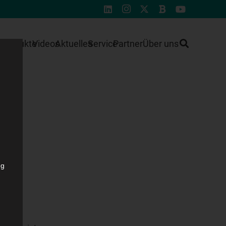
e
Produkte
Videos
Aktuelles
Service
Partner
Über uns
ng