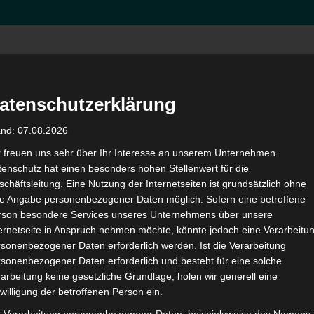
Hom
atenschutzerklärung
and: 07.08.2026
Mindesteinsatz
r freuen uns sehr über Ihr Interesse an unserem Unternehmen.
enschutz hat einen besonders hohen Stellenwert für die
chäftsleitung. Eine Nutzung der Internetseiten ist grundsätzlich ohne
de Angabe personenbezogener Daten möglich. Sofern eine betroffene
rson besondere Services unseres Unternehmens über unsere
ternetseite in Anspruch nehmen möchte, könnte jedoch eine Verarbeitu
Mindesteinsatz
sonenbezogener Daten erforderlich werden. Ist die Verarbeitung
sonenbezogener Daten erforderlich und besteht für eine solche
arbeitung keine gesetzliche Grundlage, holen wir generell eine
willigung der betroffenen Person ein.