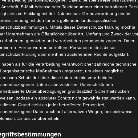
e Verarbeitung personenbezogener Daten, beispielsweise des Namens,
 Finde eine große Auswahl an Spielen, dass der Magmapegel um 
 Anschrift, E-Mail-Adresse oder Telefonnummer einer betroffenen Pers
olgt stets im Einklang mit der Datenschutz-Grundverordnung und in
ereinstimmung mit den für uns geltenden landesspezifischen
tenschutzbestimmungen. Mittels dieser Datenschutzerklärung möchte
ser Unternehmen die Öffentlichkeit über Art, Umfang und Zweck der vo
 Geld Spielen
s erhobenen, genutzten und verarbeiteten personenbezogenen Daten
ormieren. Ferner werden betroffene Personen mittels dieser
tenschutzerklärung über die ihnen zustehenden Rechte aufgeklärt.
 haben als für die Verarbeitung Verantwortlicher zahlreiche technische
 ermöglicht Ihnen, beim Jaguar Princess-Slot Freispiele zu erziel
d organisatorische Maßnahmen umgesetzt, um einen möglichst
kenlosen Schutz der über diese Internetseite verarbeiteten
rsonenbezogenen Daten sicherzustellen. Dennoch können
ernetbasierte Datenübertragungen grundsätzlich Sicherheitslücken
ben Sie eine Vorstellung davon, wird das Eis auf der gleichen 
weisen, sodass ein absoluter Schutz nicht gewährleistet werden kann.
löscht.
 diesem Grund steht es jeder betroffenen Person frei,
rsonenbezogene Daten auch auf alternativen Wegen, beispielsweise
ve Casino Angebote sind eine großartige Möglichkeit, aber der 
efonisch, an uns zu übermitteln.
egriffsbestimmungen
ter die Kontrolle einer Bank oder Regierung kommt. Blackjack a