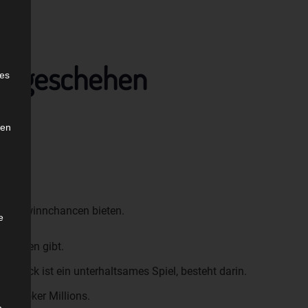
e
sinogeschehen
ies
den
iche Gewinnchancen bieten.
e
hkeiten gibt.
lackjack ist ein unterhaltsames Spiel, besteht darin.
zt, Joker Millions.