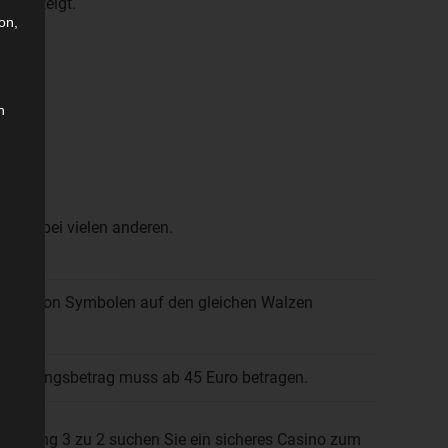
1 ansteigt.
on,
n
en als bei vielen anderen.
Anzahl von Symbolen auf den gleichen Walzen
Einzahlungsbetrag muss ab 45 Euro betragen.
uszahlung 3 zu 2 suchen Sie ein sicheres Casino zum