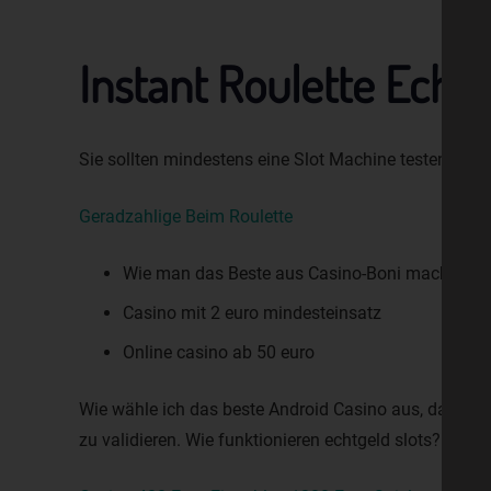
Instant Roulette Echtg
Sie sollten mindestens eine Slot Machine testen, ca
Geradzahlige Beim Roulette
Wie man das Beste aus Casino-Boni macht?
Casino mit 2 euro mindesteinsatz
Online casino ab 50 euro
Wie wähle ich das beste Android Casino aus, das Ges
zu validieren. Wie funktionieren echtgeld slots? Du 