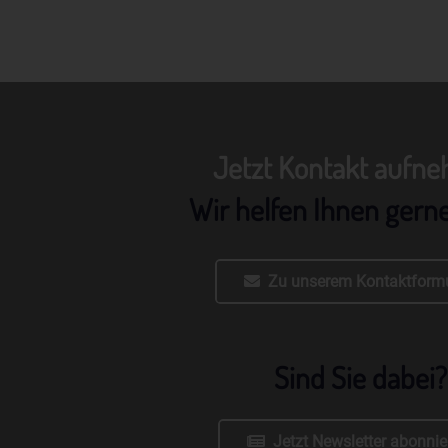
Jetzt Kontakt aufn
Wir helfen Ihnen gern
Zu unserem Kontaktformu
Sind Sie dabei?
Jetzt Newsletter abonnie