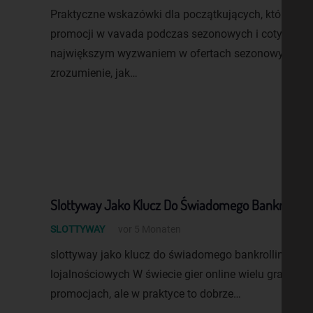
Praktyczne wskazówki dla początkujących, którzy ch
promocji w vavada podczas sezonowych i cotygodni
największym wyzwaniem w ofertach sezonowych i co
zrozumienie, jak…
Slottyway Jako Klucz Do Świadomego Bankrolling
SLOTTYWAY
vor 5 Monaten
slottyway jako klucz do świadomego bankrollingu op
lojalnościowych W świecie gier online wielu graczy s
promocjach, ale w praktyce to dobrze…