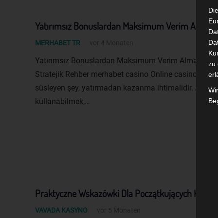
Die
Eu
Yatırımsız Bonuslardan Maksimum Verim Alma San
Da
Dat
MERHABET TR
vor 4 Monaten
Ku
Yatırımsız Bonuslardan Maksimum Verim Alma Sanat
zu 
Stratejik Rehber merhabet casino Online casino düny
erl
süsleyen şey, yatırmadan kazanma ihtimalidir. Ancak b
Wi
kullanabilmek,…
Beg
Praktyczne Wskazówki Dla Początkujących Którz
VAVADA KASYNO
vor 5 Monaten