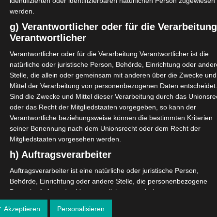
identifizierten oder identifizierbaren natürlichen Person zugewiesen
werden.
g) Verantwortlicher oder für die Verarbeitun
Verantwortlicher
kują dreszczyku emocji —
Verantwortlicher oder für die Verarbeitung Verantwortlicher ist die
oczuć przypływ adrenaliny i
natürliche oder juristische Person, Behörde, Einrichtung oder ander
o:…
Stelle, die allein oder gemeinsam mit anderen über die Zwecke und
Mittel der Verarbeitung von personenbezogenen Daten entscheidet
Sind die Zwecke und Mittel dieser Verarbeitung durch das Unionsre
oder das Recht der Mitgliedstaaten vorgegeben, so kann der
Verantwortliche beziehungsweise können die bestimmten Kriterien
seiner Benennung nach dem Unionsrecht oder dem Recht der
Mitgliedstaaten vorgesehen werden.
h) Auftragsverarbeiter
Auftragsverarbeiter ist eine natürliche oder juristische Person,
Behörde, Einrichtung oder andere Stelle, die personenbezogene
Daten im Auftrag des Verantwortlichen verarbeitet.
czasem chcą spróbować
i) Empfänger
✓ Akzeptieren
Personalisieren
cego i, oczywiście, stać się