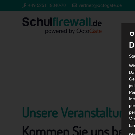
+49 5251 18040-70
vertrieb@octogate.de
D
St
Wi
Dat
Ges
je
Pe
In
per
Unsere Veranstaltung
per
Ver
Kommen Sie uns bes
Ein