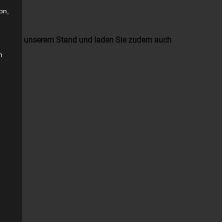
on,
 Besuch an unserem Stand und laden Sie zudem auch
n