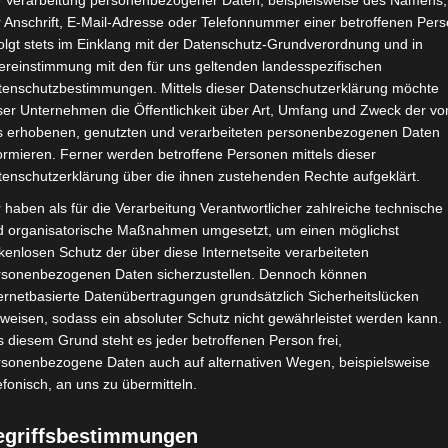
e Verarbeitung personenbezogener Daten, beispielsweise des Namens,
 Anschrift, E-Mail-Adresse oder Telefonnummer einer betroffenen Pers
olgt stets im Einklang mit der Datenschutz-Grundverordnung und in
ereinstimmung mit den für uns geltenden landesspezifischen
mit der Schulfirewall unterwegs sind. Wir freuen uns auf Ihren
tenschutzbestimmungen. Mittels dieser Datenschutzerklärung möchte
d Webinaren ein.
ser Unternehmen die Öffentlichkeit über Art, Umfang und Zweck der vo
s erhobenen, genutzten und verarbeiteten personenbezogenen Daten
ormieren. Ferner werden betroffene Personen mittels dieser
tenschutzerklärung über die ihnen zustehenden Rechte aufgeklärt.
nie W Vavada Casino
 haben als für die Verarbeitung Verantwortlicher zahlreiche technische
d organisatorische Maßnahmen umgesetzt, um einen möglichst
kenlosen Schutz der über diese Internetseite verarbeiteten
w vavada casino Bonus bez
rsonenbezogenen Daten sicherzustellen. Dennoch können
wiadczeni gracze widzą w nim
ernetbasierte Datenübertragungen grundsätzlich Sicherheitslücken
weisen, sodass ein absoluter Schutz nicht gewährleistet werden kann.
 diesem Grund steht es jeder betroffenen Person frei,
rsonenbezogene Daten auch auf alternativen Wegen, beispielsweise
efonisch, an uns zu übermitteln.
egriffsbestimmungen