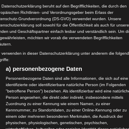
 Datenschutzerklärung beruht auf den Begrifflichkeiten, die durch den
ropäischen Richtlinien- und Verordnungsgeber beim Erlass der
atı Uzman Oyuncular İçin Stratejik Rehber Merhabet Casi
tenschutz-Grundverordnung (DS-GVO) verwendet wurden. Unsere
enschutzerklärung soll sowohl für die Öffentlichkeit als auch für unser
nden und Geschäftspartner einfach lesbar und verständlich sein. Um d
ı: Uzman Oyuncular İçin
gewährleisten, möchten wir vorab die verwendeten Begrifflichkeiten
asında her oyuncunun hayalini
äutern.
u fırsatları gerçekten verimli
r verwenden in dieser Datenschutzerklärung unter anderem die folgen
riffe:
a) personenbezogene Daten
Personenbezogene Daten sind alle Informationen, die sich auf eine
identifizierte oder identifizierbare natürliche Person (im Folgenden
"betroffene Person") beziehen. Als identifizierbar wird eine natürlich
Person angesehen, die direkt oder indirekt, insbesondere mittels
Zuordnung zu einer Kennung wie einem Namen, zu einer
Kennnummer, zu Standortdaten, zu einer Online-Kennung oder zu
y Chcą Szybciej Spełniać Wymagania Promocji W Vavada Po
einem oder mehreren besonderen Merkmalen, die Ausdruck der
physischen, physiologischen, genetischen, psychischen,