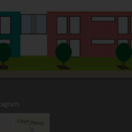
ene
n
ze
stagram: