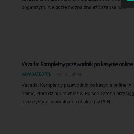
bogatszym. Ale gdzie można znaleźć szansę na…
Vavada: Kompletny przewodnik po kasynie online
VAVADATESTPL
vor 10 Jahren
Vavada: Kompletny przewodnik po kasynie online w 
online, które działa również w Polsce. Strona przyciąg
przejrzystymi warunkami i obsługą w PLN…