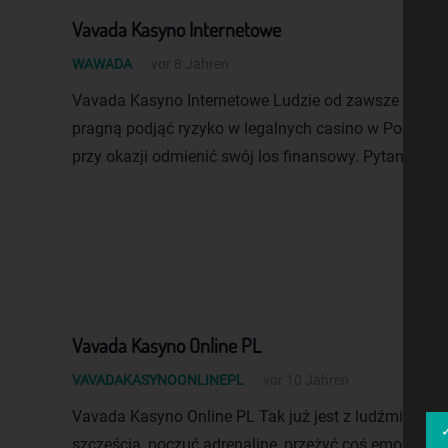
Vavada Kasyno Internetowe
WAWADA
vor 8 Jahren
Vavada Kasyno Internetowe Ludzie od zawsze poszu
pragną podjąć ryzyko w legalnych casino w Polsce, p
przy okazji odmienić swój los finansowy. Pytanie tylk
Vavada Kasyno Online PL
VAVADAKASYNOONLINEPL
vor 10 Jahren
Vavada Kasyno Online PL Tak już jest z ludźmi, że 
szczęścia, poczuć adrenalinę, przeżyć coś emocjonują