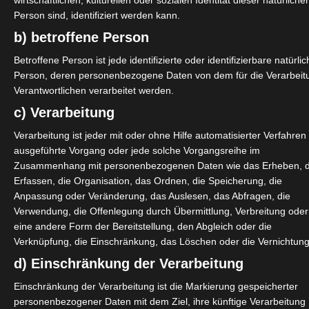
wirtschaftlichen, kulturellen oder sozialen Identität dieser natürliche
cą szybciej spełniać wymagania
Person sind, identifiziert werden kann.
owych akcji Dla nowych graczy
b) betroffene Person
tygodniowych jest
Betroffene Person ist jede identifizierte oder identifizierbare natürli
Person, deren personenbezogene Daten von dem für die Verarbeit
Verantwortlichen verarbeitet werden.
c) Verarbeitung
Verarbeitung ist jeder mit oder ohne Hilfe automatisierter Verfahren
ausgeführte Vorgang oder jede solche Vorgangsreihe im
Zusammenhang mit personenbezogenen Daten wie das Erheben, 
Erfassen, die Organisation, das Ordnen, die Speicherung, die
Anpassung oder Veränderung, das Auslesen, das Abfragen, die
u Opartego Na Programach Vip I Lojalnościowych
Verwendung, die Offenlegung durch Übermittlung, Verbreitung oder
eine andere Form der Bereitstellung, den Abgleich oder die
Verknüpfung, die Einschränkung, das Löschen oder die Vernichtung
artego na programach VIP i
d) Einschränkung der Verarbeitung
kupia się na samych slotach czy
Einschränkung der Verarbeitung ist die Markierung gespeicherter
personenbezogener Daten mit dem Ziel, ihre künftige Verarbeitung