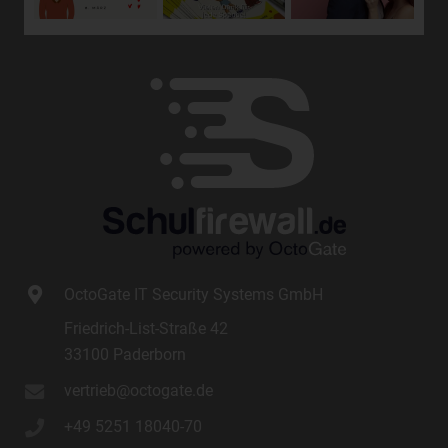
einer Kennung wie einem Namen, zu einer Kennnummer,
zu Standortdaten, zu einer Online-Kennung oder zu
einem oder mehreren besonderen Merkmalen, die
Ausdruck der physischen, physiologischen, genetischen,
psychischen, wirtschaftlichen, kulturellen oder sozialen
Identität dieser natürlichen Person sind, identifiziert
werden kann.
b) betroffene Person
Betroffene Person ist jede identifizierte oder
identifizierbare natürliche Person, deren
personenbezogene Daten von dem für die Verarbeitung
Verantwortlichen verarbeitet werden.
OctoGate IT Security Systems GmbH
c) Verarbeitung
Friedrich-List-Straße 42
Verarbeitung ist jeder mit oder ohne Hilfe automatisierter
33100 Paderborn
Verfahren ausgeführte Vorgang oder jede solche
Vorgangsreihe im Zusammenhang mit
vertrieb@octogate.de
personenbezogenen Daten wie das Erheben, das
+49 5251 18040-70
Erfassen, die Organisation, das Ordnen, die Speicherung,