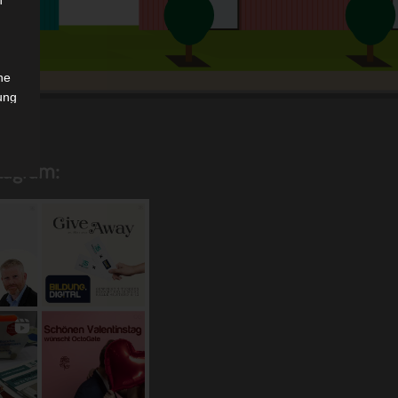
n
che
ung
stagram:
das
.