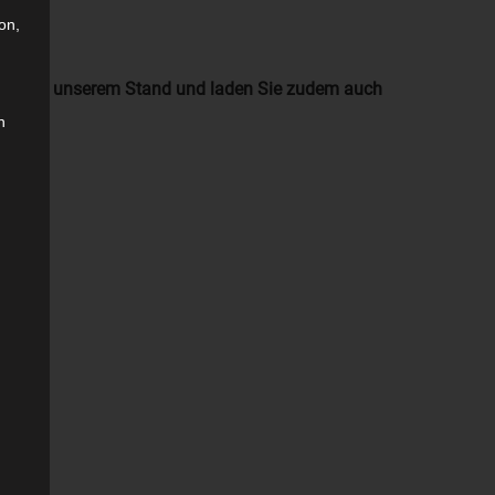
on,
 Besuch an unserem Stand und laden Sie zudem auch
n