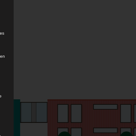
e
ies
den
e