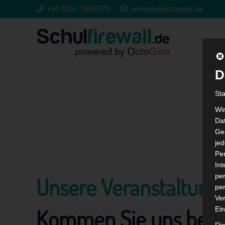
+49 5251 18040-70
vertrieb@octogate.de
D
St
Wi
Dat
Ges
je
Pe
In
per
Unsere Veranstaltung
per
Ver
Kommen Sie uns bes
Ein