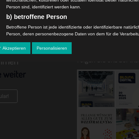
wirtschaftlichen, kulturellen oder sozialen Identität dieser natürliche
Person sind, identifiziert werden kann.
b) betroffene Person
Betroffene Person ist jede identifizierte oder identifizierbare natürli
Person, deren personenbezogene Daten von dem für die Verarbeit
Verantwortlichen verarbeitet werden.
✓ Akzeptieren
Personalisieren
c) Verarbeitung
Folgen Sie uns auf In
ehmen
Verarbeitung ist jeder mit oder ohne Hilfe automatisierter Verfahren
ausgeführte Vorgang oder jede solche Vorgangsreihe im
e weiter
Zusammenhang mit personenbezogenen Daten wie das Erheben, 
Erfassen, die Organisation, das Ordnen, die Speicherung, die
Anpassung oder Veränderung, das Auslesen, das Abfragen, die
Verwendung, die Offenlegung durch Übermittlung, Verbreitung oder
lar!
eine andere Form der Bereitstellung, den Abgleich oder die
Verknüpfung, die Einschränkung, das Löschen oder die Vernichtung
d) Einschränkung der Verarbeitung
Einschränkung der Verarbeitung ist die Markierung gespeicherter
personenbezogener Daten mit dem Ziel, ihre künftige Verarbeitung