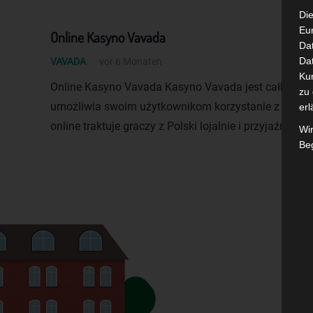
Die
Eu
Online Kasyno Vavada
Da
Dat
VAVADA
vor 6 Monaten
Ku
Online Kasyno Vavada Kasyno Vavada jest całkiem 
zu 
umożliwia swoim użytkownikom korzystanie z inter
erl
online traktuje graczy z Polski lojalnie i przyjaźnie,
Wi
Beg