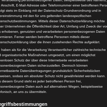
e Verarbeitung personenbezogener Daten, beispielsweise des Namens,
 Anschrift, E-Mail-Adresse oder Telefonnummer einer betroffenen Pers
olgt stets im Einklang mit der Datenschutz-Grundverordnung und in
ereinstimmung mit den für uns geltenden landesspezifischen
mit der Schulfirewall unterwegs sind. Wir freuen uns auf Ihren
tenschutzbestimmungen. Mittels dieser Datenschutzerklärung möchte
d Webinaren ein.
ser Unternehmen die Öffentlichkeit über Art, Umfang und Zweck der vo
s erhobenen, genutzten und verarbeiteten personenbezogenen Daten
ormieren. Ferner werden betroffene Personen mittels dieser
tenschutzerklärung über die ihnen zustehenden Rechte aufgeklärt.
nie W Vavada Casino
 haben als für die Verarbeitung Verantwortlicher zahlreiche technische
d organisatorische Maßnahmen umgesetzt, um einen möglichst
kenlosen Schutz der über diese Internetseite verarbeiteten
w vavada casino Bonus bez
rsonenbezogenen Daten sicherzustellen. Dennoch können
wiadczeni gracze widzą w nim
ernetbasierte Datenübertragungen grundsätzlich Sicherheitslücken
weisen, sodass ein absoluter Schutz nicht gewährleistet werden kann.
 diesem Grund steht es jeder betroffenen Person frei,
rsonenbezogene Daten auch auf alternativen Wegen, beispielsweise
efonisch, an uns zu übermitteln.
egriffsbestimmungen