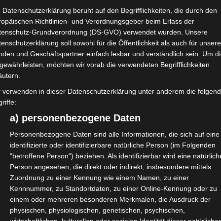
 Datenschutzerklärung beruht auf den Begrifflichkeiten, die durch den
ropäischen Richtlinien- und Verordnungsgeber beim Erlass der
tenschutz-Grundverordnung (DS-GVO) verwendet wurden. Unsere
enschutzerklärung soll sowohl für die Öffentlichkeit als auch für unser
nden und Geschäftspartner einfach lesbar und verständlich sein. Um d
nowym serwisem, który
gewährleisten, möchten wir vorab die verwendeten Begrifflichkeiten
aktywnego hazardu. Kasyno
äutern.
 każdy nowy gracz ma…
r verwenden in dieser Datenschutzerklärung unter anderem die folgen
riffe:
a) personenbezogene Daten
Personenbezogene Daten sind alle Informationen, die sich auf eine
identifizierte oder identifizierbare natürliche Person (im Folgenden
"betroffene Person") beziehen. Als identifizierbar wird eine natürlich
Person angesehen, die direkt oder indirekt, insbesondere mittels
Zuordnung zu einer Kennung wie einem Namen, zu einer
Kennnummer, zu Standortdaten, zu einer Online-Kennung oder zu
einem oder mehreren besonderen Merkmalen, die Ausdruck der
physischen, physiologischen, genetischen, psychischen,