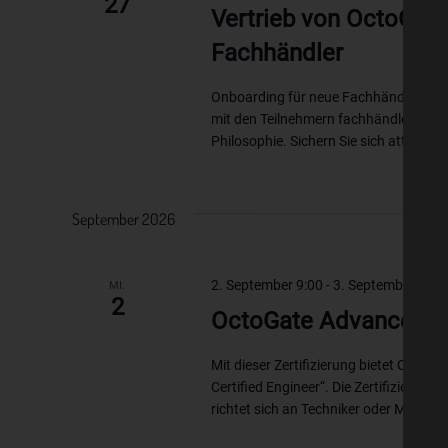
27
Vertrieb von OctoGate
Fachhändler
Onboarding für neue Fachhändler – In 
mit den Teilnehmern fachhändlerspezi
Philosophie. Sichern Sie sich attraktiv
September 2026
2. September 9:00
-
3. September 16:0
MI.
2
OctoGate Advanced Ze
Mit dieser Zertifizierung bietet OctoGa
Certified Engineer“. Die Zertifizieru
richtet sich an Techniker oder Mitarbeit