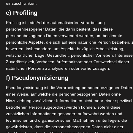
einzuschränken.
 IT-Businesslösung – Das Webinar für
e) Profiling
Profiling ist jede Art der automatisierten Verarbeitung
diesem Webinar bespricht und diskutiert der OctoGate Vertrieb
personenbezogener Daten, die darin besteht, dass diese
fische Themen wie Technologien, Konditionen und unsere
personenbezogenen Daten verwendet werden, um bestimmte
e Konditionen...
persönliche Aspekte, die sich auf eine natürliche Person beziehen, 
bewerten, insbesondere, um Aspekte bezüglich Arbeitsleistung,
wirtschaftlicher Lage, Gesundheit, persönlicher Vorlieben, Interesse
Zuverlässigkeit, Verhalten, Aufenthaltsort oder Ortswechsel dieser
natürlichen Person zu analysieren oder vorherzusagen.
f) Pseudonymisierung
0
Pseudonymisierung ist die Verarbeitung personenbezogener Daten 
rtifizierung
einer Weise, auf welche die personenbezogenen Daten ohne
Hinzuziehung zusätzlicher Informationen nicht mehr einer spezifisc
betroffenen Person zugeordnet werden können, sofern diese
te eine technische Schulung für die Zertifizierung als „Advanced
zusätzlichen Informationen gesondert aufbewahrt werden und
ngsschulung ist Teil unseres Fachhändler Partnerprogramms und
technischen und organisatorischen Maßnahmen unterliegen, die
er mit...
gewährleisten, dass die personenbezogenen Daten nicht einer