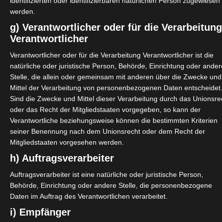
identifizierten oder identifizierbaren natürlichen Person zugewiesen
werden.
g) Verantwortlicher oder für die Verarbeitun
– Das Webinar für städtische und
Verantwortlicher
Verantwortlicher oder für die Verarbeitung Verantwortlicher ist die
natürliche oder juristische Person, Behörde, Einrichtung oder ander
ein großes und wichtiges Thema, welches auch Administratoren
Stelle, die allein oder gemeinsam mit anderen über die Zwecke und
llt. Mit unserer „Masterclass Schul-IT“ bieten wir Ihnen jetzt eine
Mittel der Verarbeitung von personenbezogenen Daten entscheidet
.
Sind die Zwecke und Mittel dieser Verarbeitung durch das Unionsre
oder das Recht der Mitgliedstaaten vorgegeben, so kann der
Verantwortliche beziehungsweise können die bestimmten Kriterien
seiner Benennung nach dem Unionsrecht oder dem Recht der
Mitgliedstaaten vorgesehen werden.
 IT-Schullösungen – Das Webinar für
h) Auftragsverarbeiter
Auftragsverarbeiter ist eine natürliche oder juristische Person,
diesem Webinar bespricht und diskutiert der OctoGate Vertrieb
Behörde, Einrichtung oder andere Stelle, die personenbezogene
fische Themen wie Technologien, Konditionen und unsere
Daten im Auftrag des Verantwortlichen verarbeitet.
e Konditionen...
i) Empfänger