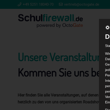
+49 5251 18040-70
vertrieb@octogate.de
D
St
Unsere Veranstaltung
Wi
Dat
Ges
Kommen Sie uns bes
je
Pe
In
per
per
Hier finden Sie alle Veranstaltungen, auf denen wir 
Ver
herzlich zu den von uns organisierten Roadshows un
Ein