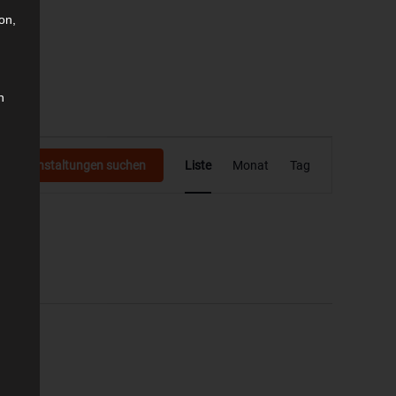
on,
n
Veranstaltung
Veranstaltungen suchen
Liste
Monat
Tag
Ansichten-
Navigation