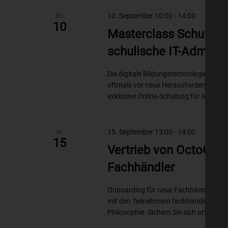
10. September 10:00
-
14:00
DO.
10
Masterclass Schul-IT 
schulische IT-Admins
Die digitale Bildungstechnologie ist 
oftmals vor neue Herausforderungen ste
exklusive Online-Schulung für Admins..
15. September 13:00
-
14:00
DI.
15
Vertrieb von OctoGate
Fachhändler
Onboarding für neue Fachhändler – In 
mit den Teilnehmern fachhändlerspezi
Philosophie. Sichern Sie sich attraktiv