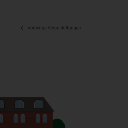
Vorherige
Veranstaltungen
Na
V
Ver
de
un
Oc
Fr
Fri
33
Te
E-
US