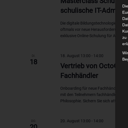
Masterclass Schul-IT 
Die
schulische IT-Admins
Eu
Da
Die digitale Bildungstechnologie ist 
Dat
oftmals vor neue Herausforderungen ste
Ku
exklusive Online-Schulung für Admins..
zu 
erl
Wi
18. August 13:00
-
14:00
DI.
Beg
18
Vertrieb von OctoGate
Fachhändler
Onboarding für neue Fachhändler – In 
mit den Teilnehmern fachhändlerspezi
Philosophie. Sichern Sie sich attraktiv
20. August 13:00
-
14:00
DO.
20