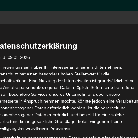
Hom
atenschutzerklärung
and: 09.08.2026
en
r freuen uns sehr über Ihr Interesse an unserem Unternehmen.
enschutz hat einen besonders hohen Stellenwert für die
chäftsleitung. Eine Nutzung der Internetseiten ist grundsätzlich ohne
uchen
de Angabe personenbezogener Daten möglich. Sofern eine betroffene
rson besondere Services unseres Unternehmens über unsere
ternetseite in Anspruch nehmen möchte, könnte jedoch eine Verarbeitu
sonenbezogener Daten erforderlich werden. Ist die Verarbeitung
sonenbezogener Daten erforderlich und besteht für eine solche
mit der Schulfirewall unterwegs sind. Wir freuen uns auf Ihren
arbeitung keine gesetzliche Grundlage, holen wir generell eine
d Webinaren ein.
willigung der betroffenen Person ein.