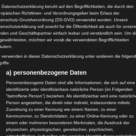
– Das Webinar für städtische und
 Datenschutzerklärung beruht auf den Begrifflichkeiten, die durch den
ropäischen Richtlinien- und Verordnungsgeber beim Erlass der
tenschutz-Grundverordnung (DS-GVO) verwendet wurden. Unsere
ein großes und wichtiges Thema, welches auch Administratoren
enschutzerklärung soll sowohl für die Öffentlichkeit als auch für unser
llt. Mit unserer „Masterclass Schul-IT“ bieten wir Ihnen jetzt eine
nden und Geschäftspartner einfach lesbar und verständlich sein. Um d
.
gewährleisten, möchten wir vorab die verwendeten Begrifflichkeiten
äutern.
r verwenden in dieser Datenschutzerklärung unter anderem die folgen
riffe:
 IT-Schullösungen – Das Webinar für
a) personenbezogene Daten
Personenbezogene Daten sind alle Informationen, die sich auf eine
identifizierte oder identifizierbare natürliche Person (im Folgenden
diesem Webinar bespricht und diskutiert der OctoGate Vertrieb
"betroffene Person") beziehen. Als identifizierbar wird eine natürlich
fische Themen wie Technologien, Konditionen und unsere
Person angesehen, die direkt oder indirekt, insbesondere mittels
e Konditionen...
Zuordnung zu einer Kennung wie einem Namen, zu einer
Kennnummer, zu Standortdaten, zu einer Online-Kennung oder zu
einem oder mehreren besonderen Merkmalen, die Ausdruck der
physischen, physiologischen, genetischen, psychischen,