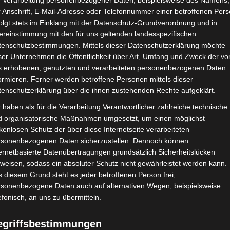
e Verarbeitung personenbezogener Daten, beispielsweise des Namens,
 Anschrift, E-Mail-Adresse oder Telefonnummer einer betroffenen Pers
olgt stets im Einklang mit der Datenschutz-Grundverordnung und in
ereinstimmung mit den für uns geltenden landesspezifischen
tenschutzbestimmungen. Mittels dieser Datenschutzerklärung möchte
ser Unternehmen die Öffentlichkeit über Art, Umfang und Zweck der vo
s erhobenen, genutzten und verarbeiteten personenbezogenen Daten
ormieren. Ferner werden betroffene Personen mittels dieser
tenschutzerklärung über die ihnen zustehenden Rechte aufgeklärt.
 haben als für die Verarbeitung Verantwortlicher zahlreiche technische
d organisatorische Maßnahmen umgesetzt, um einen möglichst
kenlosen Schutz der über diese Internetseite verarbeiteten
ember
rsonenbezogenen Daten sicherzustellen. Dennoch können
ernetbasierte Datenübertragungen grundsätzlich Sicherheitslücken
weisen, sodass ein absoluter Schutz nicht gewährleistet werden kann.
 diesem Grund steht es jeder betroffenen Person frei,
rsonenbezogene Daten auch auf alternativen Wegen, beispielsweise
efonisch, an uns zu übermitteln.
egriffsbestimmungen