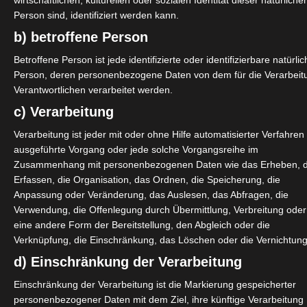
wirtschaftlichen, kulturellen oder sozialen Identität dieser natürliche
 IT-Businesslösung – Das Webinar für
Person sind, identifiziert werden kann.
b) betroffene Person
Betroffene Person ist jede identifizierte oder identifizierbare natürli
diesem Webinar bespricht und diskutiert der OctoGate Vertrieb
Person, deren personenbezogene Daten von dem für die Verarbeit
fische Themen wie Technologien, Konditionen und unsere
Verantwortlichen verarbeitet werden.
e Konditionen...
c) Verarbeitung
Verarbeitung ist jeder mit oder ohne Hilfe automatisierter Verfahren
ausgeführte Vorgang oder jede solche Vorgangsreihe im
 IT-Schullösungen – Das Webinar für
Zusammenhang mit personenbezogenen Daten wie das Erheben, 
Erfassen, die Organisation, das Ordnen, die Speicherung, die
Anpassung oder Veränderung, das Auslesen, das Abfragen, die
Verwendung, die Offenlegung durch Übermittlung, Verbreitung oder
diesem Webinar bespricht und diskutiert der OctoGate Vertrieb
eine andere Form der Bereitstellung, den Abgleich oder die
fische Themen wie Technologien, Konditionen und unsere
Verknüpfung, die Einschränkung, das Löschen oder die Vernichtung
e Konditionen...
d) Einschränkung der Verarbeitung
Einschränkung der Verarbeitung ist die Markierung gespeicherter
personenbezogener Daten mit dem Ziel, ihre künftige Verarbeitung