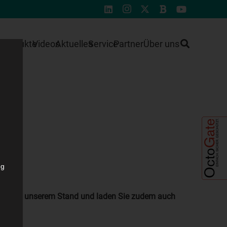
e
Produkte
Videos
Aktuelles
Service
Partner
Über uns
ng
 Besuch an unserem Stand und laden Sie zudem auch