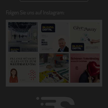
Verarbeitung von personenbezogenen Daten entscheidet.
Sind die Zwecke und Mittel dieser Verarbeitung durch das
Folgen Sie uns auf Instagram:
Unionsrecht oder das Recht der Mitgliedstaaten
vorgegeben, so kann der Verantwortliche
beziehungsweise können die bestimmten Kriterien seiner
Benennung nach dem Unionsrecht oder dem Recht der
Mitgliedstaaten vorgesehen werden.
h) Auftragsverarbeiter
Auftragsverarbeiter ist eine natürliche oder juristische
Person, Behörde, Einrichtung oder andere Stelle, die
personenbezogene Daten im Auftrag des
Verantwortlichen verarbeitet.
i) Empfänger
Empfänger ist eine natürliche oder juristische Person,
Behörde, Einrichtung oder andere Stelle, der
personenbezogene Daten offengelegt werden,
unabhängig davon, ob es sich bei ihr um einen Dritten
handelt oder nicht. Behörden, die im Rahmen eines
bestimmten Untersuchungsauftrags nach dem