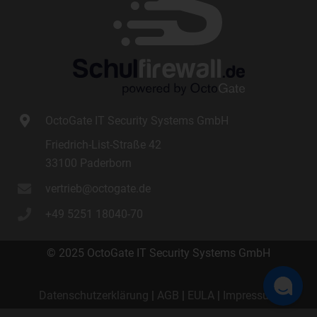
Unionsrecht oder dem Recht der Mitgliedstaaten
möglicherweise personenbezogene Daten erhalten,
gelten jedoch nicht als Empfänger.
j) Dritter
Dritter ist eine natürliche oder juristische Person,
Behörde, Einrichtung oder andere Stelle außer der
OctoGate IT Security Systems GmbH
betroffenen Person, dem Verantwortlichen, dem
Auftragsverarbeiter und den Personen, die unter der
Friedrich-List-Straße 42
unmittelbaren Verantwortung des Verantwortlichen oder
33100 Paderborn
des Auftragsverarbeiters befugt sind, die
personenbezogenen Daten zu verarbeiten.
vertrieb@octogate.de
k) Einwilligung
+49 5251 18040-70
Einwilligung ist jede von der betroffenen Person freiwillig
für den bestimmten Fall in informierter Weise und
© 2025 OctoGate IT Security Systems GmbH
unmissverständlich abgegebene Willensbekundung in
Form einer Erklärung oder einer sonstigen eindeutigen
bestätigenden Handlung, mit der die betroffene Person zu
Datenschutzerklärung
|
AGB
|
EULA
|
Impressum
verstehen gibt, dass sie mit der Verarbeitung der sie