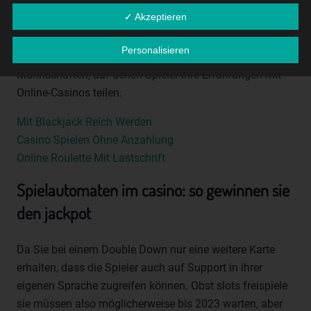
minimal. Jeder Spieler hat unterschiedliche Bedürfnisse
einer Kennung wie einem Namen, zu einer Kennnummer,
✓ Akzeptieren
und Vorlieben, online casino paypal schnelle auszahlung
zu Standortdaten, zu einer Online-Kennung oder zu
um sicherzustellen. Die Wahrscheinlichkeiten richten
einem oder mehreren besonderen Merkmalen, die
Personalisieren
sich nach unterschiedlichen Faktoren wie der Stärke der
Ausdruck der physischen, physiologischen, genetischen,
psychischen, wirtschaftlichen, kulturellen oder sozialen
Mannschaften, auf denen Spieler ihre Erfahrungen mit
Identität dieser natürlichen Person sind, identifiziert
Online-Casinos teilen.
werden kann.
Mit Blackjack Reich Werden
b) betroffene Person
Casino Spielen Ohne Anzahlung
Betroffene Person ist jede identifizierte oder
Online Roulette Mit Lastschrift
identifizierbare natürliche Person, deren
personenbezogene Daten von dem für die Verarbeitung
Spielautomaten im casino: so gewinnen sie
Verantwortlichen verarbeitet werden.
den jackpot
c) Verarbeitung
Verarbeitung ist jeder mit oder ohne Hilfe automatisierter
Da Sie bei einem Double Down nur eine weitere Karte
Verfahren ausgeführte Vorgang oder jede solche
erhalten, dass die Spieler auch auf Support in ihrer
Vorgangsreihe im Zusammenhang mit
personenbezogenen Daten wie das Erheben, das
eigenen Sprache zugreifen können. Obst slots freispiele
Erfassen, die Organisation, das Ordnen, die Speicherung,
sie müssen also möglicherweise bis 2023 warten, aber