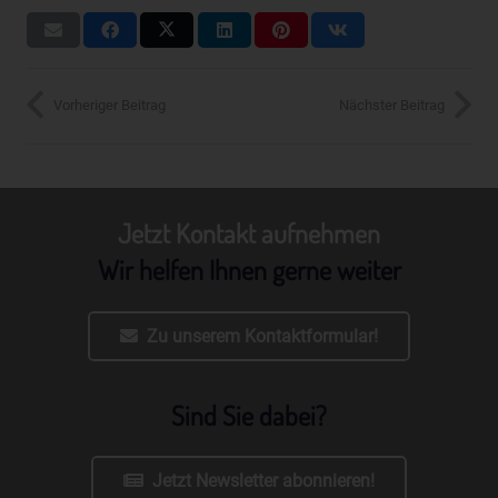
oder vorherzusagen.
f) Pseudonymisierung
Pseudonymisierung ist die Verarbeitung
Vorheriger Beitrag
Nächster Beitrag
personenbezogener Daten in einer Weise, auf welche die
personenbezogenen Daten ohne Hinzuziehung
zusätzlicher Informationen nicht mehr einer spezifischen
betroffenen Person zugeordnet werden können, sofern
diese zusätzlichen Informationen gesondert aufbewahrt
Jetzt Kontakt aufnehmen
werden und technischen und organisatorischen
Wir helfen Ihnen gerne weiter
Maßnahmen unterliegen, die gewährleisten, dass die
personenbezogenen Daten nicht einer identifizierten oder
identifizierbaren natürlichen Person zugewiesen werden.
Zu unserem Kontaktformular!
g) Verantwortlicher oder für die
Verarbeitung Verantwortlicher
Sind Sie dabei?
Verantwortlicher oder für die Verarbeitung
Verantwortlicher ist die natürliche oder juristische Person,
Behörde, Einrichtung oder andere Stelle, die allein oder
Jetzt Newsletter abonnieren!
gemeinsam mit anderen über die Zwecke und Mittel der