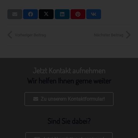
oder vorherzusagen.
f) Pseudonymisierung
Pseudonymisierung ist die Verarbeitung
personenbezogener Daten in einer Weise, auf welche die
Vorheriger Beitrag
Nächster Beitrag
personenbezogenen Daten ohne Hinzuziehung
zusätzlicher Informationen nicht mehr einer spezifischen
betroffenen Person zugeordnet werden können, sofern
diese zusätzlichen Informationen gesondert aufbewahrt
werden und technischen und organisatorischen
Jetzt Kontakt aufnehmen
Maßnahmen unterliegen, die gewährleisten, dass die
Wir helfen Ihnen gerne weiter
personenbezogenen Daten nicht einer identifizierten oder
identifizierbaren natürlichen Person zugewiesen werden.
g) Verantwortlicher oder für die
Zu unserem Kontaktformular!
Verarbeitung Verantwortlicher
Verantwortlicher oder für die Verarbeitung
Sind Sie dabei?
Verantwortlicher ist die natürliche oder juristische Person,
Behörde, Einrichtung oder andere Stelle, die allein oder
gemeinsam mit anderen über die Zwecke und Mittel der