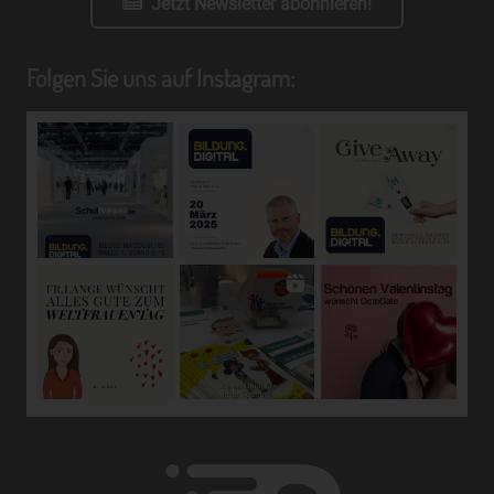
Jetzt Newsletter abonnieren!
Verarbeitung von personenbezogenen Daten entscheidet.
Sind die Zwecke und Mittel dieser Verarbeitung durch das
Unionsrecht oder das Recht der Mitgliedstaaten
Folgen Sie uns auf Instagram:
vorgegeben, so kann der Verantwortliche
beziehungsweise können die bestimmten Kriterien seiner
Benennung nach dem Unionsrecht oder dem Recht der
Mitgliedstaaten vorgesehen werden.
h) Auftragsverarbeiter
Auftragsverarbeiter ist eine natürliche oder juristische
Person, Behörde, Einrichtung oder andere Stelle, die
personenbezogene Daten im Auftrag des
Verantwortlichen verarbeitet.
i) Empfänger
Empfänger ist eine natürliche oder juristische Person,
Behörde, Einrichtung oder andere Stelle, der
personenbezogene Daten offengelegt werden,
unabhängig davon, ob es sich bei ihr um einen Dritten
handelt oder nicht. Behörden, die im Rahmen eines
bestimmten Untersuchungsauftrags nach dem