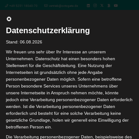
+49 5251 18040-70
vertrieb@octogate.de
Datenschutzerklärung
SCHULBAU Frankfurt
Stand: 06.08.2026
Wir freuen uns sehr über Ihr Interesse an unserem
Unternehmen. Datenschutz hat einen besonders hohen
« Alle Veranstaltungen
Stellenwert für die Geschäftsleitung. Eine Nutzung der
Internetseiten ist grundsätzlich ohne jede Angabe
Diese Veranstaltung hat bereits stattgefunden.
personenbezogener Daten möglich. Sofern eine betroffene
Person besondere Services unseres Unternehmens über
unsere Internetseite in Anspruch nehmen möchte, könnte
SCHULBAU Frankfurt
jedoch eine Verarbeitung personenbezogener Daten erforderlich
werden. Ist die Verarbeitung personenbezogener Daten
6. April 2022 8:00
-
7. April 2022 17:00
erforderlich und besteht für eine solche Verarbeitung keine
gesetzliche Grundlage, holen wir generell eine Einwilligung der
Die SCHULBAU – Internationaler Salon und Messe für
betroffenen Person ein.
den Bildungsbau ist europaweit die Messe, die sich mit
Die Verarbeitung personenbezogener Daten, beispielsweise des
dem konkreten Investitionsvolumen für Schule, Kita und