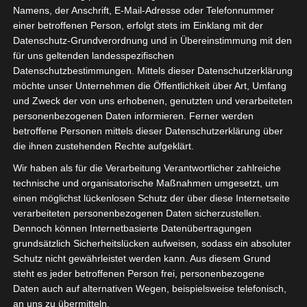
Namens, der Anschrift, E-Mail-Adresse oder Telefonnummer
Campus befasst. Im Topf sind derzeit mehr als 40
einer betroffenen Person, erfolgt stets im Einklang mit der
Milliarden Euro, die bis zum Jahr 2030 ausgegeben
Datenschutz-Grundverordnung und in Übereinstimmung mit den
werden müssen.
für uns geltenden landesspezifischen
Datenschutzbestimmungen. Mittels dieser Datenschutzerklärung
Die SCHULBAU findet in Kooperation mit den jeweiligen
möchte unser Unternehmen die Öffentlichkeit über Art, Umfang
öffentlichen und privaten Schulbauinvestoren statt. Der
und Zweck der von uns erhobenen, genutzten und verarbeiteten
Salon bildet alle Bauaufgaben ab: Von pädagogischen
personenbezogenen Daten informieren. Ferner werden
und funktionalen Innenraumkonzepten über die
betroffene Personen mittels dieser Datenschutzerklärung über
Außenraumgestaltung bis hin zur Fassade. Begleitet
die ihnen zustehenden Rechte aufgeklärt.
wird die Veranstaltung von einem hochwertigen
Wir haben als für die Verarbeitung Verantwortlicher zahlreiche
Programm, das auf die jeweilige Region zugeschnitten
technische und organisatorische Maßnahmen umgesetzt, um
ist.
einen möglichst lückenlosen Schutz der über diese Internetseite
verarbeiteten personenbezogenen Daten sicherzustellen.
Kommen Sie uns an
Stand 32
besuchen. Wir freuen uns
Dennoch können Internetbasierte Datenübertragungen
auf Sie.
grundsätzlich Sicherheitslücken aufweisen, sodass ein absoluter
Schutz nicht gewährleistet werden kann. Aus diesem Grund
Sie haben noch keine Tickets? Kein Problem, wir haben
steht es jeder betroffenen Person frei, personenbezogene
kostenlose Besucherkarten für Sie! Melden Sie sich
Daten auch auf alternativen Wegen, beispielsweise telefonisch,
einfach bei unserem Vertriebsteam unter 05251 / 180 40
an uns zu übermitteln.