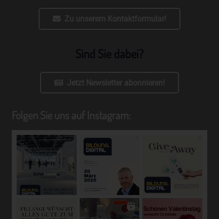
die Anpassung oder Veränderung, das Auslesen, das
Abfragen, die Verwendung, die Offenlegung durch
Zu unserem Kontaktformular!
Übermittlung, Verbreitung oder eine andere Form der
Bereitstellung, den Abgleich oder die Verknüpfung, die
Einschränkung, das Löschen oder die Vernichtung.
Sind Sie dabei?
d) Einschränkung der Verarbeitung
Einschränkung der Verarbeitung ist die Markierung
Jetzt Newsletter abonnieren!
gespeicherter personenbezogener Daten mit dem Ziel,
ihre künftige Verarbeitung einzuschränken.
Folgen Sie uns auf Instagram:
e) Profiling
Profiling ist jede Art der automatisierten Verarbeitung
personenbezogener Daten, die darin besteht, dass diese
personenbezogenen Daten verwendet werden, um
bestimmte persönliche Aspekte, die sich auf eine
natürliche Person beziehen, zu bewerten, insbesondere,
um Aspekte bezüglich Arbeitsleistung, wirtschaftlicher
Lage, Gesundheit, persönlicher Vorlieben, Interessen,
Zuverlässigkeit, Verhalten, Aufenthaltsort oder
Ortswechsel dieser natürlichen Person zu analysieren