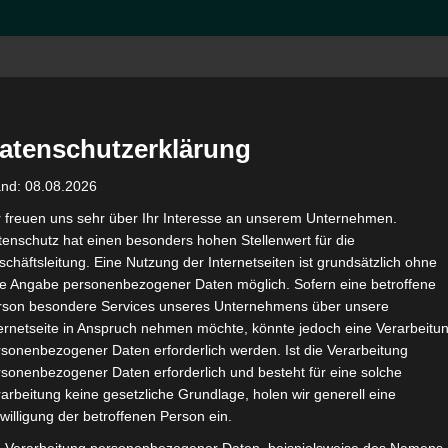
Hom
atenschutzerklärung
and: 08.08.2026
en
r freuen uns sehr über Ihr Interesse an unserem Unternehmen.
enschutz hat einen besonders hohen Stellenwert für die
chäftsleitung. Eine Nutzung der Internetseiten ist grundsätzlich ohne
uchen
de Angabe personenbezogener Daten möglich. Sofern eine betroffene
rson besondere Services unseres Unternehmens über unsere
ternetseite in Anspruch nehmen möchte, könnte jedoch eine Verarbeitu
sonenbezogener Daten erforderlich werden. Ist die Verarbeitung
sonenbezogener Daten erforderlich und besteht für eine solche
mit der Schulfirewall unterwegs sind. Wir freuen uns auf Ihren
arbeitung keine gesetzliche Grundlage, holen wir generell eine
d Webinaren ein.
willigung der betroffenen Person ein.