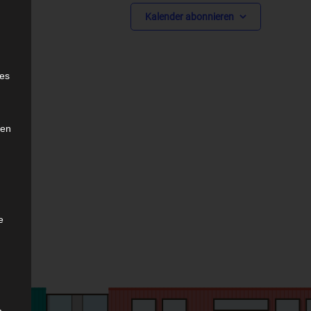
Kalender abonnieren
e
ies
den
e