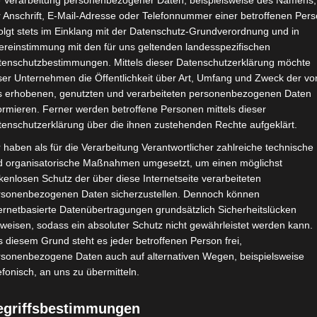
e Verarbeitung personenbezogener Daten, beispielsweise des Namens,
 Anschrift, E-Mail-Adresse oder Telefonnummer einer betroffenen Pers
olgt stets im Einklang mit der Datenschutz-Grundverordnung und in
ereinstimmung mit den für uns geltenden landesspezifischen
tenschutzbestimmungen. Mittels dieser Datenschutzerklärung möchte
ser Unternehmen die Öffentlichkeit über Art, Umfang und Zweck der vo
s erhobenen, genutzten und verarbeiteten personenbezogenen Daten
ormieren. Ferner werden betroffene Personen mittels dieser
tenschutzerklärung über die ihnen zustehenden Rechte aufgeklärt.
 haben als für die Verarbeitung Verantwortlicher zahlreiche technische
d organisatorische Maßnahmen umgesetzt, um einen möglichst
kenlosen Schutz der über diese Internetseite verarbeiteten
rsonenbezogenen Daten sicherzustellen. Dennoch können
ernetbasierte Datenübertragungen grundsätzlich Sicherheitslücken
weisen, sodass ein absoluter Schutz nicht gewährleistet werden kann.
 diesem Grund steht es jeder betroffenen Person frei,
Es wurden keine Ergebnisse gefunden.
Hinweis
rsonenbezogene Daten auch auf alternativen Wegen, beispielsweise
efonisch, an uns zu übermitteln.
egriffsbestimmungen