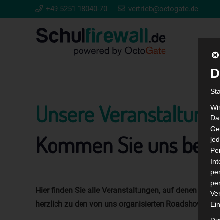
+49 5251 18040-70
vertrieb@octogate.de
D
St
Unsere Veranstaltung
Wi
Dat
Ges
Kommen Sie uns bes
je
Pe
In
per
per
Hier finden Sie alle Veranstaltungen, auf denen wir 
Ver
herzlich zu den von uns organisierten Roadshows un
Ein