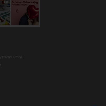
zu
n,
 Systems GmbH
2
in
hen