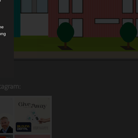
n
che
ung
das
stagram:
.