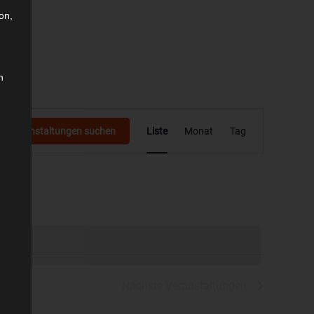
on,
n
Veranstaltung
Veranstaltungen suchen
Liste
Monat
Tag
Ansichten-
Navigation
Nächste
Veranstaltungen