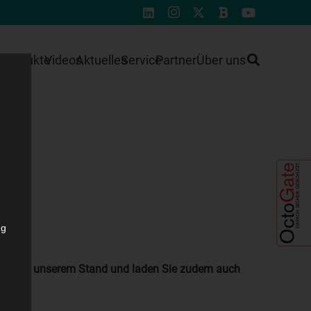
e
Produkte
Videos
Aktuelles
Service
Partner
Über uns
ng
 Besuch an unserem Stand und laden Sie zudem auch