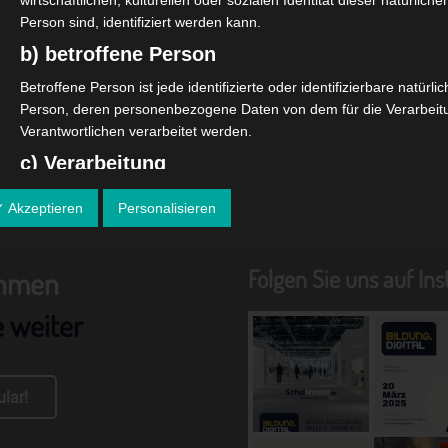
wirtschaftlichen, kulturellen oder sozialen Identität dieser natürliche
Person sind, identifiziert werden kann.
b) betroffene Person
Betroffene Person ist jede identifizierte oder identifizierbare natürli
Person, deren personenbezogene Daten von dem für die Verarbeit
Verantwortlichen verarbeitet werden.
c) Verarbeitung
Verarbeitung ist jeder mit oder ohne Hilfe automatisierter Verfahren
✓ Akzeptieren
Personalisieren
ausgeführte Vorgang oder jede solche Vorgangsreihe im
Zusammenhang mit personenbezogenen Daten wie das Erheben, 
Erfassen, die Organisation, das Ordnen, die Speicherung, die
Folgen Sie uns auf In
ehmen
Anpassung oder Veränderung, das Auslesen, das Abfragen, die
Verwendung, die Offenlegung durch Übermittlung, Verbreitung oder
e weiter
eine andere Form der Bereitstellung, den Abgleich oder die
Verknüpfung, die Einschränkung, das Löschen oder die Vernichtung
d) Einschränkung der Verarbeitung
lar!
Einschränkung der Verarbeitung ist die Markierung gespeicherter
personenbezogener Daten mit dem Ziel, ihre künftige Verarbeitung