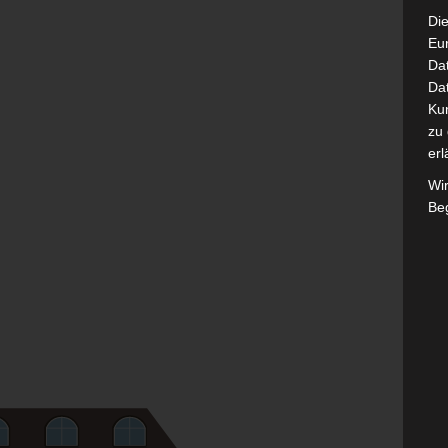
Die
Eu
Da
Dat
Ku
zu 
erl
Wi
Beg