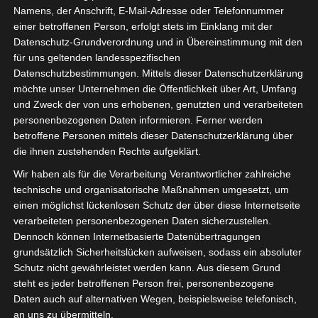
Namens, der Anschrift, E-Mail-Adresse oder Telefonnummer
die Schulentwicklung und den Fachunterricht. Die damit
einer betroffenen Person, erfolgt stets im Einklang mit der
verbundenen Fragen, Themen und Herausforderungen
Datenschutz-Grundverordnung und in Übereinstimmung mit den
greifen wir im Rahmen der #excitingedu
für uns geltenden landesspezifischen
Regionalveranstaltungen auf. Diese Tagungen finden in
Datenschutzbestimmungen. Mittels dieser Datenschutzerklärung
verschiedenen Bundesländern jeweils an einem Tag in
möchte unser Unternehmen die Öffentlichkeit über Art, Umfang
einer Schule statt. Rund 200 Lehrkräfte,
und Zweck der von uns erhobenen, genutzten und verarbeiteten
Schulleiter*innen, Vertreter der Schulträger und andere
personenbezogenen Daten informieren. Ferner werden
betroffene Personen mittels dieser Datenschutzerklärung über
Bildungsverantwortliche tauschen sich über aktuelle
die ihnen zustehenden Rechte aufgeklärt.
Entwicklungen im Bereich der Digitalisierung aus. Die
Teilnehmer*innen haben die Möglichkeit, sich in
Wir haben als für die Verarbeitung Verantwortlicher zahlreiche
technische und organisatorische Maßnahmen umgesetzt, um
Workshops und Vorträgen zu informieren – von der
einen möglichst lückenlosen Schutz der über diese Internetseite
Frage, wie man z.B. stabiles WLAN in der Schule
verarbeiteten personenbezogenen Daten sicherzustellen.
einrichtet bis hin zum Einsatz passender Apps im
Dennoch können Internetbasierte Datenübertragungen
Unterricht ist alles dabei. Auf der begleitenden
grundsätzlich Sicherheitslücken aufweisen, sodass ein absoluter
Ausstellung können Sie sich austauschen und mit
Schutz nicht gewährleistet werden kann. Aus diesem Grund
Vertretern von EdTech Unternehmen, Bildungsverlagen
steht es jeder betroffenen Person frei, personenbezogene
und Initiativen ins Gespräch kommen und gemeinsam
Daten auch auf alternativen Wegen, beispielsweise telefonisch,
an uns zu übermitteln.
nach Lösungen für Ihre Probleme suchen.