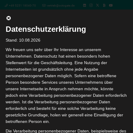
+49 5251 18040-70
vertrieb@octogate.de
Datenschutzerklärung
#excitingedu regional
Stand: 10.08.2026
Wir freuen uns sehr über Ihr Interesse an unserem
Nürnberg
Unternehmen. Datenschutz hat einen besonders hohen
Stellenwert für die Geschäftsleitung. Eine Nutzung der
Internetseiten ist grundsätzlich ohne jede Angabe
« Alle Veranstaltungen
personenbezogener Daten möglich. Sofern eine betroffene
Person besondere Services unseres Unternehmens über
Diese Veranstaltung hat bereits stattgefunden.
unsere Internetseite in Anspruch nehmen möchte, könnte
jedoch eine Verarbeitung personenbezogener Daten erforderlich
werden. Ist die Verarbeitung personenbezogener Daten
#excitingedu regional Nürnberg
erforderlich und besteht für eine solche Verarbeitung keine
gesetzliche Grundlage, holen wir generell eine Einwilligung der
29. April 2020
betroffenen Person ein.
Die Verarbeitung personenbezogener Daten, beispielsweise des
Digitales Lernen wird ein immer wichtigerer Faktor für