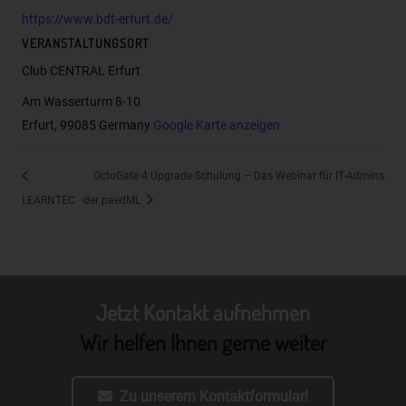
einer Kennung wie einem Namen, zu einer Kennnummer,
https://www.bdt-erfurt.de/
zu Standortdaten, zu einer Online-Kennung oder zu
VERANSTALTUNGSORT
einem oder mehreren besonderen Merkmalen, die
Club CENTRAL Erfurt
Ausdruck der physischen, physiologischen, genetischen,
psychischen, wirtschaftlichen, kulturellen oder sozialen
Am Wasserturm 8-10
Identität dieser natürlichen Person sind, identifiziert
Erfurt
,
99085
Germany
Google Karte anzeigen
werden kann.
b) betroffene Person
OctoGate 4 Upgrade Schulung – Das Webinar für IT-Admins
Betroffene Person ist jede identifizierte oder
LEARNTEC
der paedML
identifizierbare natürliche Person, deren
personenbezogene Daten von dem für die Verarbeitung
Verantwortlichen verarbeitet werden.
c) Verarbeitung
Jetzt Kontakt aufnehmen
Verarbeitung ist jeder mit oder ohne Hilfe automatisierter
Verfahren ausgeführte Vorgang oder jede solche
Wir helfen Ihnen gerne weiter
Vorgangsreihe im Zusammenhang mit
personenbezogenen Daten wie das Erheben, das
Erfassen, die Organisation, das Ordnen, die Speicherung,
Zu unserem Kontaktformular!