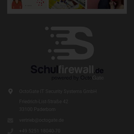
oder vorherzusagen.
f) Pseudonymisierung
Pseudonymisierung ist die Verarbeitung
personenbezogener Daten in einer Weise, auf welche die
personenbezogenen Daten ohne Hinzuziehung
zusätzlicher Informationen nicht mehr einer spezifischen
betroffenen Person zugeordnet werden können, sofern
diese zusätzlichen Informationen gesondert aufbewahrt
werden und technischen und organisatorischen
Maßnahmen unterliegen, die gewährleisten, dass die
personenbezogenen Daten nicht einer identifizierten oder
identifizierbaren natürlichen Person zugewiesen werden.
OctoGate IT Security Systems GmbH
g) Verantwortlicher oder für die
Verarbeitung Verantwortlicher
Friedrich-List-Straße 42
33100 Paderborn
Verantwortlicher oder für die Verarbeitung
Verantwortlicher ist die natürliche oder juristische Person,
vertrieb@octogate.de
Behörde, Einrichtung oder andere Stelle, die allein oder
gemeinsam mit anderen über die Zwecke und Mittel der
+49 5251 18040-70