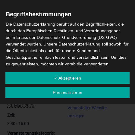
innovative Lösungen zu diskutieren und sich über
bewährte Praktiken auszutauschen.
Begriffsbestimmungen
Auch wir von OctoGate sind mit unserer Schulfirewall
Die Datenschutzerklärung beruht auf den Begrifflichkeiten, die
wieder mit dabei. Kommen Sie uns an
Stand A-12
durch den Europäischen Richtlinien- und Verordnungsgeber
besuchen. Wir freuen uns auf Sie!
beim Erlass der Datenschutz-Grundverordnung (DS-GVO)
verwendet wurden. Unsere Datenschutzerklärung soll sowohl für
die Öffentlichkeit als auch für unsere Kunden und
Geschäftspartner einfach lesbar und verständlich sein. Um dies
Zum Kalender hinzufügen
zu gewährleisten, möchten wir vorab die verwendeten
Begrifflichkeiten erläutern.
✓ Akzeptieren
Wir verwenden in dieser Datenschutzerklärung unter anderem
die folgenden Begriffe:
DETAILS
VERANSTALTER
Personalisieren
a) personenbezogene Daten
Datum:
5CExpo
20. März 2025
Personenbezogene Daten sind alle Informationen, die
Veranstalter-Website
sich auf eine identifizierte oder identifizierbare natürliche
Zeit:
anzeigen
Person (im Folgenden "betroffene Person") beziehen. Als
8:30 - 16:00
identifizierbar wird eine natürliche Person angesehen, die
direkt oder indirekt, insbesondere mittels Zuordnung zu
Veranstaltungskategorie: