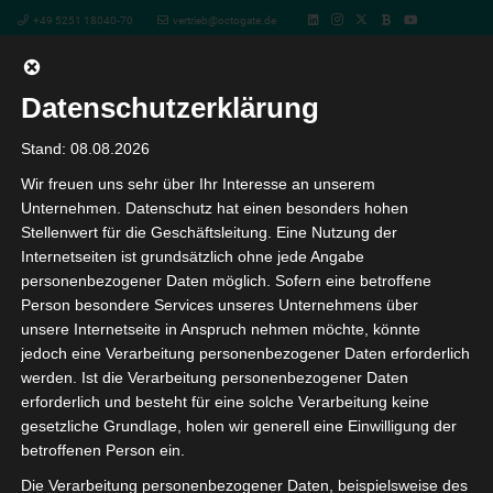
+49 5251 18040-70
vertrieb@octogate.de
Datenschutzerklärung
« Alle Veranstaltungen
Stand: 08.08.2026
Wir freuen uns sehr über Ihr Interesse an unserem
Diese Veranstaltung hat bereits stattgefunden.
Unternehmen. Datenschutz hat einen besonders hohen
Stellenwert für die Geschäftsleitung. Eine Nutzung der
BILDUNG.DIG!TAL Mainz
Internetseiten ist grundsätzlich ohne jede Angabe
personenbezogener Daten möglich. Sofern eine betroffene
20. März 2025 8:30
-
16:00
Person besondere Services unseres Unternehmens über
unsere Internetseite in Anspruch nehmen möchte, könnte
BILDUNG.DIG!TAL – Die Messe für digitale Bildung
jedoch eine Verarbeitung personenbezogener Daten erforderlich
werden. Ist die Verarbeitung personenbezogener Daten
Die Digitalisierung in Schulen und
erforderlich und besteht für eine solche Verarbeitung keine
Kindertageseinrichtungen ist ein Thema von höchster
gesetzliche Grundlage, holen wir generell eine Einwilligung der
Relevanz. Wenn Sie auf der Suche nach aktuellen Trends
betroffenen Person ein.
und Entwicklungen in diesem Bereich sind, dann sind Sie
Die Verarbeitung personenbezogener Daten, beispielsweise des