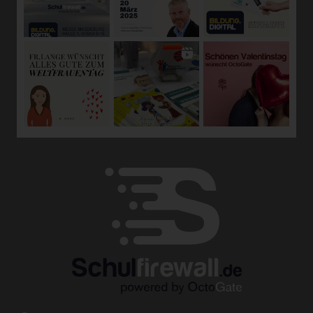
oder vorherzusagen.
f) Pseudonymisierung
Pseudonymisierung ist die Verarbeitung
personenbezogener Daten in einer Weise, auf welche die
personenbezogenen Daten ohne Hinzuziehung
zusätzlicher Informationen nicht mehr einer spezifischen
betroffenen Person zugeordnet werden können, sofern
diese zusätzlichen Informationen gesondert aufbewahrt
werden und technischen und organisatorischen
Maßnahmen unterliegen, die gewährleisten, dass die
personenbezogenen Daten nicht einer identifizierten oder
identifizierbaren natürlichen Person zugewiesen werden.
g) Verantwortlicher oder für die
Verarbeitung Verantwortlicher
Verantwortlicher oder für die Verarbeitung
Verantwortlicher ist die natürliche oder juristische Person,
Behörde, Einrichtung oder andere Stelle, die allein oder
gemeinsam mit anderen über die Zwecke und Mittel der