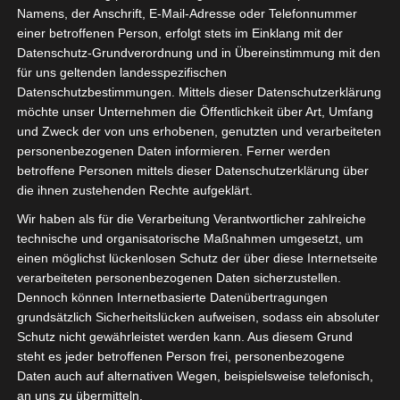
bei der BILDUNG.DIG!TAL genau richtig. Unsere Messe
Namens, der Anschrift, E-Mail-Adresse oder Telefonnummer
und unser Kongress bieten Ihnen nicht nur umfassende
einer betroffenen Person, erfolgt stets im Einklang mit der
Datenschutz-Grundverordnung und in Übereinstimmung mit den
Informationen, sondern auch eine Plattform zum
für uns geltenden landesspezifischen
Austausch von Lösungsvorschlägen und Erfahrungen.
Datenschutzbestimmungen. Mittels dieser Datenschutzerklärung
möchte unser Unternehmen die Öffentlichkeit über Art, Umfang
Mit den Schwerpunktthemen Technologie & Verwaltung,
und Zweck der von uns erhobenen, genutzten und verarbeiteten
Lehren & Lernen sowie Frühkindliche Bildung wird
personenbezogenen Daten informieren. Ferner werden
Schulträgern, kommunalen Entscheider*innen,
betroffene Personen mittels dieser Datenschutzerklärung über
Schulleiter*innen und Lehrkräften eine umfassende
die ihnen zustehenden Rechte aufgeklärt.
Plattform geboten, um die Zukunft des Lernens zu
Wir haben als für die Verarbeitung Verantwortlicher zahlreiche
erkunden. In einer zunehmend digitalisierten Welt ist es
technische und organisatorische Maßnahmen umgesetzt, um
von entscheidender Bedeutung, dass wir die
einen möglichst lückenlosen Schutz der über diese Internetseite
Möglichkeiten der Technologie nutzen. Nur so werden
verarbeiteten personenbezogenen Daten sicherzustellen.
wir In Zukunft Bildung effektiver und zugänglicher
Dennoch können Internetbasierte Datenübertragungen
gestalten können. Der Kongress bringt Sie mit den
grundsätzlich Sicherheitslücken aufweisen, sodass ein absoluter
führenden Experten*innen aus den Bereichen Bildung,
Schutz nicht gewährleistet werden kann. Aus diesem Grund
steht es jeder betroffenen Person frei, personenbezogene
Technologie und Verwaltung zusammen. Sie werden die
Daten auch auf alternativen Wegen, beispielsweise telefonisch,
Gelegenheit haben, mit Ihnen gemeinsam über
an uns zu übermitteln.