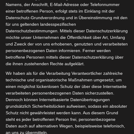
bei der BILDUNG.DIG!TAL genau richtig. Unsere Messe
Namens, der Anschrift, E-Mail-Adresse oder Telefonnummer
und unser Kongress bieten Ihnen nicht nur umfassende
einer betroffenen Person, erfolgt stets im Einklang mit der
Datenschutz-Grundverordnung und in Übereinstimmung mit den
Informationen, sondern auch eine Plattform zum
für uns geltenden landesspezifischen
Austausch von Lösungsvorschlägen und Erfahrungen.
Datenschutzbestimmungen. Mittels dieser Datenschutzerklärung
möchte unser Unternehmen die Öffentlichkeit über Art, Umfang
Mit den Schwerpunktthemen Technologie & Verwaltung,
und Zweck der von uns erhobenen, genutzten und verarbeiteten
Lehren & Lernen sowie Frühkindliche Bildung wird
personenbezogenen Daten informieren. Ferner werden
Schulträgern, kommunalen Entscheider*innen,
betroffene Personen mittels dieser Datenschutzerklärung über
Schulleiter*innen und Lehrkräften eine umfassende
die ihnen zustehenden Rechte aufgeklärt.
Plattform geboten, um die Zukunft des Lernens zu
Wir haben als für die Verarbeitung Verantwortlicher zahlreiche
erkunden. In einer zunehmend digitalisierten Welt ist es
technische und organisatorische Maßnahmen umgesetzt, um
von entscheidender Bedeutung, dass wir die
einen möglichst lückenlosen Schutz der über diese Internetseite
Möglichkeiten der Technologie nutzen. Nur so werden
verarbeiteten personenbezogenen Daten sicherzustellen.
wir In Zukunft Bildung effektiver und zugänglicher
Dennoch können Internetbasierte Datenübertragungen
gestalten können. Der Kongress bringt Sie mit den
grundsätzlich Sicherheitslücken aufweisen, sodass ein absoluter
führenden Experten*innen aus den Bereichen Bildung,
Schutz nicht gewährleistet werden kann. Aus diesem Grund
steht es jeder betroffenen Person frei, personenbezogene
Technologie und Verwaltung zusammen. Sie werden die
Daten auch auf alternativen Wegen, beispielsweise telefonisch,
Gelegenheit haben, mit Ihnen gemeinsam über
an uns zu übermitteln.