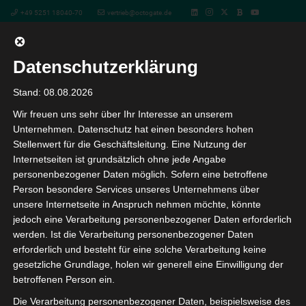
+49 5251 18040-70
vertrieb@octogate.de
Datenschutzerklärung
« Alle Veranstaltungen
Stand: 08.08.2026
Wir freuen uns sehr über Ihr Interesse an unserem
Diese Veranstaltung hat bereits stattgefunden.
Unternehmen. Datenschutz hat einen besonders hohen
Stellenwert für die Geschäftsleitung. Eine Nutzung der
BILDUNG.DIG!TAL Erfurt
Internetseiten ist grundsätzlich ohne jede Angabe
personenbezogener Daten möglich. Sofern eine betroffene
28. August 2025 8:30
-
16:00
Person besondere Services unseres Unternehmens über
unsere Internetseite in Anspruch nehmen möchte, könnte
BILDUNG.DIG!TAL – Die Messe für digitale Bildung
jedoch eine Verarbeitung personenbezogener Daten erforderlich
werden. Ist die Verarbeitung personenbezogener Daten
Die Digitalisierung in Schulen und
erforderlich und besteht für eine solche Verarbeitung keine
Kindertageseinrichtungen ist ein Thema von höchster
gesetzliche Grundlage, holen wir generell eine Einwilligung der
Relevanz. Wenn Sie auf der Suche nach aktuellen Trends
betroffenen Person ein.
und Entwicklungen in diesem Bereich sind, dann sind Sie
Die Verarbeitung personenbezogener Daten, beispielsweise des