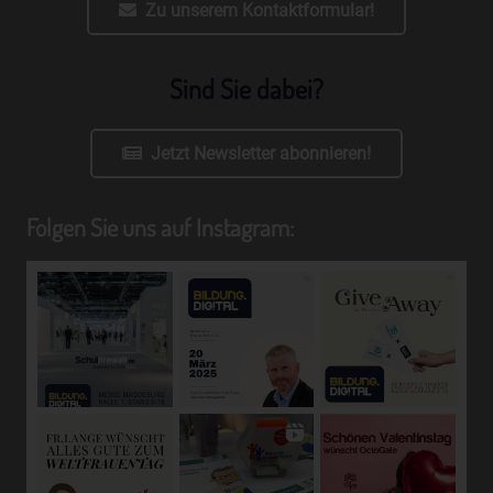
Zu unserem Kontaktformular!
Unionsrecht oder dem Recht der Mitgliedstaaten
möglicherweise personenbezogene Daten erhalten,
gelten jedoch nicht als Empfänger.
Sind Sie dabei?
j) Dritter
Dritter ist eine natürliche oder juristische Person,
Jetzt Newsletter abonnieren!
Behörde, Einrichtung oder andere Stelle außer der
betroffenen Person, dem Verantwortlichen, dem
Auftragsverarbeiter und den Personen, die unter der
Folgen Sie uns auf Instagram:
unmittelbaren Verantwortung des Verantwortlichen oder
des Auftragsverarbeiters befugt sind, die
personenbezogenen Daten zu verarbeiten.
k) Einwilligung
Einwilligung ist jede von der betroffenen Person freiwillig
für den bestimmten Fall in informierter Weise und
unmissverständlich abgegebene Willensbekundung in
Form einer Erklärung oder einer sonstigen eindeutigen
bestätigenden Handlung, mit der die betroffene Person zu
verstehen gibt, dass sie mit der Verarbeitung der sie