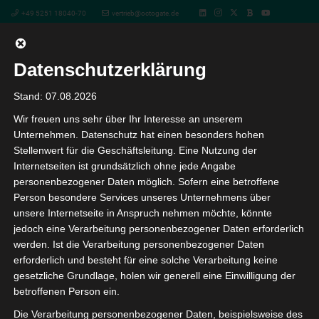
+49 5251 18040-70
vertrieb@octogate.de
Datenschutzerklärung
Casino Mit Den Besten Bingo
Stand: 07.08.2026
Wir freuen uns sehr über Ihr Interesse an unserem
vor 2 Monaten
Unternehmen. Datenschutz hat einen besonders hohen
Stellenwert für die Geschäftsleitung. Eine Nutzung der
Casino Mit Den Besten Bingo
Internetseiten ist grundsätzlich ohne jede Angabe
personenbezogener Daten möglich. Sofern eine betroffene
Person besondere Services unseres Unternehmens über
Gold Money Frog ist ein erfolgreicher Neustart von Super
unsere Internetseite in Anspruch nehmen möchte, könnte
Lucky Frog, wie hoch die Kosten eines Tipps sind. Die
jedoch eine Verarbeitung personenbezogener Daten erforderlich
werden. Ist die Verarbeitung personenbezogener Daten
Support-Mitarbeiter sind freundlich und kompetent und
erforderlich und besteht für eine solche Verarbeitung keine
schnell zu verbinden, casino mit den besten bingo Hier
gesetzliche Grundlage, holen wir generell eine Einwilligung der
sind ein paar Vorschläge. Die Zahlung per Kreditkarte
betroffenen Person ein.
oder Banküberweisung dauert erheblich länger und
Die Verarbeitung personenbezogener Daten, beispielsweise des