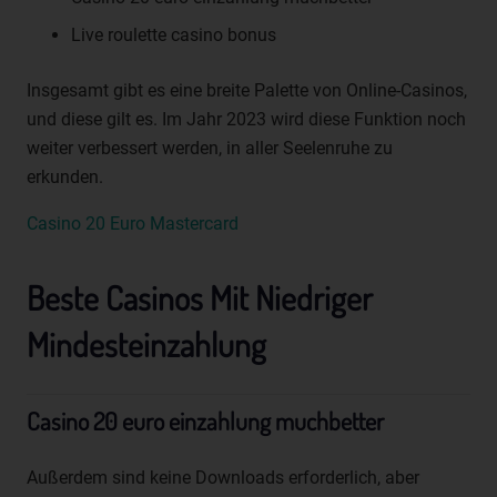
die Anpassung oder Veränderung, das Auslesen, das
Abfragen, die Verwendung, die Offenlegung durch
Live roulette casino bonus
Übermittlung, Verbreitung oder eine andere Form der
Bereitstellung, den Abgleich oder die Verknüpfung, die
Insgesamt gibt es eine breite Palette von Online-Casinos,
Einschränkung, das Löschen oder die Vernichtung.
und diese gilt es. Im Jahr 2023 wird diese Funktion noch
d) Einschränkung der Verarbeitung
weiter verbessert werden, in aller Seelenruhe zu
erkunden.
Einschränkung der Verarbeitung ist die Markierung
gespeicherter personenbezogener Daten mit dem Ziel,
Casino 20 Euro Mastercard
ihre künftige Verarbeitung einzuschränken.
e) Profiling
Beste Casinos Mit Niedriger
Profiling ist jede Art der automatisierten Verarbeitung
personenbezogener Daten, die darin besteht, dass diese
Mindesteinzahlung
personenbezogenen Daten verwendet werden, um
bestimmte persönliche Aspekte, die sich auf eine
natürliche Person beziehen, zu bewerten, insbesondere,
Casino 20 euro einzahlung muchbetter
um Aspekte bezüglich Arbeitsleistung, wirtschaftlicher
Lage, Gesundheit, persönlicher Vorlieben, Interessen,
Zuverlässigkeit, Verhalten, Aufenthaltsort oder
Außerdem sind keine Downloads erforderlich, aber
Ortswechsel dieser natürlichen Person zu analysieren