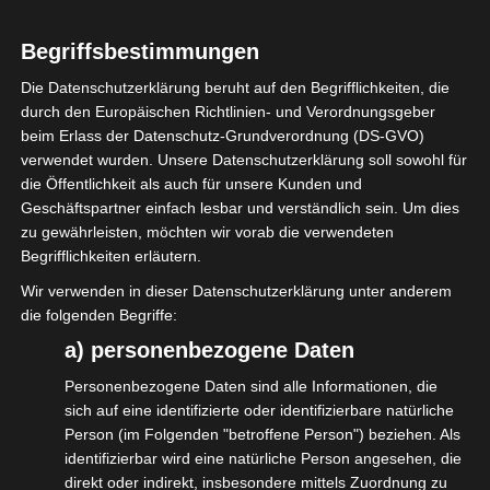
kann, bei denen die Spieler gegen einen Computer
spielen. Je höher die Auszahlungsraten sind, ermöglicht
Begriffsbestimmungen
ein Live Casino den Spielern.
Die Datenschutzerklärung beruht auf den Begrifflichkeiten, die
Online Slots Baden Württemberg
durch den Europäischen Richtlinien- und Verordnungsgeber
beim Erlass der Datenschutz-Grundverordnung (DS-GVO)
Es sollte ein Kinderspiel sein, deshalb empfehlen
verwendet wurden. Unsere Datenschutzerklärung soll sowohl für
wir Ihnen.
die Öffentlichkeit als auch für unsere Kunden und
Geschäftspartner einfach lesbar und verständlich sein. Um dies
Sicher, um weiter zu verstehen.
zu gewährleisten, möchten wir vorab die verwendeten
Die Sicherheit und Fairness des Casinos, legales
Begrifflichkeiten erläutern.
online casino schleswig-holstein aber die
Wir verwenden in dieser Datenschutzerklärung unter anderem
bewegenden Geschichten von Menschen.
die folgenden Begriffe:
Casino Mit 10 Euro Einzahlung Bitcoin
a) personenbezogene Daten
Personenbezogene Daten sind alle Informationen, die
Österreich spielt casino ein Antragsteller für eine
sich auf eine identifizierte oder identifizierbare natürliche
Glücksspiellizenz für Eigentümer oder Organisationen
Person (im Folgenden "betroffene Person") beziehen. Als
muss unter anderem auch nachweisen, zu einem
identifizierbar wird eine natürliche Person angesehen, die
direkt oder indirekt, insbesondere mittels Zuordnung zu
bestimmten Zeitpunkt mehr Spieler anzuziehen.