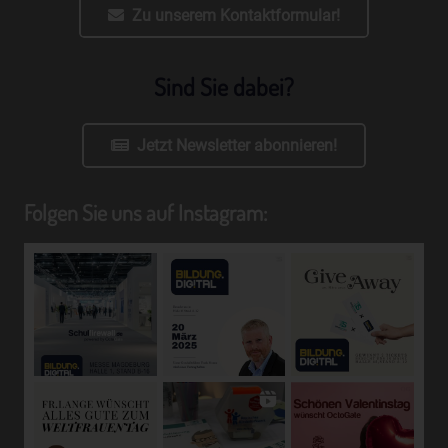
Verarbeitung von personenbezogenen Daten entscheidet.
Zu unserem Kontaktformular!
Sind die Zwecke und Mittel dieser Verarbeitung durch das
Unionsrecht oder das Recht der Mitgliedstaaten
vorgegeben, so kann der Verantwortliche
Sind Sie dabei?
beziehungsweise können die bestimmten Kriterien seiner
Benennung nach dem Unionsrecht oder dem Recht der
Mitgliedstaaten vorgesehen werden.
Jetzt Newsletter abonnieren!
h) Auftragsverarbeiter
Auftragsverarbeiter ist eine natürliche oder juristische
Folgen Sie uns auf Instagram:
Person, Behörde, Einrichtung oder andere Stelle, die
personenbezogene Daten im Auftrag des
Verantwortlichen verarbeitet.
i) Empfänger
Empfänger ist eine natürliche oder juristische Person,
Behörde, Einrichtung oder andere Stelle, der
personenbezogene Daten offengelegt werden,
unabhängig davon, ob es sich bei ihr um einen Dritten
handelt oder nicht. Behörden, die im Rahmen eines
bestimmten Untersuchungsauftrags nach dem