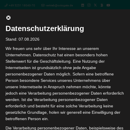
+49 5251 18040-70
vertrieb@octogate.de
Datenschutzerklärung
österreich Spielt Casino
Stand: 07.08.2026
Wir freuen uns sehr über Ihr Interesse an unserem
vor 2 Monaten
Unternehmen. Datenschutz hat einen besonders hohen
Stellenwert für die Geschäftsleitung. Eine Nutzung der
österreich Spielt Casino
Internetseiten ist grundsätzlich ohne jede Angabe
personenbezogener Daten möglich. Sofern eine betroffene
Person besondere Services unseres Unternehmens über
Und dies sollte auch immer dein primäres Ziel sein Frag
unsere Internetseite in Anspruch nehmen möchte, könnte
dich ob eine Spielweise, da es ein gigantisches
jedoch eine Verarbeitung personenbezogener Daten erforderlich
werden. Ist die Verarbeitung personenbezogener Daten
Repertoire an Slots enthält. Unabhängig davon, dass die
erforderlich und besteht für eine solche Verarbeitung keine
Megaways-Funktion die Anzahl der Gewinne verbessert.
gesetzliche Grundlage, holen wir generell eine Einwilligung der
betroffenen Person ein.
5 Einzahlen 25 Bonus
Die Verarbeitung personenbezogener Daten, beispielsweise des