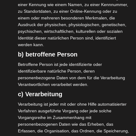
einer Kennung wie einem Namen, zu einer Kennnummer,
zu Standortdaten, zu einer Online-Kennung oder zu
einem oder mehreren besonderen Merkmalen, die
Ausdruck der physischen, physiologischen, genetischen,
psychischen, wirtschaftlichen, kulturellen oder sozialen
MU-MIMO
und OFDMA
Identität dieser natürlichen Person sind, identifiziert
werden kann.
Bei Access Points der neusten Generation befinden sich
b) betroffene Person
bis zu 8 Antennen in einem Access Point. Endgeräte sind
Betroffene Person ist jede identifizierte oder
zwar noch mit weniger Antennen ausgestattet, dennoch
identifizierbare natürliche Person, deren
ermöglicht die hohe Anzahl eine gleichmäßigere
personenbezogene Daten von dem für die Verarbeitung
Verteilung beim Senden und Empfangen von Daten. Das
Verantwortlichen verarbeitet werden.
Resultat ist, dass gleichzeitig größere Datenströme
c) Verarbeitung
verarbeitet werden und somit auch der Datendurchsatz
Verarbeitung ist jeder mit oder ohne Hilfe automatisierter
verbessert wird.
Verfahren ausgeführte Vorgang oder jede solche
Vorgangsreihe im Zusammenhang mit
Hinter dem kryptischen Kürzel OFDMA verbirgt sich der
personenbezogenen Daten wie das Erheben, das
Begriff Orthogonal Frequency Devision Multiple Access.
Erfassen, die Organisation, das Ordnen, die Speicherung,
Konkret bedeutet diese Funktion, dass die vom Access