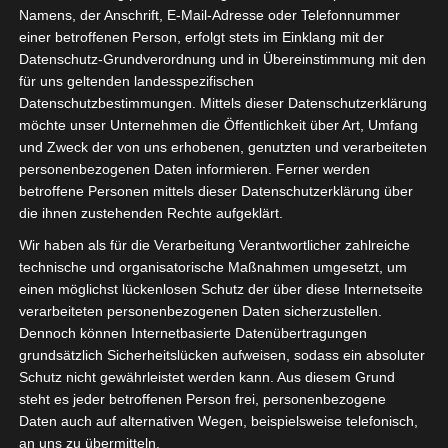
des Vorgängers Wi-Fi 5 und eine andere Bezeichnung für
Namens, der Anschrift, E-Mail-Adresse oder Telefonnummer
den WLAN-Standard IEEE 802.11ax. Mit diesem neuen
einer betroffenen Person, erfolgt stets im Einklang mit der
Wi-Fi Standard, bei dem beide Frequenzbänder (2,4 GHz
Datenschutz-Grundverordnung und in Übereinstimmung mit den
und 5 GHz) genutzt werden können, erhöht sich die
für uns geltenden landesspezifischen
Datenschutzbestimmungen. Mittels dieser Datenschutzerklärung
Geschwindigkeit des Datentransfers um das etwa 1,5-
möchte unser Unternehmen die Öffentlichkeit über Art, Umfang
fache (4,8 Gbit/s pro Client). Für die praktische
und Zweck der von uns erhobenen, genutzten und verarbeiteten
Anwendung bedeutet dies einen Nettodurchsatz von
personenbezogenen Daten informieren. Ferner werden
etwa der Hälfte der theoretischen Übertragungsrate. Dies
betroffene Personen mittels dieser Datenschutzerklärung über
ist unter anderem möglich, da die Rate des zeitgleichen
die ihnen zustehenden Rechte aufgeklärt.
Datenaustausches innerhalb der gleichen Bandbreite auf
Wir haben als für die Verarbeitung Verantwortlicher zahlreiche
mehreren Geräten, durch MU-MIMO und OFDMA* erhöht
technische und organisatorische Maßnahmen umgesetzt, um
wird.
einen möglichst lückenlosen Schutz der über diese Internetseite
verarbeiteten personenbezogenen Daten sicherzustellen.
Vorteile gibt es jedoch nicht nur bezüglich der
Dennoch können Internetbasierte Datenübertragungen
grundsätzlich Sicherheitslücken aufweisen, sodass ein absoluter
Geschwindigkeit, sondern auch bei der
Schutz nicht gewährleistet werden kann. Aus diesem Grund
Netzwerkstabilität. Wi-Fi 6 bietet besonders bei der
steht es jeder betroffenen Person frei, personenbezogene
Verwendung vieler regulärer Endgeräte wie in Schulen,
Daten auch auf alternativen Wegen, beispielsweise telefonisch,
oder bei IoT-Geräten (Internet of Things) eine deutlich
an uns zu übermitteln.