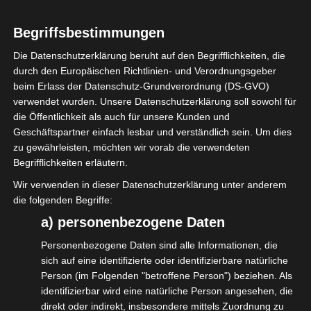
zuverlässigere Netzwerkverbindung. Ebenfalls ist eine
besser vorhersagbare Leistung für erweiterte
Begriffsbestimmungen
Anwendungen wie Videoübertragungen, HD-
Die Datenschutzerklärung beruht auf den Begrifflichkeiten, die
Anwendungen etc. gegeben.
durch den Europäischen Richtlinien- und Verordnungsgeber
beim Erlass der Datenschutz-Grundverordnung (DS-GVO)
verwendet wurden. Unsere Datenschutzerklärung soll sowohl für
die Öffentlichkeit als auch für unsere Kunden und
Geschäftspartner einfach lesbar und verständlich sein. Um dies
zu gewährleisten, möchten wir vorab die verwendeten
Begrifflichkeiten erläutern.
Wir verwenden in dieser Datenschutzerklärung unter anderem
die folgenden Begriffe:
a) personenbezogene Daten
Personenbezogene Daten sind alle Informationen, die
sich auf eine identifizierte oder identifizierbare natürliche
Person (im Folgenden "betroffene Person") beziehen. Als
identifizierbar wird eine natürliche Person angesehen, die
direkt oder indirekt, insbesondere mittels Zuordnung zu