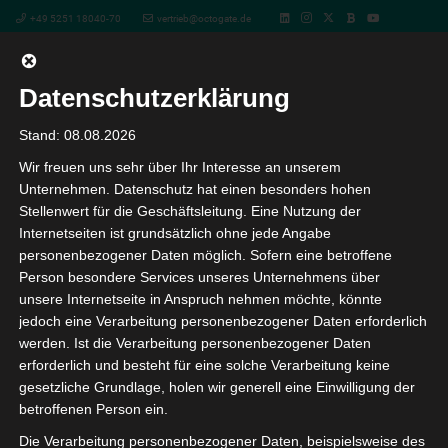
+49 5251 18040-70
vertrieb@octogate.de
Datenschutzerklärung
Was ist Wi-Fi 6
Stand: 08.08.2026
und welche Vorteile bietet der
Wir freuen uns sehr über Ihr Interesse an unserem
Unternehmen. Datenschutz hat einen besonders hohen
neue Standard?
Stellenwert für die Geschäftsleitung. Eine Nutzung der
Internetseiten ist grundsätzlich ohne jede Angabe
personenbezogener Daten möglich. Sofern eine betroffene
Person besondere Services unseres Unternehmens über
In der folgenden Übersicht erklären wir Ihnen die
unsere Internetseite in Anspruch nehmen möchte, könnte
Funktionsweise und die maßgeblichen Eigenschaften
jedoch eine Verarbeitung personenbezogener Daten erforderlich
des neuen Wi-Fi 6 Standards und beantworten die
werden. Ist die Verarbeitung personenbezogener Daten
wichtigsten Fragen zu dieser Thematik. Im Fokus stehen
erforderlich und besteht für eine solche Verarbeitung keine
Effizienz, Flexibilität und Skalierbarkeit.
gesetzliche Grundlage, holen wir generell eine Einwilligung der
betroffenen Person ein.
Die neuste Generation
Wi-Fi 6
ist eine Weiterentwicklung
Die Verarbeitung personenbezogener Daten, beispielsweise des