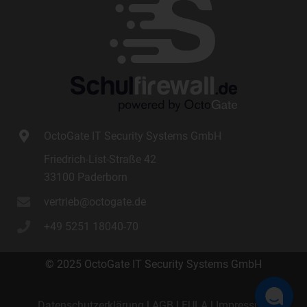
Internetbrowser oder andere Softwareprogramme gelöscht
werden. Dies ist in allen gängigen Internetbrowsern möglich.
Deaktiviert die betroffene Person die Setzung von Cookies in
dem genutzten Internetbrowser, sind unter Umständen nicht alle
Funktionen unserer Internetseite vollumfänglich nutzbar.
Erfassung von allgemeinen Daten und
Informationen
OctoGate IT Security Systems GmbH
Die Internetseite erfasst mit jedem Aufruf der Internetseite durch
Friedrich-List-Straße 42
eine betroffene Person oder ein automatisiertes System eine
33100 Paderborn
Reihe von allgemeinen Daten und Informationen. Diese
allgemeinen Daten und Informationen werden in den Logfiles
vertrieb@octogate.de
des Servers gespeichert. Erfasst werden können die (1)
verwendeten Browsertypen und Versionen, (2) das vom
+49 5251 18040-70
zugreifenden System verwendete Betriebssystem, (3) die
Internetseite, von welcher ein zugreifendes System auf unsere
© 2025 OctoGate IT Security Systems GmbH
Internetseite gelangt (sogenannte Referrer), (4) die
Unterwebseiten, welche über ein zugreifendes System auf
unserer Internetseite angesteuert werden, (5) das Datum und
Datenschutzerklärung
|
AGB
|
EULA
|
Impressum