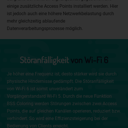
Verarbeitung von personenbezogenen Daten entscheidet.
einige zusätzliche Access Points installiert werden. Hier
Sind die Zwecke und Mittel dieser Verarbeitung durch das
ist jedoch auch eine höhere Netzwerkbelastung durch
Unionsrecht oder das Recht der Mitgliedstaaten
mehr gleichzeitig ablaufende
vorgegeben, so kann der Verantwortliche
beziehungsweise können die bestimmten Kriterien seiner
Datenverarbeitungsprozesse möglich.
Benennung nach dem Unionsrecht oder dem Recht der
Mitgliedstaaten vorgesehen werden.
h) Auftragsverarbeiter
Störanfälligkeit
von Wi-Fi 6
Auftragsverarbeiter ist eine natürliche oder juristische
Person, Behörde, Einrichtung oder andere Stelle, die
personenbezogene Daten im Auftrag des
Je höher eine Frequenz ist, desto stärker wird sie durch
Verantwortlichen verarbeitet.
physische Hindernisse gedämpft. Die Störanfälligkeit
i) Empfänger
von Wi-Fi 6 ist somit unverändert zum
Vorgängerstandard Wi-Fi 5. Durch die neue Funktion
Empfänger ist eine natürliche oder juristische Person,
Behörde, Einrichtung oder andere Stelle, der
BSS Coloring werden Störungen zwischen zwei Access
personenbezogene Daten offengelegt werden,
Points, die auf gleichen Kanälen operieren, reduziert bzw.
unabhängig davon, ob es sich bei ihr um einen Dritten
verhindert. So wird eine Effizienzsteigerung bei der
handelt oder nicht. Behörden, die im Rahmen eines
Bedienung von Clients erreicht.
bestimmten Untersuchungsauftrags nach dem