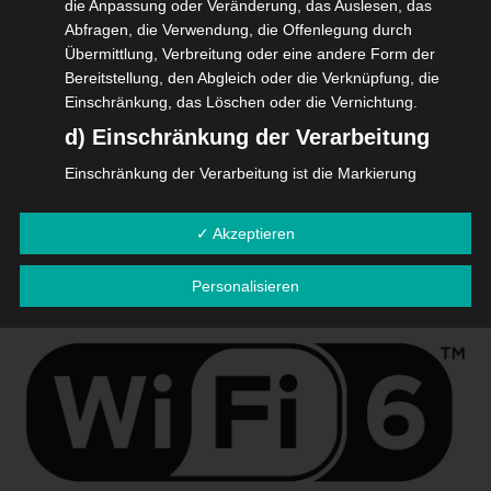
die Anpassung oder Veränderung, das Auslesen, das
Point tatsächlich genutzten Frequenzen effektiver
Abfragen, die Verwendung, die Offenlegung durch
genutzt werden können, da diese in kleine
Übermittlung, Verbreitung oder eine andere Form der
Bereitstellung, den Abgleich oder die Verknüpfung, die
Frequenzblöcke (Ressource Units) unterteilt werden. So
Einschränkung, das Löschen oder die Vernichtung.
entstehen stabilere, belastbarere Verbindungen
d) Einschränkung der Verarbeitung
insbesondere bei WLAN-Netzwerken.
Einschränkung der Verarbeitung ist die Markierung
gespeicherter personenbezogener Daten mit dem Ziel,
ihre künftige Verarbeitung einzuschränken.
✓ Akzeptieren
Kompatibilität
e) Profiling
Personalisieren
der Geräte
Profiling ist jede Art der automatisierten Verarbeitung
personenbezogener Daten, die darin besteht, dass diese
personenbezogenen Daten verwendet werden, um
bestimmte persönliche Aspekte, die sich auf eine
natürliche Person beziehen, zu bewerten, insbesondere,
um Aspekte bezüglich Arbeitsleistung, wirtschaftlicher
Lage, Gesundheit, persönlicher Vorlieben, Interessen,
Zuverlässigkeit, Verhalten, Aufenthaltsort oder
Ortswechsel dieser natürlichen Person zu analysieren