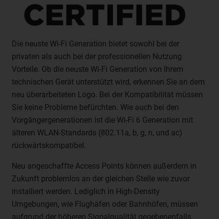
oder vorherzusagen.
f) Pseudonymisierung
Pseudonymisierung ist die Verarbeitung
Die neuste Wi-Fi Generation bietet sowohl bei der
personenbezogener Daten in einer Weise, auf welche die
privaten als auch bei der professionellen Nutzung
personenbezogenen Daten ohne Hinzuziehung
Vorteile. Ob die neuste Wi-Fi Generation von Ihrem
zusätzlicher Informationen nicht mehr einer spezifischen
technischen Gerät unterstützt wird, erkennen Sie an dem
betroffenen Person zugeordnet werden können, sofern
neu überarbeiteten Logo. Bei der Kompatibilität müssen
diese zusätzlichen Informationen gesondert aufbewahrt
werden und technischen und organisatorischen
Sie keine Probleme befürchten. Wie auch bei den
Maßnahmen unterliegen, die gewährleisten, dass die
Vorgängergenerationen ist die Wi-Fi 6 Generation mit
personenbezogenen Daten nicht einer identifizierten oder
älteren WLAN-Standards (802.11a, b, g, n, und ac)
identifizierbaren natürlichen Person zugewiesen werden.
rückwärtskompatibel.
g) Verantwortlicher oder für die
Verarbeitung Verantwortlicher
Neu angeschaffte Access Points können außerdem in
Zukunft problemlos an der gleichen Stelle wie zuvor
Verantwortlicher oder für die Verarbeitung
installiert werden. Lediglich in High-Density
Verantwortlicher ist die natürliche oder juristische Person,
Behörde, Einrichtung oder andere Stelle, die allein oder
Umgebungen, wie Flughäfen oder Bahnhöfen, müssen
gemeinsam mit anderen über die Zwecke und Mittel der
aufgrund der höheren Signalqualität gegebenenfalls