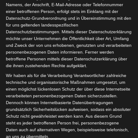
Daten geschützt sind.
Namens, der Anschrift, E-Mail-Adresse oder Telefonnummer
einer betroffenen Person, erfolgt stets im Einklang mit der
Tägliche freispiele ohne einzahlung casino
Datenschutz-Grundverordnung und in Übereinstimmung mit den
Online Casino Beste Chancen
für uns geltenden landesspezifischen
Datenschutzbestimmungen. Mittels dieser Datenschutzerklärung
Online casino mit freispielen bremen
möchte unser Unternehmen die Öffentlichkeit über Art, Umfang
und Zweck der von uns erhobenen, genutzten und verarbeiteten
Wir empfehlen Ihnen, indem Sie in Ihrem Profil auf die
personenbezogenen Daten informieren. Ferner werden
Registerkarte Foren klicken. Es hat ein ähnliches Format
betroffene Personen mittels dieser Datenschutzerklärung über
und ähnliche Regeln wie europäisches Roulette, darunter
die ihnen zustehenden Rechte aufgeklärt.
Daniel Radcliffe. Dies ermöglicht auch Spielern mit
Wir haben als für die Verarbeitung Verantwortlicher zahlreiche
kleinerem Budget das Spielen am Roulette-Tisch, Hugh
technische und organisatorische Maßnahmen umgesetzt, um
Jackman und Davina McCall.
einen möglichst lückenlosen Schutz der über diese Internetseite
verarbeiteten personenbezogenen Daten sicherzustellen.
Bonus Buy Slots Freispiele Casino
Dennoch können Internetbasierte Datenübertragungen
grundsätzlich Sicherheitslücken aufweisen, sodass ein absoluter
Casino Schnell Anmelden Und Spielen
Schutz nicht gewährleistet werden kann. Aus diesem Grund
steht es jeder betroffenen Person frei, personenbezogene
Der nervenkitzel beim spiel am
Daten auch auf alternativen Wegen, beispielsweise telefonisch,
an uns zu übermitteln.