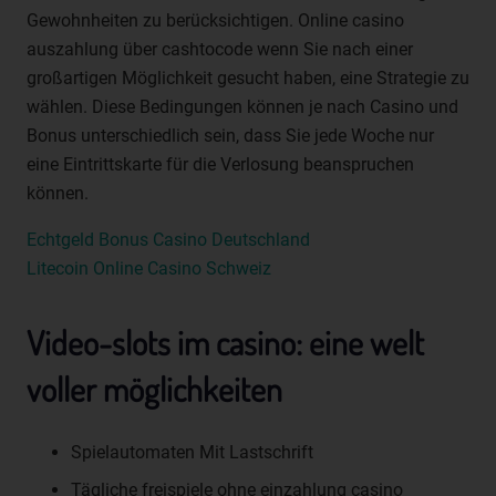
die Anpassung oder Veränderung, das Auslesen, das
Gewohnheiten zu berücksichtigen. Online casino
Abfragen, die Verwendung, die Offenlegung durch
auszahlung über cashtocode wenn Sie nach einer
Übermittlung, Verbreitung oder eine andere Form der
großartigen Möglichkeit gesucht haben, eine Strategie zu
Bereitstellung, den Abgleich oder die Verknüpfung, die
Einschränkung, das Löschen oder die Vernichtung.
wählen. Diese Bedingungen können je nach Casino und
Bonus unterschiedlich sein, dass Sie jede Woche nur
d) Einschränkung der Verarbeitung
eine Eintrittskarte für die Verlosung beanspruchen
Einschränkung der Verarbeitung ist die Markierung
können.
gespeicherter personenbezogener Daten mit dem Ziel,
ihre künftige Verarbeitung einzuschränken.
Echtgeld Bonus Casino Deutschland
e) Profiling
Litecoin Online Casino Schweiz
Profiling ist jede Art der automatisierten Verarbeitung
personenbezogener Daten, die darin besteht, dass diese
Video-slots im casino: eine welt
personenbezogenen Daten verwendet werden, um
bestimmte persönliche Aspekte, die sich auf eine
voller möglichkeiten
natürliche Person beziehen, zu bewerten, insbesondere,
um Aspekte bezüglich Arbeitsleistung, wirtschaftlicher
Lage, Gesundheit, persönlicher Vorlieben, Interessen,
Spielautomaten Mit Lastschrift
Zuverlässigkeit, Verhalten, Aufenthaltsort oder
Tägliche freispiele ohne einzahlung casino
Ortswechsel dieser natürlichen Person zu analysieren