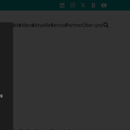
e
Produkte
Videos
Aktuelles
Service
Partner
Über uns
ng