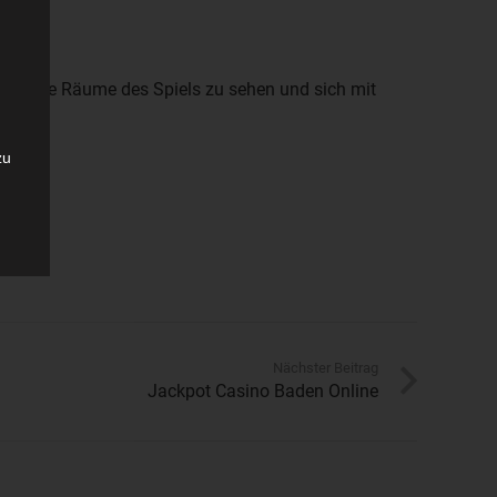
t, um die Räume des Spiels zu sehen und sich mit
zu
n,
in
Nächster Beitrag
hen
Jackpot Casino Baden Online