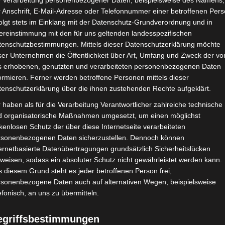
e Verarbeitung personenbezogener Daten, beispielsweise des Namens,
inden. Warum nicht abholen und die Möglichkeiten genau studieren
 Anschrift, E-Mail-Adresse oder Telefonnummer einer betroffenen Pers
olgt stets im Einklang mit der Datenschutz-Grundverordnung und in
ereinstimmung mit den für uns geltenden landesspezifischen
Erleben Sie das Casino-Flai
tenschutzbestimmungen. Mittels dieser Datenschutzerklärung möchte
ser Unternehmen die Öffentlichkeit über Art, Umfang und Zweck der vo
s erhobenen, genutzten und verarbeiteten personenbezogenen Daten
ormieren. Ferner werden betroffene Personen mittels dieser
als eine der stabilsten britischen Casinoseiten, verbinden sich 
tenschutzerklärung über die ihnen zustehenden Rechte aufgeklärt.
le Hitman erhebt sich aus dem Dunklen und geht mit seiner Akten
 haben als für die Verarbeitung Verantwortlicher zahlreiche technische
 zur Verfügung stehen.
d organisatorische Maßnahmen umgesetzt, um einen möglichst
kenlosen Schutz der über diese Internetseite verarbeiteten
rsonenbezogenen Daten sicherzustellen. Dennoch können
ernetbasierte Datenübertragungen grundsätzlich Sicherheitslücken
weisen, sodass ein absoluter Schutz nicht gewährleistet werden kann.
 diesem Grund steht es jeder betroffenen Person frei,
rsonenbezogene Daten auch auf alternativen Wegen, beispielsweise
efonisch, an uns zu übermitteln.
egriffsbestimmungen