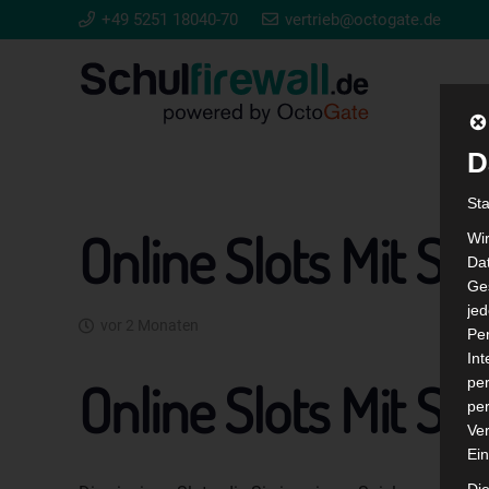
+49 5251 18040-70
vertrieb@octogate.de
D
St
Online Slots Mit Skr
Wi
Dat
Ges
je
vor 2 Monaten
Pe
In
Online Slots Mit Skr
per
per
Ver
Ein