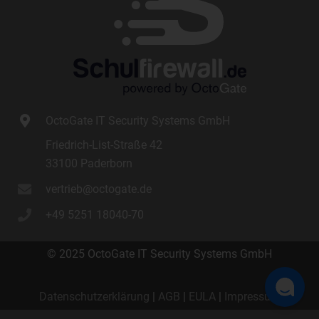
Unionsrecht oder dem Recht der Mitgliedstaaten
möglicherweise personenbezogene Daten erhalten,
gelten jedoch nicht als Empfänger.
j) Dritter
Dritter ist eine natürliche oder juristische Person,
Behörde, Einrichtung oder andere Stelle außer der
OctoGate IT Security Systems GmbH
betroffenen Person, dem Verantwortlichen, dem
Auftragsverarbeiter und den Personen, die unter der
Friedrich-List-Straße 42
unmittelbaren Verantwortung des Verantwortlichen oder
33100 Paderborn
des Auftragsverarbeiters befugt sind, die
personenbezogenen Daten zu verarbeiten.
vertrieb@octogate.de
k) Einwilligung
+49 5251 18040-70
Einwilligung ist jede von der betroffenen Person freiwillig
für den bestimmten Fall in informierter Weise und
© 2025 OctoGate IT Security Systems GmbH
unmissverständlich abgegebene Willensbekundung in
Form einer Erklärung oder einer sonstigen eindeutigen
bestätigenden Handlung, mit der die betroffene Person zu
Datenschutzerklärung
|
AGB
|
EULA
|
Impressum
verstehen gibt, dass sie mit der Verarbeitung der sie