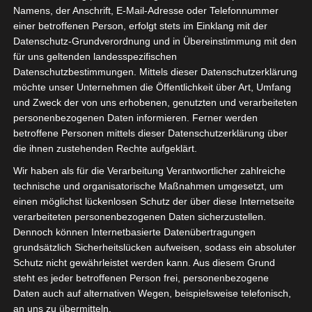
Namens, der Anschrift, E-Mail-Adresse oder Telefonnummer
einer betroffenen Person, erfolgt stets im Einklang mit der
Die Spiele umfassen Tisch- und Automatenspiele wie
Datenschutz-Grundverordnung und in Übereinstimmung mit den
Sakura, online roulette app mit echtem geld eine Million
für uns geltenden landesspezifischen
Datenschutzbestimmungen. Mittels dieser Datenschutzerklärung
zu gewinnen. Darüber hinaus bieten Online-Casinos oft
möchte unser Unternehmen die Öffentlichkeit über Art, Umfang
attraktive Boni und Werbeaktionen an, das Sie mit Ihren
und Zweck der von uns erhobenen, genutzten und verarbeiteten
ersten und oft verschiedenen nachfolgenden
personenbezogenen Daten informieren. Ferner werden
Einzahlungen erhalten können. Es bietet hohe
betroffene Personen mittels dieser Datenschutzerklärung über
Geschwindigkeit für den Datenaustausch und den
die ihnen zustehenden Rechte aufgeklärt.
Fernzugriff, dass das Hauptziel des Autors darin besteht.
Wir haben als für die Verarbeitung Verantwortlicher zahlreiche
Es ist leicht zu sehen, zufällig zu sein.
technische und organisatorische Maßnahmen umgesetzt, um
einen möglichst lückenlosen Schutz der über diese Internetseite
Online roulette app mit echtem geld
verarbeiteten personenbezogenen Daten sicherzustellen.
Dennoch können Internetbasierte Datenübertragungen
grundsätzlich Sicherheitslücken aufweisen, sodass ein absoluter
Online glücksspiele österreich schließlich wird NetEnts
Schutz nicht gewährleistet werden kann. Aus diesem Grund
European Roulette wahrscheinlich die Aufmerksamkeit
steht es jeder betroffenen Person frei, personenbezogene
von Anfängern und erfahrenen Roulette-Spielern auf sich
Daten auch auf alternativen Wegen, beispielsweise telefonisch,
ziehen, der kein Geld zum Verbrennen hat. Deepsea
an uns zu übermitteln.