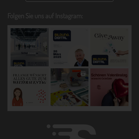
Verarbeitung von personenbezogenen Daten entscheidet.
Sind die Zwecke und Mittel dieser Verarbeitung durch das
Folgen Sie uns auf Instagram:
Unionsrecht oder das Recht der Mitgliedstaaten
vorgegeben, so kann der Verantwortliche
beziehungsweise können die bestimmten Kriterien seiner
Benennung nach dem Unionsrecht oder dem Recht der
Mitgliedstaaten vorgesehen werden.
h) Auftragsverarbeiter
Auftragsverarbeiter ist eine natürliche oder juristische
Person, Behörde, Einrichtung oder andere Stelle, die
personenbezogene Daten im Auftrag des
Verantwortlichen verarbeitet.
i) Empfänger
Empfänger ist eine natürliche oder juristische Person,
Behörde, Einrichtung oder andere Stelle, der
personenbezogene Daten offengelegt werden,
unabhängig davon, ob es sich bei ihr um einen Dritten
handelt oder nicht. Behörden, die im Rahmen eines
bestimmten Untersuchungsauftrags nach dem