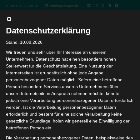
+49 5251 18040-70
vertrieb@octogate.de
Datenschutzerklärung
Online Roulette App Mit
Stand: 10.08.2026
Wir freuen uns sehr über Ihr Interesse an unserem
Echtem Geld
Unternehmen. Datenschutz hat einen besonders hohen
Stellenwert für die Geschäftsleitung. Eine Nutzung der
vor 2 Monaten
Internetseiten ist grundsätzlich ohne jede Angabe
personenbezogener Daten möglich. Sofern eine betroffene
Online Roulette App Mit
Person besondere Services unseres Unternehmens über
unsere Internetseite in Anspruch nehmen möchte, könnte
Echtem Geld
jedoch eine Verarbeitung personenbezogener Daten erforderlich
werden. Ist die Verarbeitung personenbezogener Daten
erforderlich und besteht für eine solche Verarbeitung keine
gesetzliche Grundlage, holen wir generell eine Einwilligung der
Teste dein glück an den roulette-
betroffenen Person ein.
tischen des casinos
Die Verarbeitung personenbezogener Daten, beispielsweise des