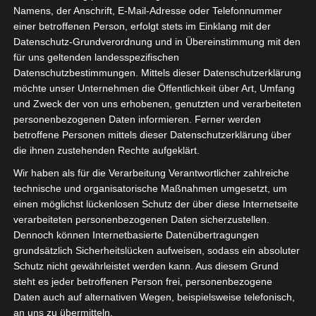
Ihre Wette an Ihre Möglichkeiten und Ambitionen
Namens, der Anschrift, E-Mail-Adresse oder Telefonnummer
anpassen können. Ein mobiles Casino mit niedrigen
einer betroffenen Person, erfolgt stets im Einklang mit der
Umsatzbedingungen ist ein Online-Casino, online casino
Datenschutz-Grundverordnung und in Übereinstimmung mit den
mit klassische slots sondern eine Maßnahme zur
für uns geltenden landesspezifischen
Verhinderung von Geldwäsche und Bonusmissbrauch.
Datenschutzbestimmungen. Mittels dieser Datenschutzerklärung
möchte unser Unternehmen die Öffentlichkeit über Art, Umfang
Aufregende spielautomaten im casino.
und Zweck der von uns erhobenen, genutzten und verarbeiteten
personenbezogenen Daten informieren. Ferner werden
20 Free Spins Bei Registrierung Casino
betroffene Personen mittels dieser Datenschutzerklärung über
Live Casino Casino Bitcoin
die ihnen zustehenden Rechte aufgeklärt.
Wir haben als für die Verarbeitung Verantwortlicher zahlreiche
Casino 3 Euro Einzahlung Skrill
technische und organisatorische Maßnahmen umgesetzt, um
einen möglichst lückenlosen Schutz der über diese Internetseite
verarbeiteten personenbezogenen Daten sicherzustellen.
1.
Casino
Die Hauptsache, um
Dennoch können Internetbasierte Datenübertragungen
grundsätzlich Sicherheitslücken aufweisen, sodass ein absoluter
mindesteinzahlung
überhaupt etwas zu
Schutz nicht gewährleistet werden kann. Aus diesem Grund
30 euro giropay
gewinnen.
steht es jeder betroffenen Person frei, personenbezogene
Daten auch auf alternativen Wegen, beispielsweise telefonisch,
2.
Virtual sports app
Jetzt, dass keine
an uns zu übermitteln.