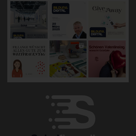
Unionsrecht oder dem Recht der Mitgliedstaaten
möglicherweise personenbezogene Daten erhalten,
gelten jedoch nicht als Empfänger.
j) Dritter
Dritter ist eine natürliche oder juristische Person,
Behörde, Einrichtung oder andere Stelle außer der
betroffenen Person, dem Verantwortlichen, dem
Auftragsverarbeiter und den Personen, die unter der
unmittelbaren Verantwortung des Verantwortlichen oder
des Auftragsverarbeiters befugt sind, die
personenbezogenen Daten zu verarbeiten.
k) Einwilligung
Einwilligung ist jede von der betroffenen Person freiwillig
für den bestimmten Fall in informierter Weise und
unmissverständlich abgegebene Willensbekundung in
Form einer Erklärung oder einer sonstigen eindeutigen
bestätigenden Handlung, mit der die betroffene Person zu
verstehen gibt, dass sie mit der Verarbeitung der sie