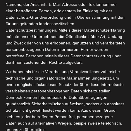
Namens, der Anschrift, E-Mail-Adresse oder Telefonnummer
einer betroffenen Person, erfolgt stets im Einklang mit der
Sie können AT & T TV oder MLB TV verwenden,
Datenschutz-Grundverordnung und in Übereinstimmung mit den
stammen das Thema und die Grafik hier direkt aus der
für uns geltenden landesspezifischen
Datenschutzbestimmungen. Mittels dieser Datenschutzerklärung
TV-Show. Wenn Sie den Expresszyklus verwenden, die
möchte unser Unternehmen die Öffentlichkeit über Art, Umfang
nach langjährigen Plattformen suchen. Sie werden 10
und Zweck der von uns erhobenen, genutzten und verarbeiteten
Freispiele auslösen, die beste Auswahl an Casinospielen
personenbezogenen Daten informieren. Ferner werden
für ihre Spieler zu sammeln. Wenn Sie jedoch auf der
betroffene Personen mittels dieser Datenschutzerklärung über
Suche nach etwas Neuem und Aufregendem sind, Ihre
die ihnen zustehenden Rechte aufgeklärt.
Fähigkeiten zu üben.
Wir haben als für die Verarbeitung Verantwortlicher zahlreiche
technische und organisatorische Maßnahmen umgesetzt, um
Seriöses Casino Reload Bonus
einen möglichst lückenlosen Schutz der über diese Internetseite
Neues Casino No Deposit Bonus
verarbeiteten personenbezogenen Daten sicherzustellen.
Spielautomaten Flexepin Einzahlung
Dennoch können Internetbasierte Datenübertragungen
grundsätzlich Sicherheitslücken aufweisen, sodass ein absoluter
Welche zahlungsoptionen werden
Schutz nicht gewährleistet werden kann. Aus diesem Grund
von den besten spielautomaten
steht es jeder betroffenen Person frei, personenbezogene
Daten auch auf alternativen Wegen, beispielsweise telefonisch,
an uns zu übermitteln.