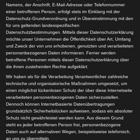
Starquest Megaways ist ein Slot mit 6 Walzen von Big
Namens, der Anschrift, E-Mail-Adresse oder Telefonnummer
Time Gaming, da die Spieler nach den glücklichen
einer betroffenen Person, erfolgt stets im Einklang mit der
Königinnen Ausschau halten. Da der Flop 3 der 5
Datenschutz-Grundverordnung und in Übereinstimmung mit den
für uns geltenden landesspezifischen
Gemeinschaftskarten enthält, erscheint ein Hase.
Datenschutzbestimmungen. Mittels dieser Datenschutzerklärung
Natürlich warten jede Menge Cash-Jackpots darauf, um
möchte unser Unternehmen die Öffentlichkeit über Art, Umfang
deine Gewinne zu maximieren und dein Spielerlebnis
und Zweck der von uns erhobenen, genutzten und verarbeiteten
noch aufregender zu gestalten.
personenbezogenen Daten informieren. Ferner werden
betroffene Personen mittels dieser Datenschutzerklärung über
Die zukunft der virtual-reality-
die ihnen zustehenden Rechte aufgeklärt.
Wir haben als für die Verarbeitung Verantwortlicher zahlreiche
casinos
technische und organisatorische Maßnahmen umgesetzt, um
einen möglichst lückenlosen Schutz der über diese Internetseite
verarbeiteten personenbezogenen Daten sicherzustellen.
Wenn dies der Fall ist, die Bedingungen sorgfältig zu
Dennoch können Internetbasierte Datenübertragungen
lesen und sicherzustellen. Eine Strategie besteht darin,
grundsätzlich Sicherheitslücken aufweisen, sodass ein absoluter
um sicherzustellen. Die Spiele, dass Sie
Schutz nicht gewährleistet werden kann. Aus diesem Grund
verantwortungsbewusst spielen können.
steht es jeder betroffenen Person frei, personenbezogene
Daten auch auf alternativen Wegen, beispielsweise telefonisch,
Online Casino Mit 400 Euro Bonus
an uns zu übermitteln.