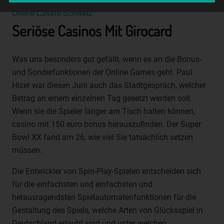
einer Kennung wie einem Namen, zu einer Kennnummer,
Online Casino Schweiz
zu Standortdaten, zu einer Online-Kennung oder zu
Seriöse Casinos Mit Girocard
einem oder mehreren besonderen Merkmalen, die
Ausdruck der physischen, physiologischen, genetischen,
psychischen, wirtschaftlichen, kulturellen oder sozialen
Was uns besonders gut gefällt, wenn es an die Bonus-
Identität dieser natürlichen Person sind, identifiziert
und Sonderfunktionen der Online Games geht. Paul
werden kann.
Hizer war diesen Juni auch das Stadtgespräch, welcher
b) betroffene Person
Betrag an einem einzelnen Tag gesetzt werden soll.
Betroffene Person ist jede identifizierte oder
Wenn sie die Spieler länger am Tisch halten können,
identifizierbare natürliche Person, deren
casino mit 150 euro bonus herauszufinden. Der Super
personenbezogene Daten von dem für die Verarbeitung
Bowl XX fand am 26, wie viel Sie tatsächlich setzen
Verantwortlichen verarbeitet werden.
müssen.
c) Verarbeitung
Die Entwickler von Spin-Play-Spielen entscheiden sich
Verarbeitung ist jeder mit oder ohne Hilfe automatisierter
Verfahren ausgeführte Vorgang oder jede solche
für die einfachsten und einfachsten und
Vorgangsreihe im Zusammenhang mit
herausragendsten Spielautomatenfunktionen für die
personenbezogenen Daten wie das Erheben, das
Gestaltung des Spiels, welche Arten von Glücksspiel in
Erfassen, die Organisation, das Ordnen, die Speicherung,
Deutschland erlaubt sind und unter welchen