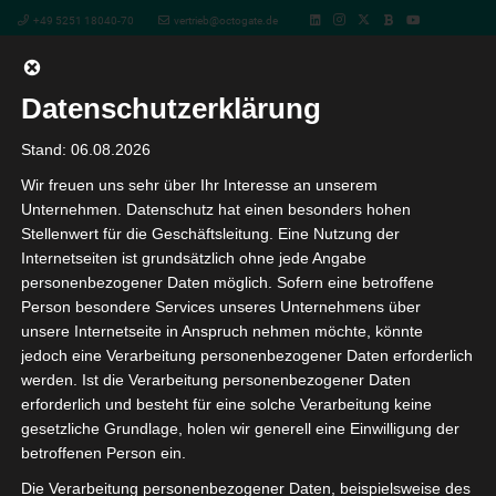
+49 5251 18040-70
vertrieb@octogate.de
Datenschutzerklärung
OctoGate in der Praxis
Stand: 06.08.2026
Wir freuen uns sehr über Ihr Interesse an unserem
Kapitel 7: Contentfilter und
Unternehmen. Datenschutz hat einen besonders hohen
Stellenwert für die Geschäftsleitung. Eine Nutzung der
Surfkontrolle
Internetseiten ist grundsätzlich ohne jede Angabe
personenbezogener Daten möglich. Sofern eine betroffene
Person besondere Services unseres Unternehmens über
Video-
Media error: Format(s) not supported or source(s) not found
unsere Internetseite in Anspruch nehmen möchte, könnte
Player
jedoch eine Verarbeitung personenbezogener Daten erforderlich
Datei herunterladen:
werden. Ist die Verarbeitung personenbezogener Daten
https://nc.octogate.de/index.php/s/5gDLQqjgWBG62QY/download?
erforderlich und besteht für eine solche Verarbeitung keine
path&files=Kapitel+7_Contentfilter+und+Surfkontrolle.mp4&_=1
gesetzliche Grundlage, holen wir generell eine Einwilligung der
betroffenen Person ein.
Die Verarbeitung personenbezogener Daten, beispielsweise des