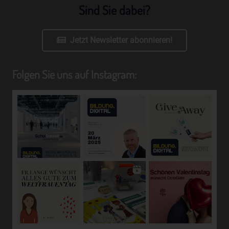
Sind Sie dabei?
Begriffsbestimmungen
Jetzt Newsletter abonnieren!
Die Datenschutzerklärung beruht auf den Begrifflichkeiten, die
durch den Europäischen Richtlinien- und Verordnungsgeber
beim Erlass der Datenschutz-Grundverordnung (DS-GVO)
Folgen Sie uns auf Instagram:
verwendet wurden. Unsere Datenschutzerklärung soll sowohl für
die Öffentlichkeit als auch für unsere Kunden und
Geschäftspartner einfach lesbar und verständlich sein. Um dies
zu gewährleisten, möchten wir vorab die verwendeten
Begrifflichkeiten erläutern.
Wir verwenden in dieser Datenschutzerklärung unter anderem
die folgenden Begriffe:
a) personenbezogene Daten
Personenbezogene Daten sind alle Informationen, die
sich auf eine identifizierte oder identifizierbare natürliche
Person (im Folgenden "betroffene Person") beziehen. Als
identifizierbar wird eine natürliche Person angesehen, die
direkt oder indirekt, insbesondere mittels Zuordnung zu