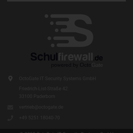
einer Kennung wie einem Namen, zu einer Kennnummer,
zu Standortdaten, zu einer Online-Kennung oder zu
einem oder mehreren besonderen Merkmalen, die
Ausdruck der physischen, physiologischen, genetischen,
psychischen, wirtschaftlichen, kulturellen oder sozialen
Identität dieser natürlichen Person sind, identifiziert
werden kann.
b) betroffene Person
Betroffene Person ist jede identifizierte oder
identifizierbare natürliche Person, deren
personenbezogene Daten von dem für die Verarbeitung
OctoGate IT Security Systems GmbH
Verantwortlichen verarbeitet werden.
Friedrich-List-Straße 42
c) Verarbeitung
33100 Paderborn
Verarbeitung ist jeder mit oder ohne Hilfe automatisierter
vertrieb@octogate.de
Verfahren ausgeführte Vorgang oder jede solche
Vorgangsreihe im Zusammenhang mit
+49 5251 18040-70
personenbezogenen Daten wie das Erheben, das
Erfassen, die Organisation, das Ordnen, die Speicherung,