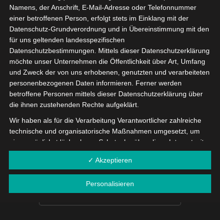
Namens, der Anschrift, E-Mail-Adresse oder Telefonnummer
einer betroffenen Person, erfolgt stets im Einklang mit der
Datenschutz-Grundverordnung und in Übereinstimmung mit den
In diesem Kapitel geht es um Features und Erneuerungen
für uns geltenden landesspezifischen
der OctoGate 4, in Bezug auf den Contentfilter, die neue
Datenschutzbestimmungen. Mittels dieser Datenschutzerklärung
möchte unser Unternehmen die Öffentlichkeit über Art, Umfang
Webseiten-Freigabe und Surfkontrolle im Unterricht, um
und Zweck der von uns erhobenen, genutzten und verarbeiteten
die Aktivitäten der Schüler:innen zu prüfen.
personenbezogenen Daten informieren. Ferner werden
betroffene Personen mittels dieser Datenschutzerklärung über
weiter zu den
OctoGate in der Praxis
Videos.
die ihnen zustehenden Rechte aufgeklärt.
Wir haben als für die Verarbeitung Verantwortlicher zahlreiche
technische und organisatorische Maßnahmen umgesetzt, um
einen möglichst lückenlosen Schutz der über diese Internetseite
Jetzt Kontakt aufnehmen
verarbeiteten personenbezogenen Daten sicherzustellen.
✓ Akzeptieren
Wir helfen Ihnen gerne weiter
Dennoch können Internetbasierte Datenübertragungen
grundsätzlich Sicherheitslücken aufweisen, sodass ein absoluter
Personalisieren
Schutz nicht gewährleistet werden kann. Aus diesem Grund
Zu unserem Kontaktformular!
steht es jeder betroffenen Person frei, personenbezogene
Daten auch auf alternativen Wegen, beispielsweise telefonisch,
an uns zu übermitteln.