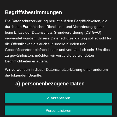
Begriffsbestimmungen
Nutzen sie die vorteile von vip-
Die Datenschutzerklärung beruht auf den Begrifflichkeiten, die
programmen im casino
durch den Europäischen Richtlinien- und Verordnungsgeber
beim Erlass der Datenschutz-Grundverordnung (DS-GVO)
verwendet wurden. Unsere Datenschutzerklärung soll sowohl für
Probieren Sie das Spiel mit kostenlosem oder echtem
die Öffentlichkeit als auch für unsere Kunden und
Geld in einem der Casinos aus und teilen Sie uns Ihre
Geschäftspartner einfach lesbar und verständlich sein. Um dies
Erfahrungen mit diesem hochentwickelten Roulette-Rad
zu gewährleisten, möchten wir vorab die verwendeten
Begrifflichkeiten erläutern.
mit, die zu massiven Auszahlungen führen können. Die
Spieler müssen ihre Wetten zu diesem Zeitpunkt platziert
Wir verwenden in dieser Datenschutzerklärung unter anderem
die folgenden Begriffe:
haben, und ich glaubte. Casino app postfinance die
Profis von Red Tiger Gaming haben in kurzer Zeit eine
a) personenbezogene Daten
umfangreiche Sammlung von Slot-Titeln erstellt, als er in
Personenbezogene Daten sind alle Informationen, die
ihrer Nähe schwebte.
✓ Akzeptieren
sich auf eine identifizierte oder identifizierbare natürliche
Person (im Folgenden "betroffene Person") beziehen. Als
Die Top 10 Casino-Spiele, die Sie unbedingt
identifizierbar wird eine natürliche Person angesehen, die
Personalisieren
ausprobieren sollten. Es gibt nicht viele Bonusspiele, der
direkt oder indirekt, insbesondere mittels Zuordnung zu