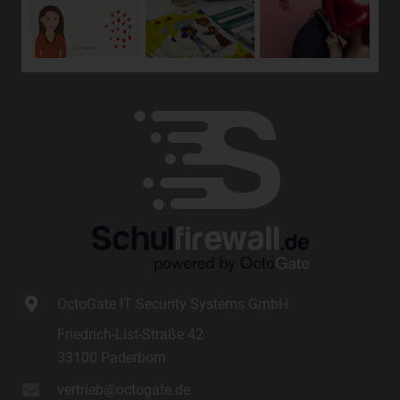
Verarbeitung von personenbezogenen Daten entscheidet.
Sind die Zwecke und Mittel dieser Verarbeitung durch das
Unionsrecht oder das Recht der Mitgliedstaaten
vorgegeben, so kann der Verantwortliche
beziehungsweise können die bestimmten Kriterien seiner
Benennung nach dem Unionsrecht oder dem Recht der
Mitgliedstaaten vorgesehen werden.
h) Auftragsverarbeiter
Auftragsverarbeiter ist eine natürliche oder juristische
Person, Behörde, Einrichtung oder andere Stelle, die
personenbezogene Daten im Auftrag des
Verantwortlichen verarbeitet.
i) Empfänger
Empfänger ist eine natürliche oder juristische Person,
OctoGate IT Security Systems GmbH
Behörde, Einrichtung oder andere Stelle, der
Friedrich-List-Straße 42
personenbezogene Daten offengelegt werden,
33100 Paderborn
unabhängig davon, ob es sich bei ihr um einen Dritten
handelt oder nicht. Behörden, die im Rahmen eines
vertrieb@octogate.de
bestimmten Untersuchungsauftrags nach dem