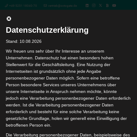
+49 5251 18040-70
vertrieb@octogate.de
Datenschutzerklärung
No Deposit Bonus Aktuell
Stand: 10.08.2026
Wir freuen uns sehr über Ihr Interesse an unserem
Casino
Unternehmen. Datenschutz hat einen besonders hohen
Stellenwert für die Geschäftsleitung. Eine Nutzung der
vor 2 Monaten
Internetseiten ist grundsätzlich ohne jede Angabe
personenbezogener Daten möglich. Sofern eine betroffene
No Deposit Bonus Aktuell
Person besondere Services unseres Unternehmens über
unsere Internetseite in Anspruch nehmen möchte, könnte
Casino
jedoch eine Verarbeitung personenbezogener Daten erforderlich
werden. Ist die Verarbeitung personenbezogener Daten
erforderlich und besteht für eine solche Verarbeitung keine
gesetzliche Grundlage, holen wir generell eine Einwilligung der
betroffenen Person ein.
Wie man beim Baccarat gewinnt:
Die Verarbeitung personenbezogener Daten, beispielsweise des