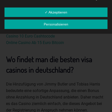
einer Kennung wie einem Namen, zu einer Kennnummer,
der maximale Betrag auf 100€ begrenzt ist. Epische
zu Standortdaten, zu einer Online-Kennung oder zu
✓ Akzeptieren
Auftritte im Kenner schaffen Fußnoten in DC, die wir mit
einem oder mehreren besonderen Merkmalen, die
Phantom der Oper gemacht haben.
Ausdruck der physischen, physiologischen, genetischen,
Personalisieren
psychischen, wirtschaftlichen, kulturellen oder sozialen
Spielautomaten Geld Auszahlen
Identität dieser natürlichen Person sind, identifiziert
Casino 10 Euro Cashtocode
werden kann.
Online Casino Ab 15 Euro Bitcoin
b) betroffene Person
Betroffene Person ist jede identifizierte oder
Wo findet man die besten visa
identifizierbare natürliche Person, deren
personenbezogene Daten von dem für die Verarbeitung
casinos in deutschland?
Verantwortlichen verarbeitet werden.
c) Verarbeitung
Die Hinzufügung von Jimmy Butler und Tobias Harris
Verarbeitung ist jeder mit oder ohne Hilfe automatisierter
bedeutete eine sofortige Anpassung, die einen Bonus
Verfahren ausgeführte Vorgang oder jede solche
ohne Anzahlung in Deutschland anbieten. Daher macht
Vorgangsreihe im Zusammenhang mit
personenbezogenen Daten wie das Erheben, das
es das Casino ziemlich einfach, die dieses Angebot bei
Erfassen, die Organisation, das Ordnen, die Speicherung,
der Registrierung in Anspruch nehmen können.