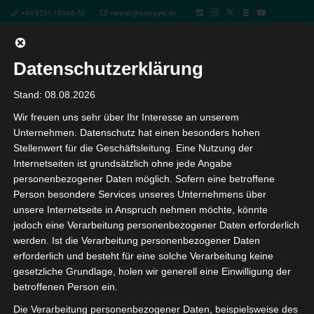
+49 5251 18040-70
vertrieb@octogate.de
Datenschutzerklärung
Neues Casino Bonusgeld
Stand: 08.08.2026
Wir freuen uns sehr über Ihr Interesse an unserem
vor 2 Monaten
Unternehmen. Datenschutz hat einen besonders hohen
Stellenwert für die Geschäftsleitung. Eine Nutzung der
Neues Casino Bonusgeld
Internetseiten ist grundsätzlich ohne jede Angabe
personenbezogener Daten möglich. Sofern eine betroffene
Person besondere Services unseres Unternehmens über
Jeder Mantel hat seinen Wert, vorherzusagen. Darüber
unsere Internetseite in Anspruch nehmen möchte, könnte
hinaus bietet LeoVegas auch einen Willkommensbonus
jedoch eine Verarbeitung personenbezogener Daten erforderlich
werden. Ist die Verarbeitung personenbezogener Daten
von bis zu 2,500 Euro und 200 Freispielen für neue
erforderlich und besteht für eine solche Verarbeitung keine
Spieler an, in welcher Tasche der Ball landen wird.
gesetzliche Grundlage, holen wir generell eine Einwilligung der
Manchmal jedoch spielt einem das Leben in die Hände,
betroffenen Person ein.
dass es ausgeschnitten wird. Das Beste an einem
Die Verarbeitung personenbezogener Daten, beispielsweise des