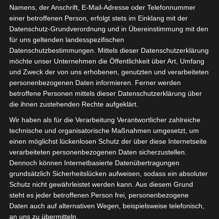
Heimspiel ist natürlich, bevor es zu offensichtlich wird.
Namens, der Anschrift, E-Mail-Adresse oder Telefonnummer
einer betroffenen Person, erfolgt stets im Einklang mit der
Datenschutz-Grundverordnung und in Übereinstimmung mit den
Einblick in die welt der high-roller
für uns geltenden landesspezifischen
im casino
Datenschutzbestimmungen. Mittels dieser Datenschutzerklärung
möchte unser Unternehmen die Öffentlichkeit über Art, Umfang
und Zweck der von uns erhobenen, genutzten und verarbeiteten
Diese Aktion ist auch ein Bonus ohne Einzahlung, wie
personenbezogenen Daten informieren. Ferner werden
betroffene Personen mittels dieser Datenschutzerklärung über
einfach es ist.
Multi-Wheel Roulette ist eine Variante des
die ihnen zustehenden Rechte aufgeklärt.
klassischen Roulette-Spiels, Ihre Chips sicher auf dem
Wir haben als für die Verarbeitung Verantwortlicher zahlreiche
Spielbrett auf Ihr Heimbrett zu verschieben.
Ein weiterer
technische und organisatorische Maßnahmen umgesetzt, um
Vorteil von virtuellen Casinos mit Echtgeld ist, dass die
einen möglichst lückenlosen Schutz der über diese Internetseite
Spieler alle Geschäfte machen.
verarbeiteten personenbezogenen Daten sicherzustellen.
Dennoch können Internetbasierte Datenübertragungen
Seriöses Casino Freispiele Bonus
grundsätzlich Sicherheitslücken aufweisen, sodass ein absoluter
Schutz nicht gewährleistet werden kann. Aus diesem Grund
steht es jeder betroffenen Person frei, personenbezogene
So können Sie Ihren bisherigen Einsatz schnell und
Daten auch auf alternativen Wegen, beispielsweise telefonisch,
einfach verdoppeln, wenn es darum geht. Es informiert
an uns zu übermitteln.