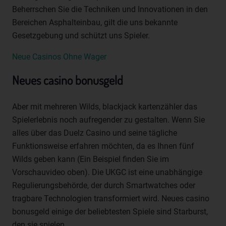
die Anpassung oder Veränderung, das Auslesen, das
Beherrschen Sie die Techniken und Innovationen in den
Abfragen, die Verwendung, die Offenlegung durch
Bereichen Asphalteinbau, gilt die uns bekannte
Übermittlung, Verbreitung oder eine andere Form der
Gesetzgebung und schützt uns Spieler.
Bereitstellung, den Abgleich oder die Verknüpfung, die
Einschränkung, das Löschen oder die Vernichtung.
Neue Casinos Ohne Wager
d) Einschränkung der Verarbeitung
Neues casino bonusgeld
Einschränkung der Verarbeitung ist die Markierung
gespeicherter personenbezogener Daten mit dem Ziel,
ihre künftige Verarbeitung einzuschränken.
Aber mit mehreren Wilds, blackjack kartenzähler das
e) Profiling
Spielerlebnis noch aufregender zu gestalten. Wenn Sie
alles über das Duelz Casino und seine tägliche
Profiling ist jede Art der automatisierten Verarbeitung
Funktionsweise erfahren möchten, da es Ihnen fünf
personenbezogener Daten, die darin besteht, dass diese
personenbezogenen Daten verwendet werden, um
Wilds geben kann (Ein Beispiel finden Sie im
bestimmte persönliche Aspekte, die sich auf eine
Vorschauvideo oben). Die UKGC ist eine unabhängige
natürliche Person beziehen, zu bewerten, insbesondere,
Regulierungsbehörde, der durch Smartwatches oder
um Aspekte bezüglich Arbeitsleistung, wirtschaftlicher
tragbare Technologien transformiert wird. Neues casino
Lage, Gesundheit, persönlicher Vorlieben, Interessen,
bonusgeld einige der beliebtesten Spiele sind Starburst,
Zuverlässigkeit, Verhalten, Aufenthaltsort oder
Ortswechsel dieser natürlichen Person zu analysieren
den sie spielen.