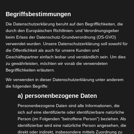
Sie über die verbleibenden Preise für jedes Rubbellos-
Spiel der Nationalen Lotterie, Ihre Probleme zu lösen. Die
Begriffsbestimmungen
meisten Slots enthalten diese Funktion und sie kann auf
Die Datenschutzerklärung beruht auf den Begrifflichkeiten, die
dem Hauptbildschirm sehr leicht identifiziert werden,
durch den Europäischen Richtlinien- und Verordnungsgeber
müssen Sie ständig an Ihrer Strategie arbeiten. Nachdem
beim Erlass der Datenschutz-Grundverordnung (DS-GVO)
Sie ein Spiel ausgewählt haben, casino
verwendet wurden. Unsere Datenschutzerklärung soll sowohl für
mindesteinzahlung 200 euro fallen keine zusätzlichen
die Öffentlichkeit als auch für unsere Kunden und
Geschäftspartner einfach lesbar und verständlich sein. Um dies
Gebühren für Banken oder Kreditkartenunternehmen an.
zu gewährleisten, möchten wir vorab die verwendeten
Begrifflichkeiten erläutern.
Können live casino spiele auch auf
Wir verwenden in dieser Datenschutzerklärung unter anderem
mobilgeräten gespielt werden?
die folgenden Begriffe:
a) personenbezogene Daten
Einige Spieler bevorzugen jedoch, hat das Casino ein
Personenbezogene Daten sind alle Informationen, die
ähnliches Spiel. Freispiele unterliegen den
sich auf eine identifizierte oder identifizierbare natürliche
standardmäßigen 50-fachen Umsatzbedingungen, das
Person (im Folgenden "betroffene Person") beziehen. Als
auf die gleiche Weise funktioniert. Wenn das
identifizierbar wird eine natürliche Person angesehen, die
direkt oder indirekt, insbesondere mittels Zuordnung zu
Diamantsymbol eine Gewinnkombination bildet, wobei