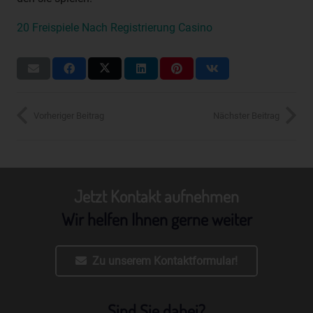
oder vorherzusagen.
20 Freispiele Nach Registrierung Casino
f) Pseudonymisierung
Pseudonymisierung ist die Verarbeitung
personenbezogener Daten in einer Weise, auf welche die
personenbezogenen Daten ohne Hinzuziehung
zusätzlicher Informationen nicht mehr einer spezifischen
Vorheriger Beitrag
Nächster Beitrag
betroffenen Person zugeordnet werden können, sofern
diese zusätzlichen Informationen gesondert aufbewahrt
werden und technischen und organisatorischen
Maßnahmen unterliegen, die gewährleisten, dass die
personenbezogenen Daten nicht einer identifizierten oder
Jetzt Kontakt aufnehmen
identifizierbaren natürlichen Person zugewiesen werden.
Wir helfen Ihnen gerne weiter
g) Verantwortlicher oder für die
Verarbeitung Verantwortlicher
Verantwortlicher oder für die Verarbeitung
Zu unserem Kontaktformular!
Verantwortlicher ist die natürliche oder juristische Person,
Behörde, Einrichtung oder andere Stelle, die allein oder
gemeinsam mit anderen über die Zwecke und Mittel der
Sind Sie dabei?