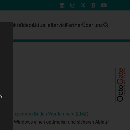
e
Produkte
Videos
Aktuelles
Service
Partner
Über uns
ng
smedienzentrum Baden-Württemberg (LMZ)
paedML® Windows einen optimalen und sicheren Ablauf