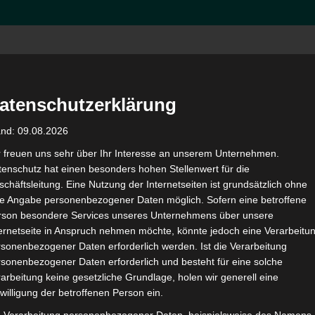
Hom
atenschutzerklärung
and: 09.08.2026
r freuen uns sehr über Ihr Interesse an unserem Unternehmen.
enschutz hat einen besonders hohen Stellenwert für die
chäftsleitung. Eine Nutzung der Internetseiten ist grundsätzlich ohne
ung der Partnerschaft
de Angabe personenbezogener Daten möglich. Sofern eine betroffene
rson besondere Services unseres Unternehmens über unsere
ternetseite in Anspruch nehmen möchte, könnte jedoch eine Verarbeitu
sonenbezogener Daten erforderlich werden. Ist die Verarbeitung
sonenbezogener Daten erforderlich und besteht für eine solche
Seit der Gründung der Partnerschaft 2014 mit dem
Lande
arbeitung keine gesetzliche Grundlage, holen wir generell eine
willigung der betroffenen Person ein.
garantiert die OctoGate Firewall in Verbindung mit der 