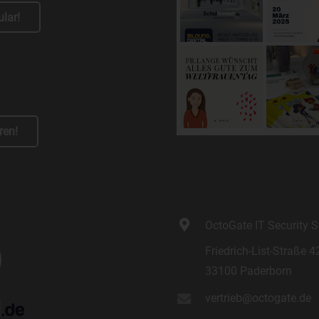
einzuschränken.
lar!
e) Profiling
Profiling ist jede Art der automatisierten Verarbeitung
personenbezogener Daten, die darin besteht, dass diese
personenbezogenen Daten verwendet werden, um bestimmte
persönliche Aspekte, die sich auf eine natürliche Person beziehen, 
bewerten, insbesondere, um Aspekte bezüglich Arbeitsleistung,
ren!
wirtschaftlicher Lage, Gesundheit, persönlicher Vorlieben, Interesse
Zuverlässigkeit, Verhalten, Aufenthaltsort oder Ortswechsel dieser
natürlichen Person zu analysieren oder vorherzusagen.
f) Pseudonymisierung
Pseudonymisierung ist die Verarbeitung personenbezogener Daten 
OctoGate IT Security
einer Weise, auf welche die personenbezogenen Daten ohne
Hinzuziehung zusätzlicher Informationen nicht mehr einer spezifisc
Friedrich-List-Straße 4
betroffenen Person zugeordnet werden können, sofern diese
33100 Paderborn
zusätzlichen Informationen gesondert aufbewahrt werden und
technischen und organisatorischen Maßnahmen unterliegen, die
vertrieb@octogate.de
gewährleisten, dass die personenbezogenen Daten nicht einer