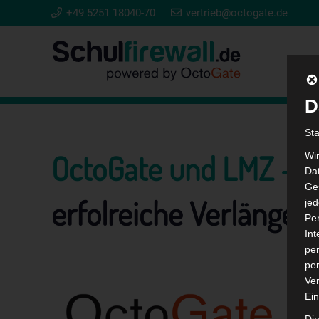
+49 5251 18040-70
vertrieb@octogate.de
D
St
OctoGate und LMZ –
Wi
Dat
Ges
erfolreiche Verlänger
je
Pe
In
per
per
Ver
Ein