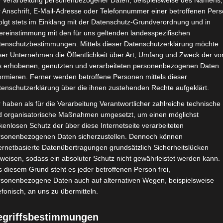
des mediengestützten Unterrichts.
e Verarbeitung personenbezogener Daten, beispielsweise des Namens,
 Anschrift, E-Mail-Adresse oder Telefonnummer einer betroffenen Pers
olgt stets im Einklang mit der Datenschutz-Grundverordnung und in
Mit dem TeleTrusT-Vertrauenszeichen „IT Security made 
ereinstimmung mit den für uns geltenden landesspezifischen
abgestimmten Lösungen, besonders mit dem Blick auf die s
tenschutzbestimmungen. Mittels dieser Datenschutzerklärung möchte
dass der Partnerschaftsvertrag inzwischen nun schon zum
ser Unternehmen die Öffentlichkeit über Art, Umfang und Zweck der vo
s erhobenen, genutzten und verarbeiteten personenbezogenen Daten
unsere stetige erfolgreiche Zusammenarbeit unterstreicht.
ormieren. Ferner werden betroffene Personen mittels dieser
tenschutzerklärung über die ihnen zustehenden Rechte aufgeklärt.
Wir sind stolz, weiterhin Teil der paedML® Windows zu se
 haben als für die Verarbeitung Verantwortlicher zahlreiche technische
Sicherheitslösungen überzeugen zu können.
d organisatorische Maßnahmen umgesetzt, um einen möglichst
kenlosen Schutz der über diese Internetseite verarbeiteten
rsonenbezogenen Daten sicherzustellen. Dennoch können
ernetbasierte Datenübertragungen grundsätzlich Sicherheitslücken
weisen, sodass ein absoluter Schutz nicht gewährleistet werden kann.
 diesem Grund steht es jeder betroffenen Person frei,
die paedML® zusammen?
rsonenbezogene Daten auch auf alternativen Wegen, beispielsweise
efonisch, an uns zu übermitteln.
 speziell für die Anforderungen in Schulen des Landes Baden-Wü
egriffsbestimmungen