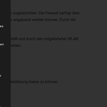
erInnen zugeschnitten. Die Firewall verfügt über
rsstufen angepasst werden können. Durch die
e
ies
ng gestellt und durch den mitgelieferten WLAN
den
riert werden.
e
icherheitslösung bieten zu können.