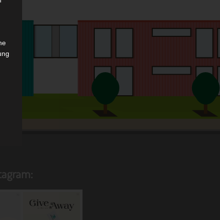
n
che
ung
das
stagram:
.