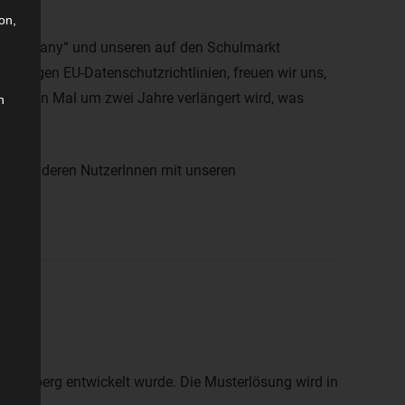
on,
in Germany“ und unseren auf den Schulmarkt
trengen EU-Datenschutzrichtlinien, freuen wir uns,
 dritten Mal um zwei Jahre verlängert wird, was
n
in und deren NutzerInnen mit unseren
rttemberg entwickelt wurde. Die Musterlösung wird in