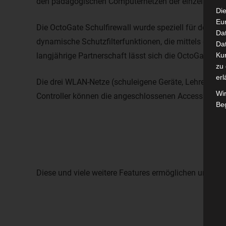
den pädagogischen Computernetzen der einzelnen Sc
Die
Eu
Die OctoGate Schulfirewall wurde speziell für den Ein
Da
dynamische Schutzfilterfunktionen, die mittels der 
Dat
langjährige Partnerschaft lässt sich die OctoGate nah
Ku
zu 
erl
Die drei WLAN-Netze (schuleigene Geräte, Lehrer-WL
Wi
Controller können die angeschlossenen Access Points
Beg
Diese und viele weitere Features ermöglichen uns Ih