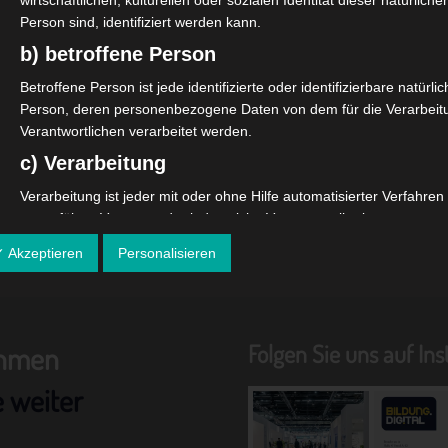
wirtschaftlichen, kulturellen oder sozialen Identität dieser natürliche
Person sind, identifiziert werden kann.
b) betroffene Person
Betroffene Person ist jede identifizierte oder identifizierbare natürli
Person, deren personenbezogene Daten von dem für die Verarbeit
Verantwortlichen verarbeitet werden.
c) Verarbeitung
Verarbeitung ist jeder mit oder ohne Hilfe automatisierter Verfahren
ausgeführte Vorgang oder jede solche Vorgangsreihe im
Zusammenhang mit personenbezogenen Daten wie das Erheben, 
✓ Akzeptieren
Personalisieren
Erfassen, die Organisation, das Ordnen, die Speicherung, die
Anpassung oder Veränderung, das Auslesen, das Abfragen, die
Verwendung, die Offenlegung durch Übermittlung, Verbreitung oder
eine andere Form der Bereitstellung, den Abgleich oder die
Folgen Sie uns auf In
ehmen
Verknüpfung, die Einschränkung, das Löschen oder die Vernichtung
d) Einschränkung der Verarbeitung
e weiter
Einschränkung der Verarbeitung ist die Markierung gespeicherter
personenbezogener Daten mit dem Ziel, ihre künftige Verarbeitung