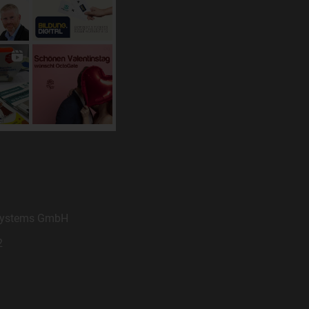
zu
n,
in
 Systems GmbH
hen
2