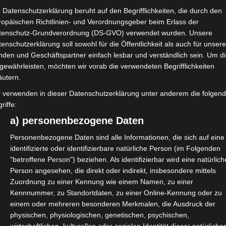
hulen eingesetzt.
 Datenschutzerklärung beruht auf den Begrifflichkeiten, die durch den
ropäischen Richtlinien- und Verordnungsgeber beim Erlass der
satz an Schulen konzipiert und ist somit auf die Arbeit mit Schül
tenschutz-Grundverordnung (DS-GVO) verwendet wurden. Unsere
paedML® Schulkonsole an die jeweiligen Gegebenheiten und Alte
enschutzerklärung soll sowohl für die Öffentlichkeit als auch für unser
tlos in die paedML® integrieren.
nden und Geschäftspartner einfach lesbar und verständlich sein. Um d
gewährleisten, möchten wir vorab die verwendeten Begrifflichkeiten
äutern.
AN und Schüler-WLAN) werden von der Schulkonsole zur Verfügu
r verwenden in dieser Datenschutzerklärung unter anderem die folgen
 individuell gesteuert und auf bestimmte Anforderungen konfigu
riffe:
a) personenbezogene Daten
Personenbezogene Daten sind alle Informationen, die sich auf eine
identifizierte oder identifizierbare natürliche Person (im Folgenden
"betroffene Person") beziehen. Als identifizierbar wird eine natürlich
Person angesehen, die direkt oder indirekt, insbesondere mittels
nen ein einwandfreies Zusammenspiel von Schulkonsole und IT-S
Zuordnung zu einer Kennung wie einem Namen, zu einer
Kennnummer, zu Standortdaten, zu einer Online-Kennung oder zu
einem oder mehreren besonderen Merkmalen, die Ausdruck der
physischen, physiologischen, genetischen, psychischen,