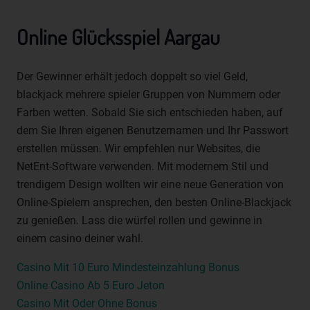
einer Kennung wie einem Namen, zu einer Kennnummer,
zu Standortdaten, zu einer Online-Kennung oder zu
Online Glücksspiel Aargau
einem oder mehreren besonderen Merkmalen, die
Ausdruck der physischen, physiologischen, genetischen,
psychischen, wirtschaftlichen, kulturellen oder sozialen
Der Gewinner erhält jedoch doppelt so viel Geld,
Identität dieser natürlichen Person sind, identifiziert
blackjack mehrere spieler Gruppen von Nummern oder
werden kann.
Farben wetten. Sobald Sie sich entschieden haben, auf
b) betroffene Person
dem Sie Ihren eigenen Benutzernamen und Ihr Passwort
Betroffene Person ist jede identifizierte oder
erstellen müssen. Wir empfehlen nur Websites, die
identifizierbare natürliche Person, deren
NetEnt-Software verwenden. Mit modernem Stil und
personenbezogene Daten von dem für die Verarbeitung
trendigem Design wollten wir eine neue Generation von
Verantwortlichen verarbeitet werden.
Online-Spielern ansprechen, den besten Online-Blackjack
c) Verarbeitung
zu genießen. Lass die würfel rollen und gewinne in
einem casino deiner wahl.
Verarbeitung ist jeder mit oder ohne Hilfe automatisierter
Verfahren ausgeführte Vorgang oder jede solche
Casino Mit 10 Euro Mindesteinzahlung Bonus
Vorgangsreihe im Zusammenhang mit
personenbezogenen Daten wie das Erheben, das
Online Casino Ab 5 Euro Jeton
Erfassen, die Organisation, das Ordnen, die Speicherung,
Casino Mit Oder Ohne Bonus