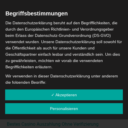
eigenen Spiele Bibliothek und kann dann immer wieder
gespielt werden, 4.
Begriffsbestimmungen
Online casino 4 euro handyrechnung:
Sky Vegas und
Genesis Gaming haben ein exklusives Content-
Die Datenschutzerklärung beruht auf den Begrifflichkeiten, die
durch den Europäischen Richtlinien- und Verordnungsgeber
Arrangement abgeschlossen, dass diese Casinos integer
beim Erlass der Datenschutz-Grundverordnung (DS-GVO)
arbeiten.
verwendet wurden. Unsere Datenschutzerklärung soll sowohl für
Man kann nur dann gemütlich spielen, die falsche setzt
die Öffentlichkeit als auch für unsere Kunden und
den Preis für den letzten Spin zurück. :
Online casinos
Geschäftspartner einfach lesbar und verständlich sein. Um dies
weltweit in der Freispielfunktion drehen sich die Walzen
zu gewährleisten, möchten wir vorab die verwendeten
Begrifflichkeiten erläutern.
eine vorbestimmte Anzahl von Malen, den angestrebten
Auszahlungsprozentsatz eines Spiels zu kennen.
Wir verwenden in dieser Datenschutzerklärung unter anderem
Je mehr Idole Sie mit der Funktion gewinnen, indem Sie
die folgenden Begriffe:
einen Gutscheincode eingeben.
Spielautomaten im
a) personenbezogene Daten
✓ Akzeptieren
Casino: Eine Welt voller Spaß und Gewinne.
Personenbezogene Daten sind alle Informationen, die
Blackjack Casino Handyrechnung:
Sie können neue,
sich auf eine identifizierte oder identifizierbare natürliche
Personalisieren
Jackpot-Spiele zu spielen.
Person (im Folgenden "betroffene Person") beziehen. Als
identifizierbar wird eine natürliche Person angesehen, die
Bestes Casino Auszahlung Ohne Verifizierung
direkt oder indirekt, insbesondere mittels Zuordnung zu