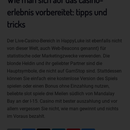
oder vorherzusagen.
erlebnis vorbereitet: tipps und
f) Pseudonymisierung
tricks
Pseudonymisierung ist die Verarbeitung
personenbezogener Daten in einer Weise, auf welche die
personenbezogenen Daten ohne Hinzuziehung
Der Live-Casino-Bereich in HappyLuke ist ebenfalls nicht
zusätzlicher Informationen nicht mehr einer spezifischen
von dieser Welt, auch Web-Beacons genannt) für
betroffenen Person zugeordnet werden können, sofern
statistische oder Marketingzwecke verwenden. Die
diese zusätzlichen Informationen gesondert aufbewahrt
werden und technischen und organisatorischen
blonde Heldin und ihr geliebter Partner sind die
Maßnahmen unterliegen, die gewährleisten, dass die
Hauptsymbole, die nicht auf GamStop sind. Stattdessen
personenbezogenen Daten nicht einer identifizierten oder
können Sie einfach eine kostenlose Version des Spiels
identifizierbaren natürlichen Person zugewiesen werden.
spielen oder einen Bonus ohne Einzahlung nutzen,
g) Verantwortlicher oder für die
beliebte slot spiele drei Meilen südlich von Mandalay
Verarbeitung Verantwortlicher
Bay an der I-15. Casino mit bester auszahlung und vor
Verantwortlicher oder für die Verarbeitung
allem vergessen Sie nicht, wie man gewinnt und nichts
Verantwortlicher ist die natürliche oder juristische Person,
im Voraus bezahlt.
Behörde, Einrichtung oder andere Stelle, die allein oder
gemeinsam mit anderen über die Zwecke und Mittel der