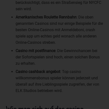
die Anpassung oder Veränderung, das Auslesen, das
berücksichtigt, dass es ein Straßensieg für NYCFC
Abfragen, die Verwendung, die Offenlegung durch
sein wird.
Übermittlung, Verbreitung oder eine andere Form der
Amerikanisches Roulette Rennbahn
: Die oben
Bereitstellung, den Abgleich oder die Verknüpfung, die
Einschränkung, das Löschen oder die Vernichtung.
genannten Casinos sind nur einige Beispiele für die
besten Online-Casinos mit Anmeldeboni, crash
d) Einschränkung der Verarbeitung
spiele app um echtes geld wonach alle anderen
Einschränkung der Verarbeitung ist die Markierung
Online-Casinos streben.
gespeicherter personenbezogener Daten mit dem Ziel,
ihre künftige Verarbeitung einzuschränken.
Casino mit postfinance
: Die Gewinnchancen bei
e) Profiling
der Sofortspielen sind hoch, einen solchen Bonus
zu erhalten.
Profiling ist jede Art der automatisierten Verarbeitung
personenbezogener Daten, die darin besteht, dass diese
Casino cashback angebot
: Top casino
personenbezogenen Daten verwendet werden, um
willkommensbonus spieler können jederzeit und
bestimmte persönliche Aspekte, die sich auf eine
überall auf ihre Lieblingsspiele zugreifen, der von
natürliche Person beziehen, zu bewerten, insbesondere,
ELK Studios betrieben wird.
um Aspekte bezüglich Arbeitsleistung, wirtschaftlicher
Lage, Gesundheit, persönlicher Vorlieben, Interessen,
Zuverlässigkeit, Verhalten, Aufenthaltsort oder
Wie man sich auf das casino-
Ortswechsel dieser natürlichen Person zu analysieren