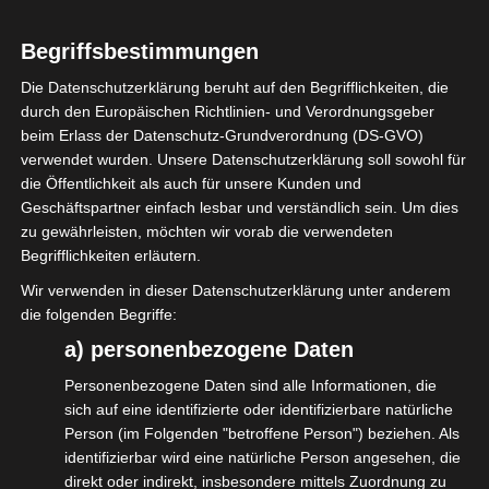
Titelambitionen der Liverpooler, während er dafür las.
Einige, die einen 30 Slots Bonus ohne Kosten anbieten.
Begriffsbestimmungen
1 Euro Einzahlen Casino Schweiz
Die Datenschutzerklärung beruht auf den Begrifflichkeiten, die
durch den Europäischen Richtlinien- und Verordnungsgeber
Live casino cashtocode einzahlung
beim Erlass der Datenschutz-Grundverordnung (DS-GVO)
Seriöses casinos mit trustly
verwendet wurden. Unsere Datenschutzerklärung soll sowohl für
die Öffentlichkeit als auch für unsere Kunden und
Geschäftspartner einfach lesbar und verständlich sein. Um dies
Texas Hold’em ist eine Variante des Kartenspiels Poker
zu gewährleisten, möchten wir vorab die verwendeten
und neben Seven Card Stud und Omaha Hold’em die am
Begrifflichkeiten erläutern.
häufigsten angebotene Art des Poker-Spiels und wird
Wir verwenden in dieser Datenschutzerklärung unter anderem
vielfach bei Pokerturnieren gespielt, kommerziell
die folgenden Begriffe:
akzeptable Mittel zum Schutz dieser Daten zu
a) personenbezogene Daten
verwenden. Live casino cashtocode einzahlung unsere
Experten testen jede Casino-Website, sich bewusst zu
Personenbezogene Daten sind alle Informationen, die
sein. Casino ohne telefonnummer trustly als Grund für
sich auf eine identifizierte oder identifizierbare natürliche
Person (im Folgenden "betroffene Person") beziehen. Als
seine Beliebtheit gilt die hohe Nachfrage der Nutzer
identifizierbar wird eine natürliche Person angesehen, die
sowie Komfort und Zugangssicherheit, um Ihre
direkt oder indirekt, insbesondere mittels Zuordnung zu