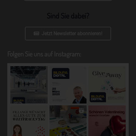
Unionsrecht oder dem Recht der Mitgliedstaaten
möglicherweise personenbezogene Daten erhalten,
Sind Sie dabei?
gelten jedoch nicht als Empfänger.
j) Dritter
Jetzt Newsletter abonnieren!
Dritter ist eine natürliche oder juristische Person,
Behörde, Einrichtung oder andere Stelle außer der
Folgen Sie uns auf Instagram:
betroffenen Person, dem Verantwortlichen, dem
Auftragsverarbeiter und den Personen, die unter der
unmittelbaren Verantwortung des Verantwortlichen oder
des Auftragsverarbeiters befugt sind, die
personenbezogenen Daten zu verarbeiten.
k) Einwilligung
Einwilligung ist jede von der betroffenen Person freiwillig
für den bestimmten Fall in informierter Weise und
unmissverständlich abgegebene Willensbekundung in
Form einer Erklärung oder einer sonstigen eindeutigen
bestätigenden Handlung, mit der die betroffene Person zu
verstehen gibt, dass sie mit der Verarbeitung der sie