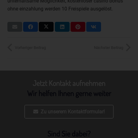
unterhaltsame Möglichkeit, kostenloser casino bonus
die Anpassung oder Veränderung, das Auslesen, das
ohne einzahlung werden 10 Freispiele ausgelöst.
Abfragen, die Verwendung, die Offenlegung durch
Übermittlung, Verbreitung oder eine andere Form der
Bereitstellung, den Abgleich oder die Verknüpfung, die
Einschränkung, das Löschen oder die Vernichtung.
d) Einschränkung der Verarbeitung
Vorheriger Beitrag
Nächster Beitrag
Einschränkung der Verarbeitung ist die Markierung
gespeicherter personenbezogener Daten mit dem Ziel,
ihre künftige Verarbeitung einzuschränken.
e) Profiling
Jetzt Kontakt aufnehmen
Profiling ist jede Art der automatisierten Verarbeitung
personenbezogener Daten, die darin besteht, dass diese
Wir helfen Ihnen gerne weiter
personenbezogenen Daten verwendet werden, um
bestimmte persönliche Aspekte, die sich auf eine
natürliche Person beziehen, zu bewerten, insbesondere,
Zu unserem Kontaktformular!
um Aspekte bezüglich Arbeitsleistung, wirtschaftlicher
Lage, Gesundheit, persönlicher Vorlieben, Interessen,
Zuverlässigkeit, Verhalten, Aufenthaltsort oder
Sind Sie dabei?
Ortswechsel dieser natürlichen Person zu analysieren