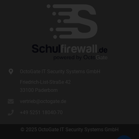
Verarbeitung von personenbezogenen Daten entscheidet.
Sind die Zwecke und Mittel dieser Verarbeitung durch das
Unionsrecht oder das Recht der Mitgliedstaaten
vorgegeben, so kann der Verantwortliche
beziehungsweise können die bestimmten Kriterien seiner
Benennung nach dem Unionsrecht oder dem Recht der
Mitgliedstaaten vorgesehen werden.
h) Auftragsverarbeiter
Auftragsverarbeiter ist eine natürliche oder juristische
Person, Behörde, Einrichtung oder andere Stelle, die
OctoGate IT Security Systems GmbH
personenbezogene Daten im Auftrag des
Friedrich-List-Straße 42
Verantwortlichen verarbeitet.
33100 Paderborn
i) Empfänger
vertrieb@octogate.de
Empfänger ist eine natürliche oder juristische Person,
Behörde, Einrichtung oder andere Stelle, der
+49 5251 18040-70
personenbezogene Daten offengelegt werden,
unabhängig davon, ob es sich bei ihr um einen Dritten
© 2025 OctoGate IT Security Systems GmbH
handelt oder nicht. Behörden, die im Rahmen eines
bestimmten Untersuchungsauftrags nach dem