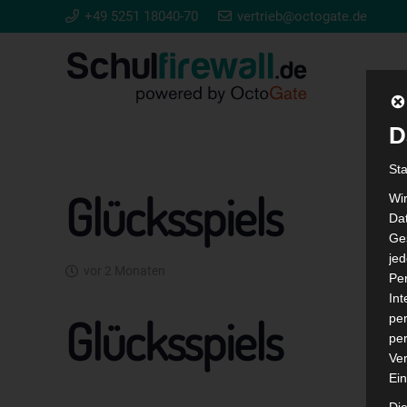
+49 5251 18040-70
vertrieb@octogate.de
D
St
Glücksspiels
Wi
Dat
Ges
je
vor 2 Monaten
Pe
In
Glücksspiels
per
per
Ver
Ein