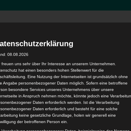
Hom
atenschutzerklärung
and: 08.08.2026
r freuen uns sehr über Ihr Interesse an unserem Unternehmen.
enschutz hat einen besonders hohen Stellenwert für die
chäftsleitung. Eine Nutzung der Internetseiten ist grundsätzlich ohne
de Angabe personenbezogener Daten möglich. Sofern eine betroffene
rson besondere Services unseres Unternehmens über unsere
ternetseite in Anspruch nehmen möchte, könnte jedoch eine Verarbeitu
sonenbezogener Daten erforderlich werden. Ist die Verarbeitung
sonenbezogener Daten erforderlich und besteht für eine solche
arbeitung keine gesetzliche Grundlage, holen wir generell eine
willigung der betroffenen Person ein.