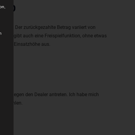
ino
on,
orgt. Der zurückgezahlte Betrag variiert von
n
. Es gibt auch eine Freispielfunktion, ohne etwas
auf die Einsatzhöhe aus.
d sie gegen den Dealer antreten. Ich habe mich
 auswählen.