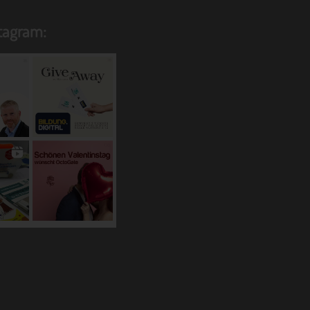
stagram:
zu
n,
in
hen