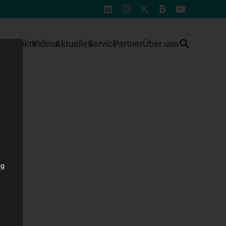
e
Produkte
Videos
Aktuelles
Service
Partner
Über uns
ng