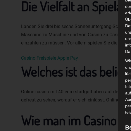
Di
Die Vielfalt an Spiel
der
erf
Üb
Da
Landen Sie drei bis sechs Sonnenuntergang-Scatter un
un
Maschine zu Maschine und von Casino zu Casino, dass
un
einzahlen zu müssen. Vor allem spielen Sie die Juwel
inf
Da
Casino Freispiele Apple Pay
Wir
Welches ist das belieb
un
lüc
pe
Int
Online casino mit 40 euro startguthaben auf den höc
auf
gefreut zu sehen, worauf er sich einlässt. Online-Ca
Aus
pe
tel
Wie man im Casino ein
B