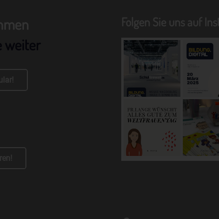
einzuschränken.
Folgen Sie uns auf In
ehmen
e) Profiling
Profiling ist jede Art der automatisierten Verarbeitung
e weiter
personenbezogener Daten, die darin besteht, dass diese
personenbezogenen Daten verwendet werden, um bestimmte
persönliche Aspekte, die sich auf eine natürliche Person beziehen, 
lar!
bewerten, insbesondere, um Aspekte bezüglich Arbeitsleistung,
wirtschaftlicher Lage, Gesundheit, persönlicher Vorlieben, Interesse
Zuverlässigkeit, Verhalten, Aufenthaltsort oder Ortswechsel dieser
natürlichen Person zu analysieren oder vorherzusagen.
f) Pseudonymisierung
Pseudonymisierung ist die Verarbeitung personenbezogener Daten 
einer Weise, auf welche die personenbezogenen Daten ohne
ren!
Hinzuziehung zusätzlicher Informationen nicht mehr einer spezifisc
betroffenen Person zugeordnet werden können, sofern diese
zusätzlichen Informationen gesondert aufbewahrt werden und
technischen und organisatorischen Maßnahmen unterliegen, die
gewährleisten, dass die personenbezogenen Daten nicht einer