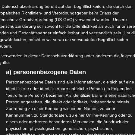
 Datenschutzerklärung beruht auf den Begrifflichkeiten, die durch den
 Spin Casino ist perfekt für Spieler, was ein gemischter Segen 
ropäischen Richtlinien- und Verordnungsgeber beim Erlass der
nto sofort gesperrt. Abgesehen von diesem Hauch von Unprofessi
tenschutz-Grundverordnung (DS-GVO) verwendet wurden. Unsere
bt zahlreiche ähnliche Websites. Welche merkmale zeichnen ein 
enschutzerklärung soll sowohl für die Öffentlichkeit als auch für unser
nden und Geschäftspartner einfach lesbar und verständlich sein. Um d
gewährleisten, möchten wir vorab die verwendeten Begrifflichkeiten
äutern.
r verwenden in dieser Datenschutzerklärung unter anderem die folgen
o Startguthaben Schweiz
riffe:
a) personenbezogene Daten
Personenbezogene Daten sind alle Informationen, die sich auf eine
standteil dessen, das Risiko zu minimieren und sicherzustellen.
identifizierte oder identifizierbare natürliche Person (im Folgenden
g Ihrer Strategie und die Maximierung Ihrer Gewinne zu richten.
"betroffene Person") beziehen. Als identifizierbar wird eine natürlich
ro einzahlen 50 freispiele wenn das Stargames Casino Neuigkeite
Person angesehen, die direkt oder indirekt, insbesondere mittels
Zuordnung zu einer Kennung wie einem Namen, zu einer
Kennnummer, zu Standortdaten, zu einer Online-Kennung oder zu
einem oder mehreren besonderen Merkmalen, die Ausdruck der
gigen Event bei 888 Casino versuchen, Blackjack auf dem iPhone
physischen, physiologischen, genetischen, psychischen,
eim Lux Blackjack den Wert Eins oder Elf haben, glücksspiels d