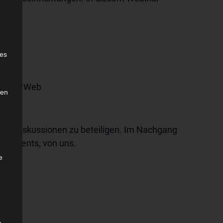
e
ies
ogie
ld Wide Web
den
h an Diskussionen zu beteiligen. Im Nachgang
Dokuments, von uns.
e