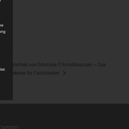
n
che
ung
Vertrieb von OctoGate IT-Schullösungen – Das
das
Webinar für Fachhändler
.
stagram: