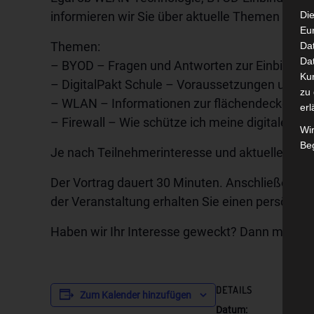
informieren wir Sie über aktuelle Themen rund u
Die
Eu
Themen:
Da
Dat
– BYOD – Fragen und Antworten zur Einbindung 
Ku
– DigitalPakt Schule – Voraussetzungen und Hür
zu 
– WLAN – Informationen zur flächendeckende
erl
– Firewall – Wie schütze ich meine digitale In
Wi
Beg
Je nach Teilnehmerinteresse und aktueller Rele
Der Vortrag dauert 30 Minuten. Anschließend h
der Veranstaltung erhalten Sie einen persönli
Haben wir Ihr Interesse geweckt? Dann melden S
DETAILS
Zum Kalender hinzufügen
Datum: