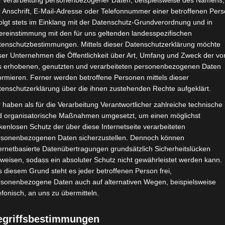
e Verarbeitung personenbezogener Daten, beispielsweise des Namens,
 Anschrift, E-Mail-Adresse oder Telefonnummer einer betroffenen Pers
olgt stets im Einklang mit der Datenschutz-Grundverordnung und in
ereinstimmung mit den für uns geltenden landesspezifischen
tenschutzbestimmungen. Mittels dieser Datenschutzerklärung möchte
ser Unternehmen die Öffentlichkeit über Art, Umfang und Zweck der vo
s erhobenen, genutzten und verarbeiteten personenbezogenen Daten
ormieren. Ferner werden betroffene Personen mittels dieser
tenschutzerklärung über die ihnen zustehenden Rechte aufgeklärt.
YOD-Einbindung, Firewal
 haben als für die Verarbeitung Verantwortlicher zahlreiche technische
d organisatorische Maßnahmen umgesetzt, um einen möglichst
le von morgen – Das Webin
kenlosen Schutz der über diese Internetseite verarbeiteten
rsonenbezogenen Daten sicherzustellen. Dennoch können
ernetbasierte Datenübertragungen grundsätzlich Sicherheitslücken
cheider
weisen, sodass ein absoluter Schutz nicht gewährleistet werden kann.
 diesem Grund steht es jeder betroffenen Person frei,
rsonenbezogene Daten auch auf alternativen Wegen, beispielsweise
efonisch, an uns zu übermitteln.
egriffsbestimmungen
rewalling oder andere Aspekte der Digitalisierung von B