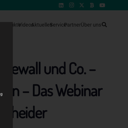
e
Produkte
Videos
Aktuelles
Service
Partner
Über uns
rewall und Co. –
rgen – Das Webinar
ng
tscheider