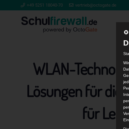
+49 5251 18040-70
vertrieb@octogate.de
D
St
WLAN-Technologi
Wi
Dat
Ges
je
Lösungen für die 
Pe
In
per
für Lehr
per
Ver
Ein