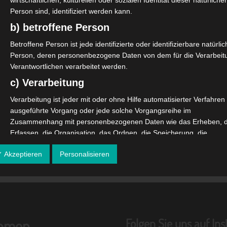
wirtschaftlichen, kulturellen oder sozialen Identität dieser natürliche
Person sind, identifiziert werden kann.
b) betroffene Person
Betroffene Person ist jede identifizierte oder identifizierbare natürli
Person, deren personenbezogene Daten von dem für die Verarbeit
ie:
Verantwortlichen verarbeitet werden.
c) Verarbeitung
Verarbeitung ist jeder mit oder ohne Hilfe automatisierter Verfahren
ausgeführte Vorgang oder jede solche Vorgangsreihe im
italisierung von Schulinfrastuktur sowie Fragen zum
Zusammenhang mit personenbezogenen Daten wie das Erheben, 
gsträger und Organisatoren
Erfassen, die Organisation, das Ordnen, die Speicherung, die
Anpassung oder Veränderung, das Auslesen, das Abfragen, die
✓ Akzeptieren
Personalisieren
Verwendung, die Offenlegung durch Übermittlung, Verbreitung oder
eine andere Form der Bereitstellung, den Abgleich oder die
Verknüpfung, die Einschränkung, das Löschen oder die Vernichtung
d) Einschränkung der Verarbeitung
Einschränkung der Verarbeitung ist die Markierung gespeicherter
Folgen Sie uns auf In
ehmen
personenbezogener Daten mit dem Ziel, ihre künftige Verarbeitung