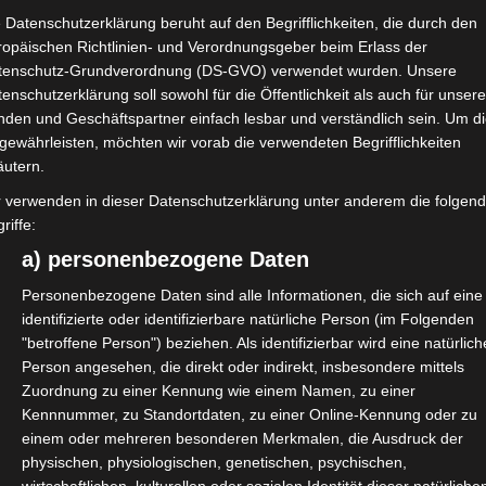
m die digitale Ausstattung Ihrer Schule(n).
 Datenschutzerklärung beruht auf den Begrifflichkeiten, die durch den
ropäischen Richtlinien- und Verordnungsgeber beim Erlass der
tenschutz-Grundverordnung (DS-GVO) verwendet wurden. Unsere
enschutzerklärung soll sowohl für die Öffentlichkeit als auch für unser
von schülereigenen Geräten in den Unterricht
nden und Geschäftspartner einfach lesbar und verständlich sein. Um d
den beim Abrufen finanzieller Mittel
gewährleisten, möchten wir vorab die verwendeten Begrifflichkeiten
n Ausstattung von Schulen mit moderner WLAN-Technol
äutern.
frastruktur und meine Schüler vor Gefahren aus dem Wor
r verwenden in dieser Datenschutzerklärung unter anderem die folgen
riffe:
vanz können die Unterthemen leicht variieren.
a) personenbezogene Daten
aben Sie ausreichend Zeit um Fragen zu stellen oder sic
Personenbezogene Daten sind alle Informationen, die sich auf eine
chen Teilnahmenachweis, in Form eines druckbaren PDF-
identifizierte oder identifizierbare natürliche Person (im Folgenden
"betroffene Person") beziehen. Als identifizierbar wird eine natürlich
ie sich bitte rechtzeitig kostenfrei
hier
an.
Person angesehen, die direkt oder indirekt, insbesondere mittels
Zuordnung zu einer Kennung wie einem Namen, zu einer
Kennnummer, zu Standortdaten, zu einer Online-Kennung oder zu
einem oder mehreren besonderen Merkmalen, die Ausdruck der
physischen, physiologischen, genetischen, psychischen,