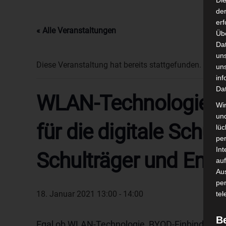
Di
der
erf
« Alle Veranstaltungen
Üb
Da
un
Diese Veranstaltung hat bereits stattgefunden.
un
inf
Da
WLAN-Technologie, B
Wir
un
für die digitale Schu
lüc
pe
Int
Schulträger und Ents
auf
Aus
pe
18. Januar 2021 13:00
-
14:00
tel
B
Egal ob WLAN-Technologie, BYOD-Einbindung, Fi