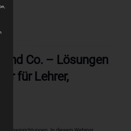
on,
n
l und Co. – Lösungen
ar für Lehrer,
ildungseinrichtungen. In diesem Webinar