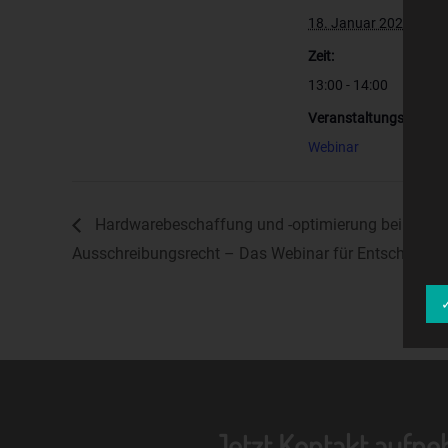
18. Januar 2021
Zeit:
13:00 - 14:00
Veranstaltungskategor
Webinar
Hardwarebeschaffung und -optimierung bei der Dig
Ausschreibungsrecht – Das Webinar für Entscheidun
Jetzt Kontakt aufn