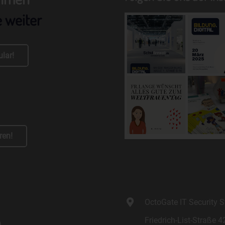
einzuschränken.
e weiter
e) Profiling
Profiling ist jede Art der automatisierten Verarbeitung
personenbezogener Daten, die darin besteht, dass diese
lar!
personenbezogenen Daten verwendet werden, um bestimmte
persönliche Aspekte, die sich auf eine natürliche Person beziehen, 
bewerten, insbesondere, um Aspekte bezüglich Arbeitsleistung,
wirtschaftlicher Lage, Gesundheit, persönlicher Vorlieben, Interesse
Zuverlässigkeit, Verhalten, Aufenthaltsort oder Ortswechsel dieser
natürlichen Person zu analysieren oder vorherzusagen.
f) Pseudonymisierung
ren!
Pseudonymisierung ist die Verarbeitung personenbezogener Daten 
einer Weise, auf welche die personenbezogenen Daten ohne
Hinzuziehung zusätzlicher Informationen nicht mehr einer spezifisc
betroffenen Person zugeordnet werden können, sofern diese
zusätzlichen Informationen gesondert aufbewahrt werden und
OctoGate IT Security
technischen und organisatorischen Maßnahmen unterliegen, die
gewährleisten, dass die personenbezogenen Daten nicht einer
Friedrich-List-Straße 4