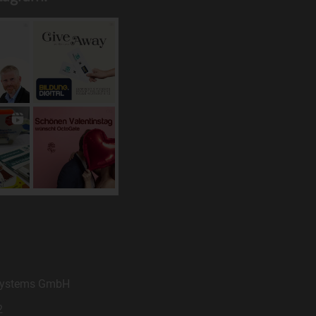
zu
n,
in
hen
 Systems GmbH
2