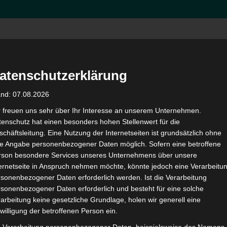
Hom
atenschutzerklärung
and: 07.08.2026
e, BYOD-Einbindung, Fi
r freuen uns sehr über Ihr Interesse an unserem Unternehmen.
enschutz hat einen besonders hohen Stellenwert für die
chäftsleitung. Eine Nutzung der Internetseiten ist grundsätzlich ohne
de Angabe personenbezogener Daten möglich. Sofern eine betroffene
digitale Schule von mo
rson besondere Services unseres Unternehmens über unsere
ternetseite in Anspruch nehmen möchte, könnte jedoch eine Verarbeitu
sonenbezogener Daten erforderlich werden. Ist die Verarbeitung
er, Schulträger und En
sonenbezogener Daten erforderlich und besteht für eine solche
arbeitung keine gesetzliche Grundlage, holen wir generell eine
willigung der betroffenen Person ein.