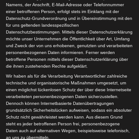
Namens, der Anschrift, E-Mail-Adresse oder Telefonnummer
einer betroffenen Person, erfolgt stets im Einklang mit der
WLAN, Firewall und Co. – Lösungen für
Datenschutz-Grundverordnung und in Übereinstimmung mit den
für uns geltenden landesspezifischen
die digitale Schule von morgen – Das
Datenschutzbestimmungen. Mittels dieser Datenschutzerklärung
Webinar für Lehrer, Schulträger und
möchte unser Unternehmen die Öffentlichkeit über Art, Umfang
und Zweck der von uns erhobenen, genutzten und verarbeiteten
Entscheider
personenbezogenen Daten informieren. Ferner werden
betroffene Personen mittels dieser Datenschutzerklärung über
17. August 2020 13:00
-
14:00
die ihnen zustehenden Rechte aufgeklärt.
Wir haben als für die Verarbeitung Verantwortlicher zahlreiche
Egal ob WLAN, Firewalltechnologie oder andere Aspekte
technische und organisatorische Maßnahmen umgesetzt, um
der Digitalisierung von Bildungseinrichtungen und
einen möglichst lückenlosen Schutz der über diese Internetseite
Schulen. In diesem Webinar informieren wir Sie über
verarbeiteten personenbezogenen Daten sicherzustellen.
aktuelle Themen rund um die digitale Ausstattung von
Dennoch können Internetbasierte Datenübertragungen
Bildungseinrichtungen.
grundsätzlich Sicherheitslücken aufweisen, sodass ein absoluter
Schutz nicht gewährleistet werden kann. Aus diesem Grund
Themen:
steht es jeder betroffenen Person frei, personenbezogene
– Der DigitalPakt – Voraussetzungen und Hürden beim
Daten auch auf alternativen Wegen, beispielsweise telefonisch,
Abrufen finanzieller Mittel aus dem DigitalPakt Schule
an uns zu übermitteln.