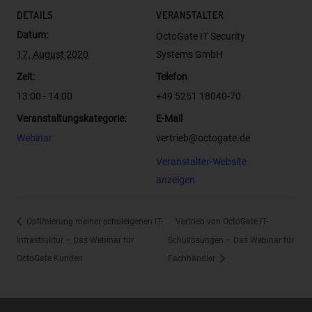
einer Kennung wie einem Namen, zu einer Kennnummer,
DETAILS
VERANSTALTER
zu Standortdaten, zu einer Online-Kennung oder zu
Datum:
OctoGate IT Security
einem oder mehreren besonderen Merkmalen, die
17. August 2020
Systems GmbH
Ausdruck der physischen, physiologischen, genetischen,
psychischen, wirtschaftlichen, kulturellen oder sozialen
Zeit:
Telefon
Identität dieser natürlichen Person sind, identifiziert
13:00 - 14:00
+49 5251 18040-70
werden kann.
Veranstaltungskategorie:
E-Mail
b) betroffene Person
Webinar
vertrieb@octogate.de
Betroffene Person ist jede identifizierte oder
Veranstalter-Website
identifizierbare natürliche Person, deren
personenbezogene Daten von dem für die Verarbeitung
anzeigen
Verantwortlichen verarbeitet werden.
c) Verarbeitung
Optimierung meiner schuleigenen IT-
Vertrieb von OctoGate IT-
Verarbeitung ist jeder mit oder ohne Hilfe automatisierter
Infrastruktur – Das Webinar für
Schullösungen – Das Webinar für
Verfahren ausgeführte Vorgang oder jede solche
OctoGate Kunden
Fachhändler
Vorgangsreihe im Zusammenhang mit
personenbezogenen Daten wie das Erheben, das
Erfassen, die Organisation, das Ordnen, die Speicherung,