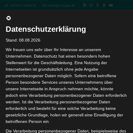
+49 5251 18040-70
vertrieb@octogate.de
Datenschutzerklärung
WLAN, Firewall und Co. –
Stand: 08.08.2026
Wir freuen uns sehr über Ihr Interesse an unserem
Lösungen für die digitale
Unternehmen. Datenschutz hat einen besonders hohen
Stellenwert für die Geschäftsleitung. Eine Nutzung der
Schule von morgen – Das
Internetseiten ist grundsätzlich ohne jede Angabe
personenbezogener Daten möglich. Sofern eine betroffene
Webinar für Lehrer,
Person besondere Services unseres Unternehmens über
unsere Internetseite in Anspruch nehmen möchte, könnte
Schulträger und Entscheider
jedoch eine Verarbeitung personenbezogener Daten erforderlich
werden. Ist die Verarbeitung personenbezogener Daten
erforderlich und besteht für eine solche Verarbeitung keine
gesetzliche Grundlage, holen wir generell eine Einwilligung der
« Alle Veranstaltungen
betroffenen Person ein.
Die Verarbeitung personenbezogener Daten, beispielsweise des
Diese Veranstaltung hat bereits stattgefunden.