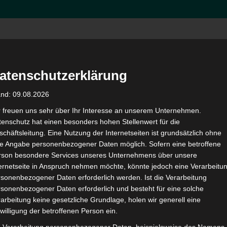
Hom
atenschutzerklärung
and: 09.08.2026
fung und Ausschreibu
r freuen uns sehr über Ihr Interesse an unserem Unternehmen.
enschutz hat einen besonders hohen Stellenwert für die
chäftsleitung. Eine Nutzung der Internetseiten ist grundsätzlich ohne
de Angabe personenbezogener Daten möglich. Sofern eine betroffene
 von Schulinfrastuktur –
rson besondere Services unseres Unternehmens über unsere
ternetseite in Anspruch nehmen möchte, könnte jedoch eine Verarbeitu
sonenbezogener Daten erforderlich werden. Ist die Verarbeitung
idungsträger und Organ
sonenbezogener Daten erforderlich und besteht für eine solche
arbeitung keine gesetzliche Grundlage, holen wir generell eine
willigung der betroffenen Person ein.