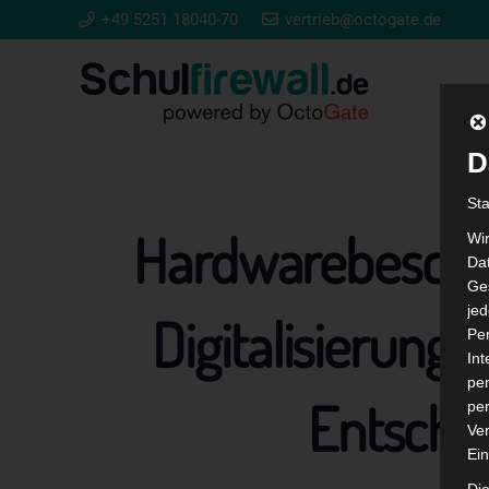
+49 5251 18040-70
vertrieb@octogate.de
D
St
Hardwarebeschaf
Wi
Dat
Ges
je
Digitalisierung
Pe
In
per
Entsche
per
Ver
Ein