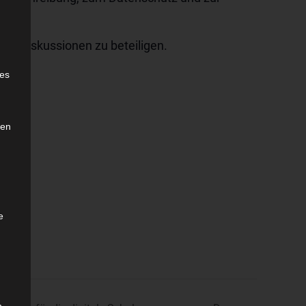
 an Diskussionen zu beteiligen.
e
ies
den
e