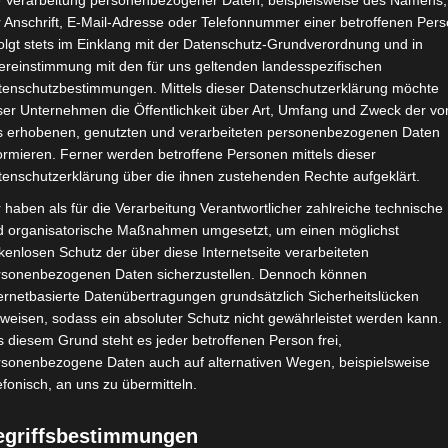
e Verarbeitung personenbezogener Daten, beispielsweise des Namens,
 Anschrift, E-Mail-Adresse oder Telefonnummer einer betroffenen Pers
olgt stets im Einklang mit der Datenschutz-Grundverordnung und in
ereinstimmung mit den für uns geltenden landesspezifischen
tenschutzbestimmungen. Mittels dieser Datenschutzerklärung möchte
ser Unternehmen die Öffentlichkeit über Art, Umfang und Zweck der vo
s erhobenen, genutzten und verarbeiteten personenbezogenen Daten
ormieren. Ferner werden betroffene Personen mittels dieser
tenschutzerklärung über die ihnen zustehenden Rechte aufgeklärt.
 und Ausschreibungsrech
 haben als für die Verarbeitung Verantwortlicher zahlreiche technische
d organisatorische Maßnahmen umgesetzt, um einen möglichst
chulinfrastuktur – Das We
kenlosen Schutz der über diese Internetseite verarbeiteten
rsonenbezogenen Daten sicherzustellen. Dennoch können
ernetbasierte Datenübertragungen grundsätzlich Sicherheitslücken
 und Organisatoren
weisen, sodass ein absoluter Schutz nicht gewährleistet werden kann.
 diesem Grund steht es jeder betroffenen Person frei,
rsonenbezogene Daten auch auf alternativen Wegen, beispielsweise
efonisch, an uns zu übermitteln.
egriffsbestimmungen
arten Sie Tipps zur Beschaffung, zur gesetzeskonformen