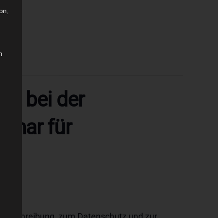
on,
n
t bei der
binar für
 Ausschreibung, zum Datenschutz und zur