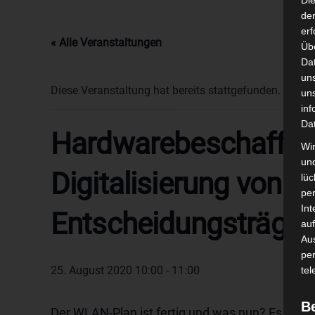
Di
der
erf
« Alle Veranstaltungen
Üb
Da
un
Diese Veranstaltung hat bereits stattgefunden.
un
inf
Da
Hardwarebeschaffung
Wir
un
Digitalisierung von S
lüc
pe
Int
Entscheidungsträger
auf
Aus
pe
25. August 2020 10:00
-
11:00
tel
B
Der WLAN-Plan ist fertig und was nun? Es erw