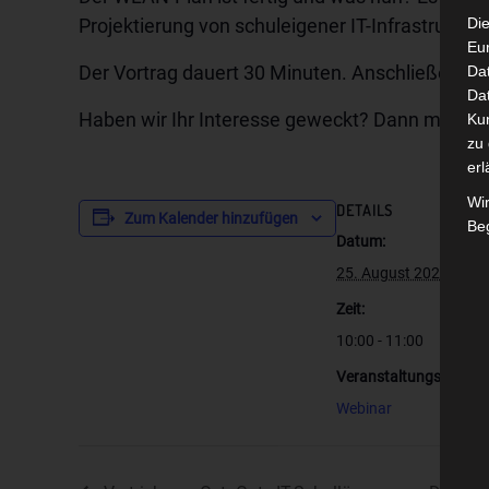
Projektierung von schuleigener IT-Infrastruktur i
Die
Eu
Der Vortrag dauert 30 Minuten. Anschließend ha
Da
Dat
Haben wir Ihr Interesse geweckt? Dann melden S
Ku
zu 
erl
Wi
DETAILS
Zum Kalender hinzufügen
Beg
Datum:
25. August 2020
Zeit:
10:00 - 11:00
Veranstaltungskategor
Webinar