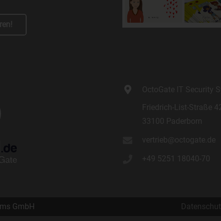
einzuschränken.
e) Profiling
ren!
Profiling ist jede Art der automatisierten Verarbeitung
personenbezogener Daten, die darin besteht, dass diese
personenbezogenen Daten verwendet werden, um bestimmte
persönliche Aspekte, die sich auf eine natürliche Person beziehen, 
bewerten, insbesondere, um Aspekte bezüglich Arbeitsleistung,
OctoGate IT Security
wirtschaftlicher Lage, Gesundheit, persönlicher Vorlieben, Interesse
Zuverlässigkeit, Verhalten, Aufenthaltsort oder Ortswechsel dieser
Friedrich-List-Straße 4
natürlichen Person zu analysieren oder vorherzusagen.
33100 Paderborn
f) Pseudonymisierung
vertrieb@octogate.de
Pseudonymisierung ist die Verarbeitung personenbezogener Daten 
einer Weise, auf welche die personenbezogenen Daten ohne
+49 5251 18040-70
Hinzuziehung zusätzlicher Informationen nicht mehr einer spezifisc
betroffenen Person zugeordnet werden können, sofern diese
zusätzlichen Informationen gesondert aufbewahrt werden und
technischen und organisatorischen Maßnahmen unterliegen, die
tems GmbH
Datenschut
gewährleisten, dass die personenbezogenen Daten nicht einer