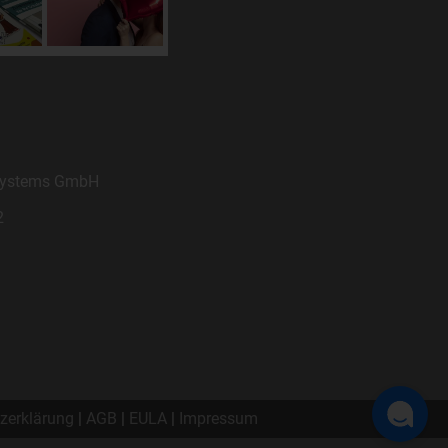
zu
 Systems GmbH
n,
2
in
hen
zerklärung
|
AGB
|
EULA
|
Impressum