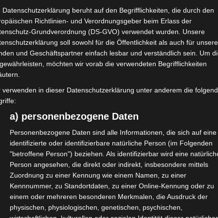
n der Praxis.
 Datenschutzerklärung beruht auf den Begrifflichkeiten, die durch den
ropäischen Richtlinien- und Verordnungsgeber beim Erlass der
ben Sie ausreichend Zeit um Fragen zu stellen oder sich
tenschutz-Grundverordnung (DS-GVO) verwendet wurden. Unsere
enschutzerklärung soll sowohl für die Öffentlichkeit als auch für unser
ie sich bitte rechtzeitig kostenfrei
hier
an.
nden und Geschäftspartner einfach lesbar und verständlich sein. Um d
gewährleisten, möchten wir vorab die verwendeten Begrifflichkeiten
äutern.
r verwenden in dieser Datenschutzerklärung unter anderem die folgen
riffe:
a) personenbezogene Daten
Personenbezogene Daten sind alle Informationen, die sich auf eine
identifizierte oder identifizierbare natürliche Person (im Folgenden
"betroffene Person") beziehen. Als identifizierbar wird eine natürlich
Person angesehen, die direkt oder indirekt, insbesondere mittels
ie:
Zuordnung zu einer Kennung wie einem Namen, zu einer
Kennnummer, zu Standortdaten, zu einer Online-Kennung oder zu
einem oder mehreren besonderen Merkmalen, die Ausdruck der
physischen, physiologischen, genetischen, psychischen,