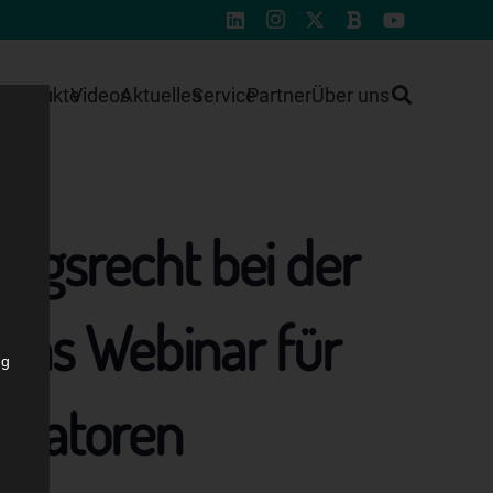
e
Produkte
Videos
Aktuelles
Service
Partner
Über uns
ngsrecht bei der
 Das Webinar für
ng
isatoren