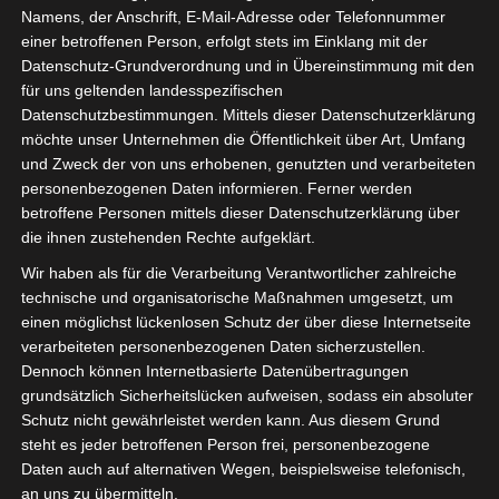
Namens, der Anschrift, E-Mail-Adresse oder Telefonnummer
26. Mai 2020 10:00
-
11:00
einer betroffenen Person, erfolgt stets im Einklang mit der
Datenschutz-Grundverordnung und in Übereinstimmung mit den
Hiermit laden wir Sie herzlich zu unserem einstündigen
für uns geltenden landesspezifischen
Webinar zum Thema „Der DigitalPakt ist da! Aber WLAN
Datenschutzbestimmungen. Mittels dieser Datenschutzerklärung
möchte unser Unternehmen die Öffentlichkeit über Art, Umfang
ist nicht gleich WLAN…“ ein. Unser Referent ist Herr Frank
und Zweck der von uns erhobenen, genutzten und verarbeiteten
Menne, Geschäftsführer der OctoGate IT Security
personenbezogenen Daten informieren. Ferner werden
Systems GmbH.
betroffene Personen mittels dieser Datenschutzerklärung über
die ihnen zustehenden Rechte aufgeklärt.
Im Folgenden die Themen für das Webinar:
Wir haben als für die Verarbeitung Verantwortlicher zahlreiche
Was ist der DigitalPakt und welche
technische und organisatorische Maßnahmen umgesetzt, um
Voraussetzungen gibt es?
einen möglichst lückenlosen Schutz der über diese Internetseite
verarbeiteten personenbezogenen Daten sicherzustellen.
Sicheres WLAN mit integriertem Jugendschutz?
Dennoch können Internetbasierte Datenübertragungen
BYOD – Einbindung mobiler Endgeräte in den
grundsätzlich Sicherheitslücken aufweisen, sodass ein absoluter
Unterricht?
Schutz nicht gewährleistet werden kann. Aus diesem Grund
steht es jeder betroffenen Person frei, personenbezogene
Der Vortrag dauert 30 Minuten. Anschließend haben Sie
Daten auch auf alternativen Wegen, beispielsweise telefonisch,
ausreichend Zeit um Fragen zu stellen oder sich an
an uns zu übermitteln.