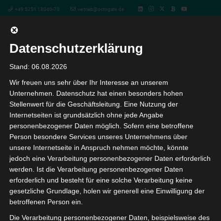
+49 5251 18040-70
vertrieb@octogate.de
Datenschutzerklärung
Webinar: Der DigitalPakt ist da!
Stand: 06.08.2026
Wir freuen uns sehr über Ihr Interesse an unserem
Aber WLAN ist nicht gleich
Unternehmen. Datenschutz hat einen besonders hohen
Stellenwert für die Geschäftsleitung. Eine Nutzung der
WLAN…
Internetseiten ist grundsätzlich ohne jede Angabe
personenbezogener Daten möglich. Sofern eine betroffene
Person besondere Services unseres Unternehmens über
« Alle Veranstaltungen
unsere Internetseite in Anspruch nehmen möchte, könnte
jedoch eine Verarbeitung personenbezogener Daten erforderlich
werden. Ist die Verarbeitung personenbezogener Daten
Diese Veranstaltung hat bereits stattgefunden.
erforderlich und besteht für eine solche Verarbeitung keine
gesetzliche Grundlage, holen wir generell eine Einwilligung der
Webinar: Der DigitalPakt ist da! Aber
betroffenen Person ein.
WLAN ist nicht gleich WLAN…
Die Verarbeitung personenbezogener Daten, beispielsweise des