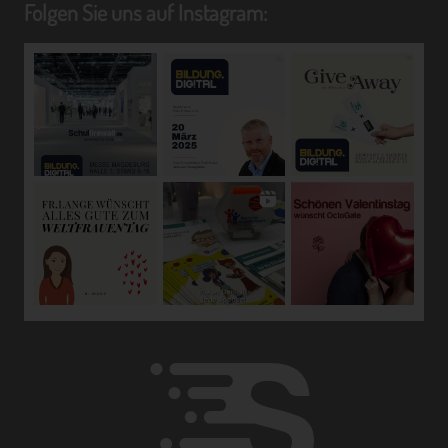
die Anpassung oder Veränderung, das Auslesen, das
Folgen Sie uns auf Instagram:
Abfragen, die Verwendung, die Offenlegung durch
Übermittlung, Verbreitung oder eine andere Form der
Bereitstellung, den Abgleich oder die Verknüpfung, die
Einschränkung, das Löschen oder die Vernichtung.
d) Einschränkung der Verarbeitung
Einschränkung der Verarbeitung ist die Markierung
gespeicherter personenbezogener Daten mit dem Ziel,
ihre künftige Verarbeitung einzuschränken.
e) Profiling
Profiling ist jede Art der automatisierten Verarbeitung
personenbezogener Daten, die darin besteht, dass diese
personenbezogenen Daten verwendet werden, um
bestimmte persönliche Aspekte, die sich auf eine
natürliche Person beziehen, zu bewerten, insbesondere,
um Aspekte bezüglich Arbeitsleistung, wirtschaftlicher
Lage, Gesundheit, persönlicher Vorlieben, Interessen,
Zuverlässigkeit, Verhalten, Aufenthaltsort oder
Ortswechsel dieser natürlichen Person zu analysieren