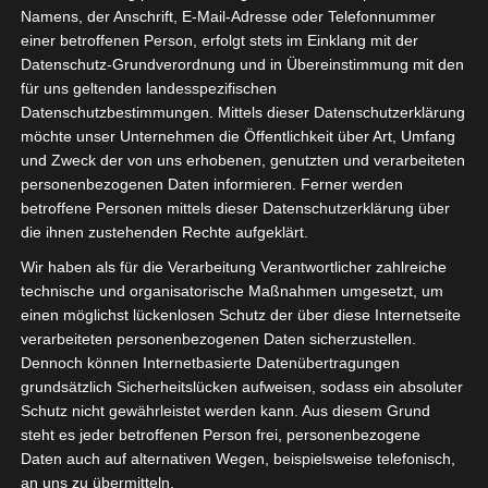
Namens, der Anschrift, E-Mail-Adresse oder Telefonnummer
19. Mai 2020 10:00
-
11:00
einer betroffenen Person, erfolgt stets im Einklang mit der
Datenschutz-Grundverordnung und in Übereinstimmung mit den
Hiermit laden wir Sie herzlich zu unserem einstündigen
für uns geltenden landesspezifischen
Webinar zum Thema „Der DigitalPakt ist da! Aber WLAN
Datenschutzbestimmungen. Mittels dieser Datenschutzerklärung
möchte unser Unternehmen die Öffentlichkeit über Art, Umfang
ist nicht gleich WLAN…“ ein. Unser Referent ist Herr Frank
und Zweck der von uns erhobenen, genutzten und verarbeiteten
Menne, Geschäftsführer der OctoGate IT Security
personenbezogenen Daten informieren. Ferner werden
Systems GmbH.
betroffene Personen mittels dieser Datenschutzerklärung über
die ihnen zustehenden Rechte aufgeklärt.
Im Folgenden die Themen für das Webinar:
Wir haben als für die Verarbeitung Verantwortlicher zahlreiche
Was ist der DigitalPakt und welche
technische und organisatorische Maßnahmen umgesetzt, um
Voraussetzungen gibt es?
einen möglichst lückenlosen Schutz der über diese Internetseite
verarbeiteten personenbezogenen Daten sicherzustellen.
Sicheres WLAN mit integriertem Jugendschutz?
Dennoch können Internetbasierte Datenübertragungen
BYOD – Einbindung mobiler Endgeräte in den
grundsätzlich Sicherheitslücken aufweisen, sodass ein absoluter
Unterricht?
Schutz nicht gewährleistet werden kann. Aus diesem Grund
steht es jeder betroffenen Person frei, personenbezogene
Der Vortrag dauert 30 Minuten. Anschließend haben Sie
Daten auch auf alternativen Wegen, beispielsweise telefonisch,
ausreichend Zeit um Fragen zu stellen oder sich an
an uns zu übermitteln.