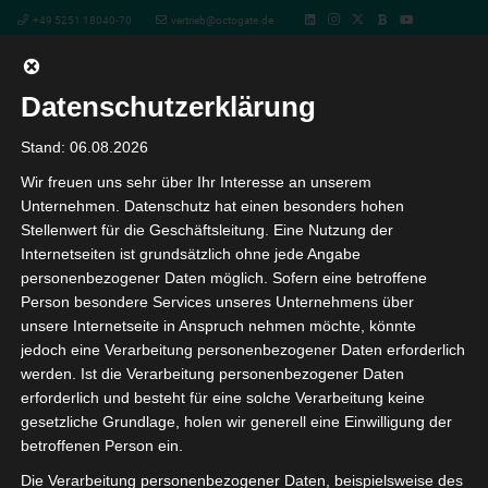
+49 5251 18040-70
vertrieb@octogate.de
Datenschutzerklärung
Webinar: Der DigitalPakt ist da!
Stand: 06.08.2026
Wir freuen uns sehr über Ihr Interesse an unserem
Aber WLAN ist nicht gleich
Unternehmen. Datenschutz hat einen besonders hohen
Stellenwert für die Geschäftsleitung. Eine Nutzung der
WLAN…
Internetseiten ist grundsätzlich ohne jede Angabe
personenbezogener Daten möglich. Sofern eine betroffene
Person besondere Services unseres Unternehmens über
« Alle Veranstaltungen
unsere Internetseite in Anspruch nehmen möchte, könnte
jedoch eine Verarbeitung personenbezogener Daten erforderlich
werden. Ist die Verarbeitung personenbezogener Daten
Diese Veranstaltung hat bereits stattgefunden.
erforderlich und besteht für eine solche Verarbeitung keine
gesetzliche Grundlage, holen wir generell eine Einwilligung der
Webinar: Der DigitalPakt ist da! Aber
betroffenen Person ein.
WLAN ist nicht gleich WLAN…
Die Verarbeitung personenbezogener Daten, beispielsweise des