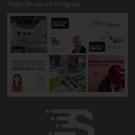
die Anpassung oder Veränderung, das Auslesen, das
Folgen Sie uns auf Instagram:
Abfragen, die Verwendung, die Offenlegung durch
Übermittlung, Verbreitung oder eine andere Form der
Bereitstellung, den Abgleich oder die Verknüpfung, die
Einschränkung, das Löschen oder die Vernichtung.
d) Einschränkung der Verarbeitung
Einschränkung der Verarbeitung ist die Markierung
gespeicherter personenbezogener Daten mit dem Ziel,
ihre künftige Verarbeitung einzuschränken.
e) Profiling
Profiling ist jede Art der automatisierten Verarbeitung
personenbezogener Daten, die darin besteht, dass diese
personenbezogenen Daten verwendet werden, um
bestimmte persönliche Aspekte, die sich auf eine
natürliche Person beziehen, zu bewerten, insbesondere,
um Aspekte bezüglich Arbeitsleistung, wirtschaftlicher
Lage, Gesundheit, persönlicher Vorlieben, Interessen,
Zuverlässigkeit, Verhalten, Aufenthaltsort oder
Ortswechsel dieser natürlichen Person zu analysieren