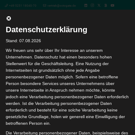
+49 5251 18040-70
vertrieb@octogate.de
Datenschutzerklärung
Webinar: Der DigitalPakt ist da!
Stand: 07.08.2026
Wir freuen uns sehr über Ihr Interesse an unserem
Aber WLAN ist nicht gleich
Unternehmen. Datenschutz hat einen besonders hohen
Stellenwert für die Geschäftsleitung. Eine Nutzung der
WLAN…
Internetseiten ist grundsätzlich ohne jede Angabe
personenbezogener Daten möglich. Sofern eine betroffene
Person besondere Services unseres Unternehmens über
« Alle Veranstaltungen
unsere Internetseite in Anspruch nehmen möchte, könnte
jedoch eine Verarbeitung personenbezogener Daten erforderlich
werden. Ist die Verarbeitung personenbezogener Daten
Diese Veranstaltung hat bereits stattgefunden.
erforderlich und besteht für eine solche Verarbeitung keine
gesetzliche Grundlage, holen wir generell eine Einwilligung der
Webinar: Der DigitalPakt ist da! Aber
betroffenen Person ein.
WLAN ist nicht gleich WLAN…
Die Verarbeitung personenbezogener Daten, beispielsweise des