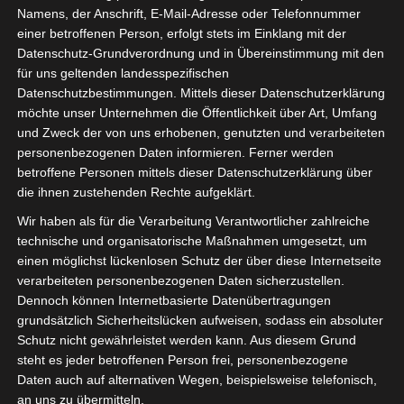
Namens, der Anschrift, E-Mail-Adresse oder Telefonnummer
2. Juni 2020 10:00
-
11:00
einer betroffenen Person, erfolgt stets im Einklang mit der
Datenschutz-Grundverordnung und in Übereinstimmung mit den
Hiermit laden wir Sie herzlich zu unserem einstündigen
für uns geltenden landesspezifischen
Webinar zum Thema „Der DigitalPakt ist da! Aber WLAN
Datenschutzbestimmungen. Mittels dieser Datenschutzerklärung
möchte unser Unternehmen die Öffentlichkeit über Art, Umfang
ist nicht gleich WLAN…“ ein. Unser Referent ist Herr Frank
und Zweck der von uns erhobenen, genutzten und verarbeiteten
Menne, Geschäftsführer der OctoGate IT Security
personenbezogenen Daten informieren. Ferner werden
Systems GmbH.
betroffene Personen mittels dieser Datenschutzerklärung über
die ihnen zustehenden Rechte aufgeklärt.
Im Folgenden die Themen für das Webinar:
Wir haben als für die Verarbeitung Verantwortlicher zahlreiche
Was ist der DigitalPakt und welche
technische und organisatorische Maßnahmen umgesetzt, um
Voraussetzungen gibt es?
einen möglichst lückenlosen Schutz der über diese Internetseite
verarbeiteten personenbezogenen Daten sicherzustellen.
Sicheres WLAN mit integriertem Jugendschutz?
Dennoch können Internetbasierte Datenübertragungen
BYOD – Einbindung mobiler Endgeräte in den
grundsätzlich Sicherheitslücken aufweisen, sodass ein absoluter
Unterricht?
Schutz nicht gewährleistet werden kann. Aus diesem Grund
steht es jeder betroffenen Person frei, personenbezogene
Der Vortrag dauert 30 Minuten. Anschließend haben Sie
Daten auch auf alternativen Wegen, beispielsweise telefonisch,
ausreichend Zeit um Fragen zu stellen oder sich an
an uns zu übermitteln.