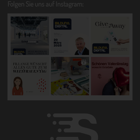
die Anpassung oder Veränderung, das Auslesen, das
Folgen Sie uns auf Instagram:
Abfragen, die Verwendung, die Offenlegung durch
Übermittlung, Verbreitung oder eine andere Form der
Bereitstellung, den Abgleich oder die Verknüpfung, die
Einschränkung, das Löschen oder die Vernichtung.
d) Einschränkung der Verarbeitung
Einschränkung der Verarbeitung ist die Markierung
gespeicherter personenbezogener Daten mit dem Ziel,
ihre künftige Verarbeitung einzuschränken.
e) Profiling
Profiling ist jede Art der automatisierten Verarbeitung
personenbezogener Daten, die darin besteht, dass diese
personenbezogenen Daten verwendet werden, um
bestimmte persönliche Aspekte, die sich auf eine
natürliche Person beziehen, zu bewerten, insbesondere,
um Aspekte bezüglich Arbeitsleistung, wirtschaftlicher
Lage, Gesundheit, persönlicher Vorlieben, Interessen,
Zuverlässigkeit, Verhalten, Aufenthaltsort oder
Ortswechsel dieser natürlichen Person zu analysieren