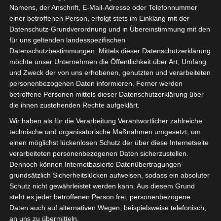
Namens, der Anschrift, E-Mail-Adresse oder Telefonnummer
Fachhändler
einer betroffenen Person, erfolgt stets im Einklang mit der
Datenschutz-Grundverordnung und in Übereinstimmung mit den
6. September 2023 10:00
-
11:00
für uns geltenden landesspezifischen
Datenschutzbestimmungen. Mittels dieser Datenschutzerklärung
möchte unser Unternehmen die Öffentlichkeit über Art, Umfang
und Zweck der von uns erhobenen, genutzten und verarbeiteten
Onboarding für neue Fachhändler – In diesem Webinar
personenbezogenen Daten informieren. Ferner werden
bespricht und diskutiert der OctoGate Vertrieb mit den
betroffene Personen mittels dieser Datenschutzerklärung über
Teilnehmern fachhändlerspezifische Themen wie
die ihnen zustehenden Rechte aufgeklärt.
Technologien, Konditionen und unsere Philosophie.
Wir haben als für die Verarbeitung Verantwortlicher zahlreiche
technische und organisatorische Maßnahmen umgesetzt, um
Sichern Sie sich attraktive Konditionen im Firewall- und
einen möglichst lückenlosen Schutz der über diese Internetseite
WLAN-Umfeld in den Schulen. Viele Digitalpakt-Mittel
verarbeiteten personenbezogenen Daten sicherzustellen.
wurden bis dato nicht ausgeschöpft – eine Chance für
Dennoch können Internetbasierte Datenübertragungen
Sie mit einem Unternehmen welches sich auf Schulen
grundsätzlich Sicherheitslücken aufweisen, sodass ein absoluter
spezialisiert hat und über eine Basis von 2000
Schutz nicht gewährleistet werden kann. Aus diesem Grund
Installationen verfügt neue Marktanteile aufzubauen.
steht es jeder betroffenen Person frei, personenbezogene
Daten auch auf alternativen Wegen, beispielsweise telefonisch,
Hier geht es zur
Anmeldung.
an uns zu übermitteln.