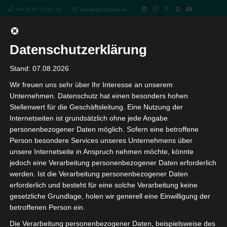
+49 5251 18040-70
vertrieb@octogate.de
Datenschutzerklärung
Vertrieb von OctoGate IT-
Stand: 07.08.2026
Wir freuen uns sehr über Ihr Interesse an unserem
Schullösungen – Das Webinar
Unternehmen. Datenschutz hat einen besonders hohen
Stellenwert für die Geschäftsleitung. Eine Nutzung der
für Fachhändler
Internetseiten ist grundsätzlich ohne jede Angabe
personenbezogener Daten möglich. Sofern eine betroffene
Person besondere Services unseres Unternehmens über
« Alle Veranstaltungen
unsere Internetseite in Anspruch nehmen möchte, könnte
jedoch eine Verarbeitung personenbezogener Daten erforderlich
werden. Ist die Verarbeitung personenbezogener Daten
Diese Veranstaltung hat bereits stattgefunden.
erforderlich und besteht für eine solche Verarbeitung keine
gesetzliche Grundlage, holen wir generell eine Einwilligung der
Vertrieb von OctoGate IT-
betroffenen Person ein.
Schullösungen – Das Webinar für
Die Verarbeitung personenbezogener Daten, beispielsweise des