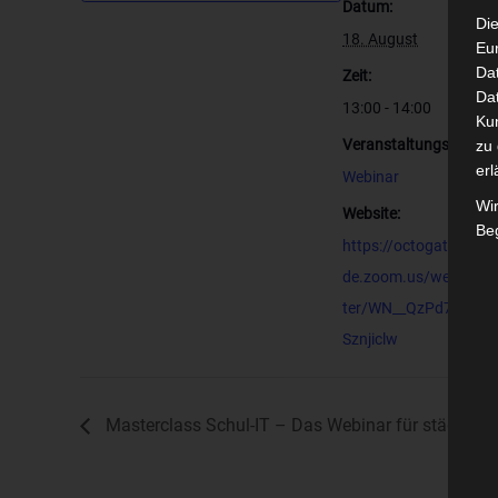
Datum:
Die
18. August
Eu
Da
Zeit:
Dat
13:00 - 14:00
Ku
Veranstaltungskategor
zu 
erl
Webinar
Wi
Website:
Beg
https://octogate-
de.zoom.us/webinar/r
ter/WN__QzPd7j8RVe
Sznjiclw
Masterclass Schul-IT – Das Webinar für städtisch