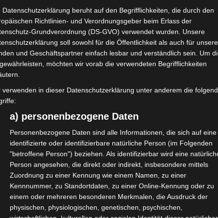
OctoGate IT Security
 Datenschutzerklärung beruht auf den Begrifflichkeiten, die durch den
Systems GmbH
ropäischen Richtlinien- und Verordnungsgeber beim Erlass der
tenschutz-Grundverordnung (DS-GVO) verwendet wurden. Unsere
Telefon
enschutzerklärung soll sowohl für die Öffentlichkeit als auch für unser
+49 5251 18040-70
nden und Geschäftspartner einfach lesbar und verständlich sein. Um d
ie:
gewährleisten, möchten wir vorab die verwendeten Begrifflichkeiten
E-Mail
äutern.
vertrieb@octogate.de
r verwenden in dieser Datenschutzerklärung unter anderem die folgen
Veranstalter-Website
riffe:
anzeigen
a) personenbezogene Daten
egis
Personenbezogene Daten sind alle Informationen, die sich auf eine
CbG
identifizierte oder identifizierbare natürliche Person (im Folgenden
"betroffene Person") beziehen. Als identifizierbar wird eine natürlich
Person angesehen, die direkt oder indirekt, insbesondere mittels
Zuordnung zu einer Kennung wie einem Namen, zu einer
e und schulische IT-Admins
Vertrieb von OctoGate
Kennnummer, zu Standortdaten, zu einer Online-Kennung oder zu
einem oder mehreren besonderen Merkmalen, die Ausdruck der
physischen, physiologischen, genetischen, psychischen,