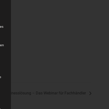
e
ies
den
e
 IT-Businesslösung – Das Webinar für Fachhändler