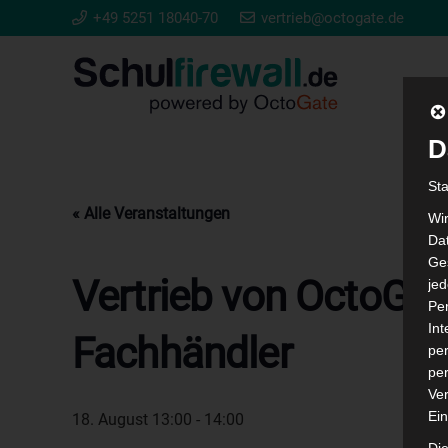
+49 5251 18040-70
vertrieb@octogate.de
D
St
« Alle Veranstaltungen
Wi
Dat
Ges
Vertrieb von OctoGat
je
Pe
In
Fachhändler
per
per
Ver
Ein
18. August 13:00
-
14:00