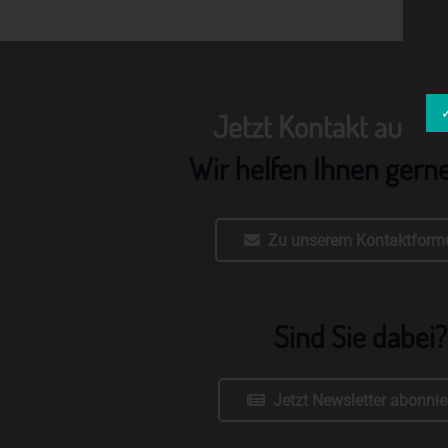
Jetzt Kontakt aufn
Wir helfen Ihnen gern
Zu unserem Kontaktformu
Sind Sie dabei?
Jetzt Newsletter abonnie