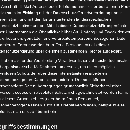
e Verarbeitung personenbezogener Daten, beispielsweise des Namens,
 Anschrift, E-Mail-Adresse oder Telefonnummer einer betroffenen Pers
olgt stets im Einklang mit der Datenschutz-Grundverordnung und in
ereinstimmung mit den für uns geltenden landesspezifischen
tenschutzbestimmungen. Mittels dieser Datenschutzerklärung möchte
em Webinar bespricht und diskutiert der OctoGate Vertr
ser Unternehmen die Öffentlichkeit über Art, Umfang und Zweck der vo
logien, Konditionen und unsere Philosophie.
s erhobenen, genutzten und verarbeiteten personenbezogenen Daten
ormieren. Ferner werden betroffene Personen mittels dieser
m Firewall- und WLAN-Umfeld in den Schulen. Nutzen Sie
tenschutzerklärung über die ihnen zustehenden Rechte aufgeklärt.
 und über eine Basis von 2000 Installationen verfügt, ne
 haben als für die Verarbeitung Verantwortlicher zahlreiche technische
d organisatorische Maßnahmen umgesetzt, um einen möglichst
kenlosen Schutz der über diese Internetseite verarbeiteten
rsonenbezogenen Daten sicherzustellen. Dennoch können
ten Sie mit Ihrer Anmeldebestätigung.
ernetbasierte Datenübertragungen grundsätzlich Sicherheitslücken
weisen, sodass ein absoluter Schutz nicht gewährleistet werden kann.
 diesem Grund steht es jeder betroffenen Person frei,
rsonenbezogene Daten auch auf alternativen Wegen, beispielsweise
efonisch, an uns zu übermitteln.
VERANSTALTER
egriffsbestimmungen