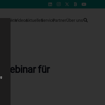
e
Produkte
Videos
Aktuelles
Service
Partner
Über uns
 Webinar für
ng