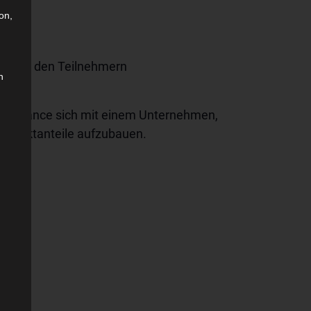
on,
ieb mit den Teilnehmern
n
 die Chance sich mit einem Unternehmen,
ue Marktanteile aufzubauen.