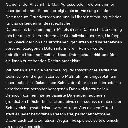
Technologien, Konditionen und unsere
Namens, der Anschrift, E-Mail-Adresse oder Telefonnummer
Philosophie. Sichern Sie sich attraktive
einer betroffenen Person, erfolgt stets im Einklang mit der
Konditionen im Firewall- und WLAN-Umfeld in den
Datenschutz-Grundverordnung und in Übereinstimmung mit den
Büro´s.
für uns geltenden landesspezifischen
Den Link zu unserem Online-Webinar erhalten Sie
Datenschutzbestimmungen. Mittels dieser Datenschutzerklärung
möchte unser Unternehmen die Öffentlichkeit über Art, Umfang
mit Ihrer Anmeldebestätigung.
und Zweck der von uns erhobenen, genutzten und verarbeiteten
Hier geht es zur
Anmeldung
.
personenbezogenen Daten informieren. Ferner werden
betroffene Personen mittels dieser Datenschutzerklärung über
Den Link zu unserem Online-Webinar erhalten Sie
die ihnen zustehenden Rechte aufgeklärt.
mit Ihrer Anmeldebestätigung.
Wir haben als für die Verarbeitung Verantwortlicher zahlreiche
technische und organisatorische Maßnahmen umgesetzt, um
einen möglichst lückenlosen Schutz der über diese Internetseite
verarbeiteten personenbezogenen Daten sicherzustellen.
Dennoch können Internetbasierte Datenübertragungen
Zum Kalender hinzufügen
grundsätzlich Sicherheitslücken aufweisen, sodass ein absoluter
Schutz nicht gewährleistet werden kann. Aus diesem Grund
steht es jeder betroffenen Person frei, personenbezogene
Daten auch auf alternativen Wegen, beispielsweise telefonisch,
DETAILS
VERANSTALTER
an uns zu übermitteln.