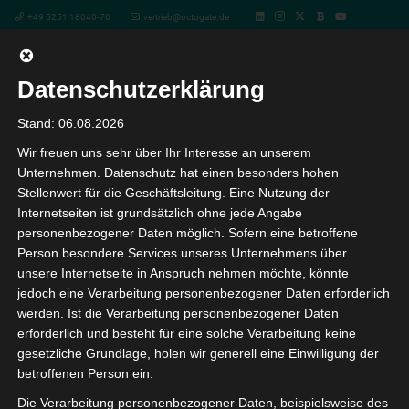
+49 5251 18040-70
vertrieb@octogate.de
Datenschutzerklärung
« Alle Veranstaltungen
Stand: 06.08.2026
Wir freuen uns sehr über Ihr Interesse an unserem
Vertrieb von OctoGate IT-
Unternehmen. Datenschutz hat einen besonders hohen
Businesslösung – Das Webinar für
Stellenwert für die Geschäftsleitung. Eine Nutzung der
Internetseiten ist grundsätzlich ohne jede Angabe
Fachhändler
personenbezogener Daten möglich. Sofern eine betroffene
Person besondere Services unseres Unternehmens über
17. September 13:00
-
14:00
unsere Internetseite in Anspruch nehmen möchte, könnte
jedoch eine Verarbeitung personenbezogener Daten erforderlich
werden. Ist die Verarbeitung personenbezogener Daten
Onboarding für neue Fachhändler – In diesem
erforderlich und besteht für eine solche Verarbeitung keine
Webinar bespricht und diskutiert der OctoGate
gesetzliche Grundlage, holen wir generell eine Einwilligung der
Vertrieb mit den Teilnehmern
betroffenen Person ein.
fachhändlerspezifische Themen wie
Die Verarbeitung personenbezogener Daten, beispielsweise des