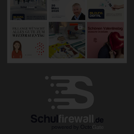
die Anpassung oder Veränderung, das Auslesen, das
Abfragen, die Verwendung, die Offenlegung durch
Übermittlung, Verbreitung oder eine andere Form der
Bereitstellung, den Abgleich oder die Verknüpfung, die
Einschränkung, das Löschen oder die Vernichtung.
d) Einschränkung der Verarbeitung
Einschränkung der Verarbeitung ist die Markierung
gespeicherter personenbezogener Daten mit dem Ziel,
ihre künftige Verarbeitung einzuschränken.
e) Profiling
Profiling ist jede Art der automatisierten Verarbeitung
personenbezogener Daten, die darin besteht, dass diese
personenbezogenen Daten verwendet werden, um
bestimmte persönliche Aspekte, die sich auf eine
natürliche Person beziehen, zu bewerten, insbesondere,
um Aspekte bezüglich Arbeitsleistung, wirtschaftlicher
Lage, Gesundheit, persönlicher Vorlieben, Interessen,
Zuverlässigkeit, Verhalten, Aufenthaltsort oder
Ortswechsel dieser natürlichen Person zu analysieren