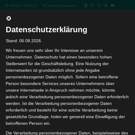
+49 5251 18040-70
vertrieb@octogate.de
Datenschutzerklärung
« Alle Veranstaltungen
Stand: 06.08.2026
Wir freuen uns sehr über Ihr Interesse an unserem
Diese Veranstaltung hat bereits stattgefunden.
Unternehmen. Datenschutz hat einen besonders hohen
Stellenwert für die Geschäftsleitung. Eine Nutzung der
Vertrieb von OctoGate IT-
Internetseiten ist grundsätzlich ohne jede Angabe
personenbezogener Daten möglich. Sofern eine betroffene
Businesslösung – Das Webinar für
Person besondere Services unseres Unternehmens über
Fachhändler
unsere Internetseite in Anspruch nehmen möchte, könnte
jedoch eine Verarbeitung personenbezogener Daten erforderlich
30. Juni 13:00
-
14:00
werden. Ist die Verarbeitung personenbezogener Daten
erforderlich und besteht für eine solche Verarbeitung keine
gesetzliche Grundlage, holen wir generell eine Einwilligung der
betroffenen Person ein.
Onboarding für neue Fachhändler – In diesem
Webinar bespricht und diskutiert der OctoGate
Die Verarbeitung personenbezogener Daten, beispielsweise des