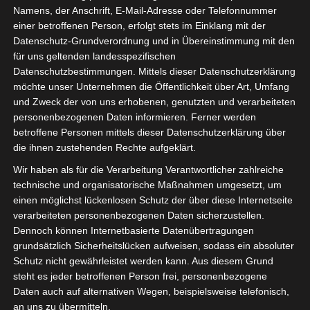
Vertrieb mit den Teilnehmern
Namens, der Anschrift, E-Mail-Adresse oder Telefonnummer
fachhändlerspezifische Themen wie
einer betroffenen Person, erfolgt stets im Einklang mit der
Datenschutz-Grundverordnung und in Übereinstimmung mit den
Technologien, Konditionen und unsere
für uns geltenden landesspezifischen
Philosophie. Sichern Sie sich attraktive
Datenschutzbestimmungen. Mittels dieser Datenschutzerklärung
Konditionen im Firewall- und WLAN-Umfeld in den
möchte unser Unternehmen die Öffentlichkeit über Art, Umfang
Büro´s.
und Zweck der von uns erhobenen, genutzten und verarbeiteten
Den Link zu unserem Online-Webinar erhalten Sie
personenbezogenen Daten informieren. Ferner werden
mit Ihrer Anmeldebestätigung.
betroffene Personen mittels dieser Datenschutzerklärung über
die ihnen zustehenden Rechte aufgeklärt.
Hier geht es zur
Anmeldung
.
Wir haben als für die Verarbeitung Verantwortlicher zahlreiche
technische und organisatorische Maßnahmen umgesetzt, um
Den Link zu unserem Online-Webinar erhalten Sie
einen möglichst lückenlosen Schutz der über diese Internetseite
mit Ihrer Anmeldebestätigung.
verarbeiteten personenbezogenen Daten sicherzustellen.
Dennoch können Internetbasierte Datenübertragungen
grundsätzlich Sicherheitslücken aufweisen, sodass ein absoluter
Schutz nicht gewährleistet werden kann. Aus diesem Grund
steht es jeder betroffenen Person frei, personenbezogene
Zum Kalender hinzufügen
Daten auch auf alternativen Wegen, beispielsweise telefonisch,
an uns zu übermitteln.