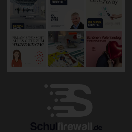
die Anpassung oder Veränderung, das Auslesen, das
Abfragen, die Verwendung, die Offenlegung durch
Übermittlung, Verbreitung oder eine andere Form der
Bereitstellung, den Abgleich oder die Verknüpfung, die
Einschränkung, das Löschen oder die Vernichtung.
d) Einschränkung der Verarbeitung
Einschränkung der Verarbeitung ist die Markierung
gespeicherter personenbezogener Daten mit dem Ziel,
ihre künftige Verarbeitung einzuschränken.
e) Profiling
Profiling ist jede Art der automatisierten Verarbeitung
personenbezogener Daten, die darin besteht, dass diese
personenbezogenen Daten verwendet werden, um
bestimmte persönliche Aspekte, die sich auf eine
natürliche Person beziehen, zu bewerten, insbesondere,
um Aspekte bezüglich Arbeitsleistung, wirtschaftlicher
Lage, Gesundheit, persönlicher Vorlieben, Interessen,
Zuverlässigkeit, Verhalten, Aufenthaltsort oder
Ortswechsel dieser natürlichen Person zu analysieren