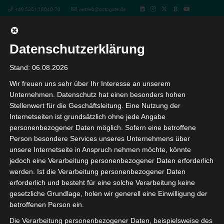
+49 5251 18040-70
vertrieb@octogate.de
Datenschutzerklärung
Vertrieb von OctoGate IT-
Stand: 06.08.2026
Wir freuen uns sehr über Ihr Interesse an unserem
Schullösungen – Das Webinar
Unternehmen. Datenschutz hat einen besonders hohen
Stellenwert für die Geschäftsleitung. Eine Nutzung der
für Fachhändler
Internetseiten ist grundsätzlich ohne jede Angabe
personenbezogener Daten möglich. Sofern eine betroffene
Person besondere Services unseres Unternehmens über
« Alle Veranstaltungen
unsere Internetseite in Anspruch nehmen möchte, könnte
jedoch eine Verarbeitung personenbezogener Daten erforderlich
werden. Ist die Verarbeitung personenbezogener Daten
Diese Veranstaltung hat bereits stattgefunden.
erforderlich und besteht für eine solche Verarbeitung keine
gesetzliche Grundlage, holen wir generell eine Einwilligung der
Vertrieb von OctoGate IT-
betroffenen Person ein.
Schullösungen – Das Webinar für
Die Verarbeitung personenbezogener Daten, beispielsweise des