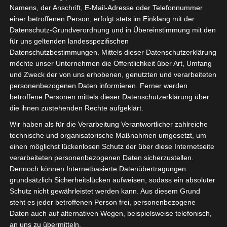
Namens, der Anschrift, E-Mail-Adresse oder Telefonnummer
Fachhändler
einer betroffenen Person, erfolgt stets im Einklang mit der
Datenschutz-Grundverordnung und in Übereinstimmung mit den
7. Dezember 2022 13:00
-
14:00
für uns geltenden landesspezifischen
Datenschutzbestimmungen. Mittels dieser Datenschutzerklärung
möchte unser Unternehmen die Öffentlichkeit über Art, Umfang
und Zweck der von uns erhobenen, genutzten und verarbeiteten
Onboarding für neue Fachhändler – In diesem Webinar
personenbezogenen Daten informieren. Ferner werden
bespricht und diskutiert unser Geschäftsführer Herr
betroffene Personen mittels dieser Datenschutzerklärung über
Menne mit den Teilnehmern fachhändlerspezifische
die ihnen zustehenden Rechte aufgeklärt.
Themen wie Technologien, Konditionen und unsere
Wir haben als für die Verarbeitung Verantwortlicher zahlreiche
Philosophie.
technische und organisatorische Maßnahmen umgesetzt, um
einen möglichst lückenlosen Schutz der über diese Internetseite
Der Vortrag dauert 30 Minuten. Anschließend haben Sie
verarbeiteten personenbezogenen Daten sicherzustellen.
ausreichend Zeit um Fragen zu stellen oder sich an
Dennoch können Internetbasierte Datenübertragungen
Diskussionen zu beteiligen. Im Nachgang der
grundsätzlich Sicherheitslücken aufweisen, sodass ein absoluter
Veranstaltung erhalten Sie einen persönlichen
Schutz nicht gewährleistet werden kann. Aus diesem Grund
Teilnahmenachweis, in Form eines druckbaren PDF-
steht es jeder betroffenen Person frei, personenbezogene
Dokuments, von uns.
Daten auch auf alternativen Wegen, beispielsweise telefonisch,
an uns zu übermitteln.