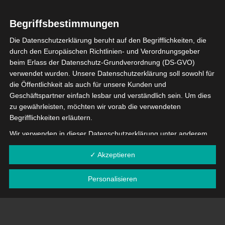
– Grundlegende Konfiguration (WebGUI)
– Troubleshooting
Begriffsbestimmungen
Die Datenschutzerklärung beruht auf den Begrifflichkeiten, die
Im Anschluss der Schulung erfolgt eine theoretische
durch den Europäischen Richtlinien- und Verordnungsgeber
Prüfung. Nach erfolgreichem Bestehen wird den
beim Erlass der Datenschutz-Grundverordnung (DS-GVO)
Teilnehmern das Advanced Certified Engineer Zertifikat
verwendet wurden. Unsere Datenschutzerklärung soll sowohl für
zugesendet. Das Zertifikat besitzt eine Gültigkeit von 24
die Öffentlichkeit als auch für unsere Kunden und
Monaten.
Geschäftspartner einfach lesbar und verständlich sein. Um dies
zu gewährleisten, möchten wir vorab die verwendeten
Die Teilnahmegebühren belaufen sich auf
750,00 €
pro
Begrifflichkeiten erläutern.
Teilnehmer (exkl. MwSt.). Die Anmeldung ist verbindlich
Wir verwenden in dieser Datenschutzerklärung unter anderem
und Voraussetzung für die Teilnahme an der Schulung.
die folgenden Begriffe:
✓ Akzeptieren
Hier geht es zu
Anmeldung.
a) personenbezogene Daten
Personenbezogene Daten sind alle Informationen, die
Personalisieren
Den Link zu unserer Online-Schulung erhalten Sie mit
sich auf eine identifizierte oder identifizierbare natürliche
Ihrer Anmeldebestätigung.
Person (im Folgenden "betroffene Person") beziehen. Als
identifizierbar wird eine natürliche Person angesehen, die
direkt oder indirekt, insbesondere mittels Zuordnung zu