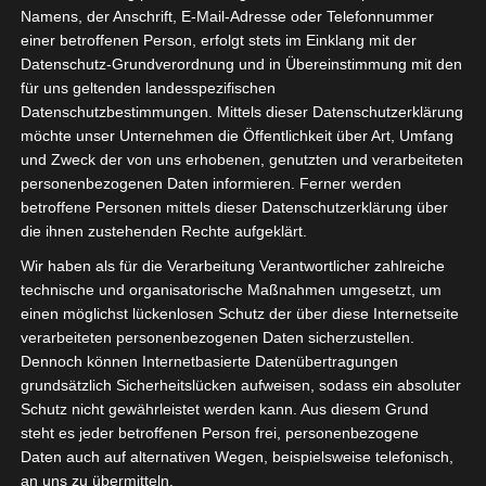
Namens, der Anschrift, E-Mail-Adresse oder Telefonnummer
Mit dieser Zertifizierung bietet OctoGate eine technische
einer betroffenen Person, erfolgt stets im Einklang mit der
Datenschutz-Grundverordnung und in Übereinstimmung mit den
Schulung für die Zertifizierung als „Advanced Certified
für uns geltenden landesspezifischen
Engineer“. Die Zertifizierungsschulung ist Teil unseres
Datenschutzbestimmungen. Mittels dieser Datenschutzerklärung
Fachhändler Partnerprogramms und richtet sich an
möchte unser Unternehmen die Öffentlichkeit über Art, Umfang
Techniker oder Mitarbeiter mit technischen
und Zweck der von uns erhobenen, genutzten und verarbeiteten
Grundkenntnissen. Diese Schulung berechtigt den
personenbezogenen Daten informieren. Ferner werden
Fachhandelspartner, große Teile des Supportaufwandes
betroffene Personen mittels dieser Datenschutzerklärung über
eigenständig zu erbringen und somit weitere Erlöse zu
die ihnen zustehenden Rechte aufgeklärt.
generieren.
Wir haben als für die Verarbeitung Verantwortlicher zahlreiche
technische und organisatorische Maßnahmen umgesetzt, um
Die Schulung findet von 09:00 – 16:00 Uhr statt.
einen möglichst lückenlosen Schutz der über diese Internetseite
Folgende Themenschwerpunkte werden in dieser Zeit
verarbeiteten personenbezogenen Daten sicherzustellen.
erörtert:
Dennoch können Internetbasierte Datenübertragungen
grundsätzlich Sicherheitslücken aufweisen, sodass ein absoluter
– Vertriebs-/Produktschulung
Schutz nicht gewährleistet werden kann. Aus diesem Grund
– Inbetriebnahme von Firewall VM und Hardware
steht es jeder betroffenen Person frei, personenbezogene
– Inbetriebnahme von WLAN Access Points
Daten auch auf alternativen Wegen, beispielsweise telefonisch,
– Konfiguration der Netze
an uns zu übermitteln.