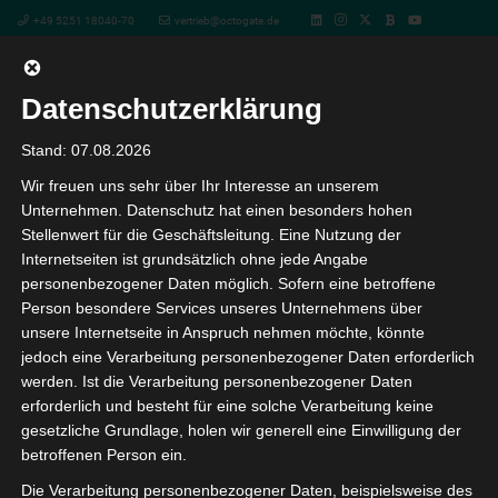
+49 5251 18040-70
vertrieb@octogate.de
Datenschutzerklärung
OctoGate Advanced
Stand: 07.08.2026
Wir freuen uns sehr über Ihr Interesse an unserem
Zertifizierung
Unternehmen. Datenschutz hat einen besonders hohen
Stellenwert für die Geschäftsleitung. Eine Nutzung der
Internetseiten ist grundsätzlich ohne jede Angabe
« Alle Veranstaltungen
personenbezogener Daten möglich. Sofern eine betroffene
Person besondere Services unseres Unternehmens über
Diese Veranstaltung hat bereits stattgefunden.
unsere Internetseite in Anspruch nehmen möchte, könnte
jedoch eine Verarbeitung personenbezogener Daten erforderlich
werden. Ist die Verarbeitung personenbezogener Daten
OctoGate Advanced Zertifizierung
erforderlich und besteht für eine solche Verarbeitung keine
gesetzliche Grundlage, holen wir generell eine Einwilligung der
18. Juli 2023 9:00
-
16:00
betroffenen Person ein.
Die Verarbeitung personenbezogener Daten, beispielsweise des